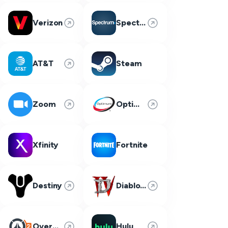
Verizon
Spectrum
AT&T
Steam
Zoom
Optimum
Xfinity
Fortnite
Destiny
Diablo 4
Overwatch 2
Hulu