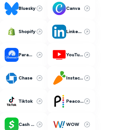
Bluesky
Canva
Shopify
LinkedIn
Paramount Plus
YouTube TV
Chase
Instacart
Tiktok
Peacock
Cash App
WOW