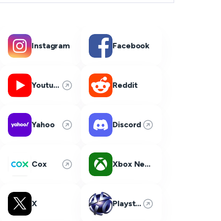
Instagram
Facebook
Youtube
Reddit
Yahoo
Discord
Cox
Xbox Network
X
Playstation Network