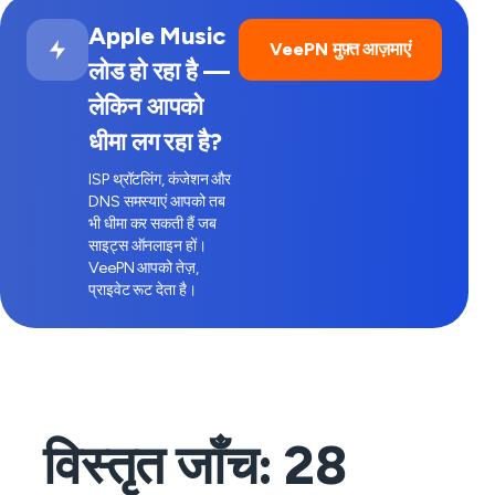
Apple Music
VeePN मुफ़्त आज़माएं
लोड हो रहा है —
लेकिन आपको
धीमा लग रहा है?
ISP थ्रॉटलिंग, कंजेशन और
DNS समस्याएं आपको तब
भी धीमा कर सकती हैं जब
साइट्स ऑनलाइन हों।
VeePN आपको तेज़,
प्राइवेट रूट देता है।
विस्तृत जाँच:
28