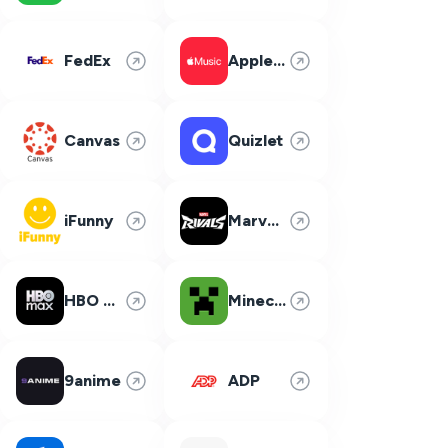
FedEx
Apple Music
Canvas
Quizlet
iFunny
Marvel Rivals
HBO Max
Minecraft
9anime
ADP