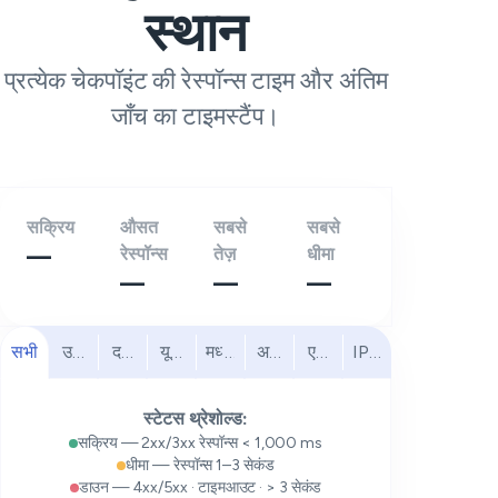
स्थान
प्रत्येक चेकपॉइंट की रेस्पॉन्स टाइम और अंतिम
जाँच का टाइमस्टैंप।
सक्रिय
औसत
सबसे
सबसे
—
रेस्पॉन्स
तेज़
धीमा
—
—
—
सभी
उत्तरी अमेरिका
दक्षिण अमेरिका
यूरोप
मध्य पूर्व
अफ्रीका
एशिया प्रशांत
IPv6
स्टेटस थ्रेशोल्ड:
सक्रिय — 2xx/3xx रेस्पॉन्स < 1,000 ms
धीमा — रेस्पॉन्स 1–3 सेकंड
डाउन — 4xx/5xx · टाइमआउट · > 3 सेकंड