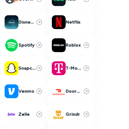
Disney Plus
Netflix
Spotify
Roblox
Snapchat
T-Mobile
Venmo
DoorDash
Zelle
Grindr