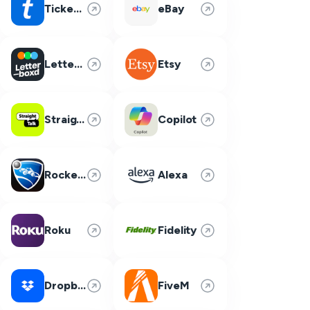
Ticketmaster
eBay
Letterboxd
Etsy
Straight Talk
Copilot
Rocket League
Alexa
Roku
Fidelity
Dropbox
FiveM