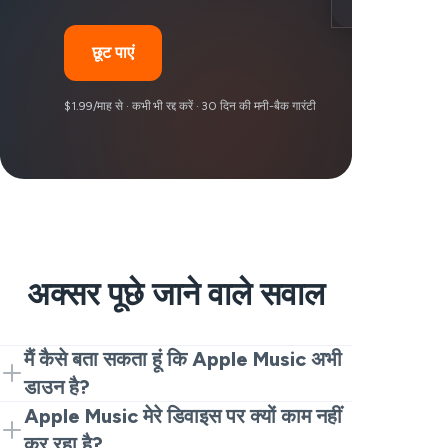
छूट पाएं
$1.99/माह से · कभी भी रद्द करें · 30 दिन की मनी-बैक गारंटी
अक्सर पूछे जाने वाले सवाल
मैं कैसे बता सकता हूं कि Apple Music अभी
डाउन है?
जानने के इच्छुक हैं कि क्या Apple Music इस समय
Apple Music मेरे डिवाइस पर क्यों काम नहीं
उपलब्ध है? इस स्टेटस पेज की सिर्फ एक यात्रा लेता
कर रहा है?