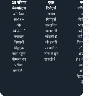
28 वैश्विक
यूज़र
स्मार्ट
चेकपॉइंट्स
रिपोर्ट्स
वर्गीकरण
अमेरिका,
अनाम
यदि
EMEA
रिपोर्ट्स
रिपोर्ट्स
और
वास्तविक
अचानक
APAC में
जानकारी
बढ़ें और
स्वतंत्र
जोड़ती हैं
कई क्षेत्र
निगरानी
जो हमारी
विफल हों,
बिंदु एक
स्वचालित
तो यह
साथ पहुँच
जाँच से छूट
आउटेज
योग्यता का
सकती है।
है। अन्यथा
परीक्षण
समस्या
करते हैं।
आपके
नेटवर्क पर
है।