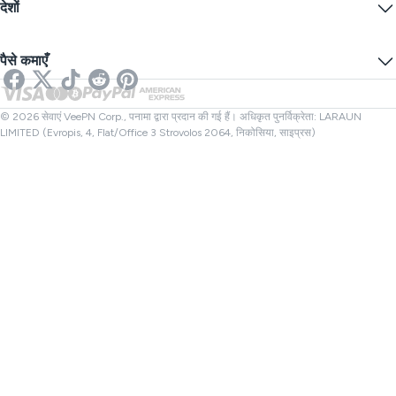
ब्लॉग
अनाम IP
देशों
कुकी प्राथमिकताएँ
अपना IP छुपाएं
गेमिंग के लिए VPN
DNS लीकेज परीक्षण
ट्रैकिंग को रोकें
यूएस वीपीएन
ऑनलाइन एसएमएस
पैसे कमाएँ
स्ट्रीमिंग के लिए वीपीएन
यूके वीपीएन
लिंक चेकर
नेटफ्लिक्स वीपीएन
कनाडा वीपीएन
फाइल चेक करने वाला
संबंधी
तुर्की वीपीएन
© 2026 सेवाएं VeePN Corp., पनामा द्वारा प्रदान की गई हैं। अधिकृत पुनर्विक्रेता: LARAUN
LIMITED (Evropis, 4, Flat/Office 3 Strovolos 2064, निकोसिया, साइप्रस)