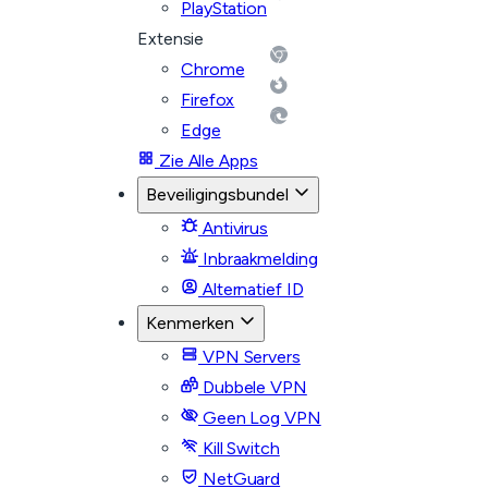
PlayStation
Extensie
Chrome
Firefox
Edge
Zie Alle Apps
Beveiligingsbundel
Antivirus
Inbraakmelding
Alternatief ID
Kenmerken
VPN Servers
Dubbele VPN
Geen Log VPN
Kill Switch
NetGuard