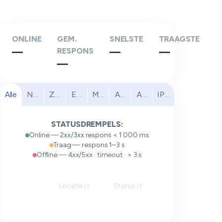
ONLINE
GEM.
SNELSTE
TRAAGSTE
—
RESPONS
—
—
—
Alle
Noord-Amerika
Zuid-Amerika
Europa
Midden-Oosten
Afrika
Azië-Pacific
IPv6
STATUSDREMPELS:
Online — 2xx/3xx respons < 1 000 ms
Traag — respons 1–3 s
Offline — 4xx/5xx · timeout · > 3 s
Locatie
Status
Respons