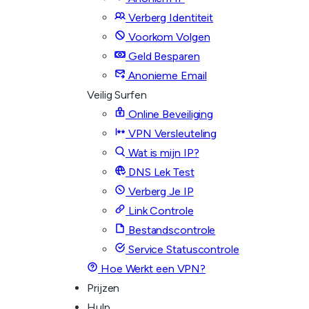
Verberg Identiteit
Voorkom Volgen
Geld Besparen
Anonieme Email
Veilig Surfen
Online Beveiliging
VPN Versleuteling
Wat is mijn IP?
DNS Lek Test
Verberg Je IP
Link Controle
Bestandscontrole
Service Statuscontrole
Hoe Werkt een VPN?
Prijzen
Hulp