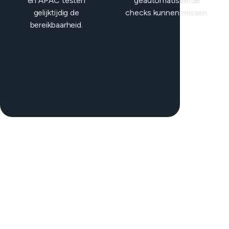
en APAC testen
geautomatiseerde
gelijktijdig de
checks kunnen missen.
bereikbaarheid.