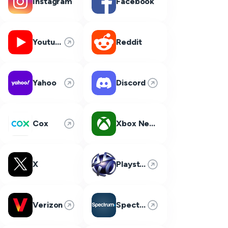
Instagram
Facebook
Youtube
Reddit
Yahoo
Discord
Cox
Xbox Network
X
Playstation Network
Verizon
Spectrum