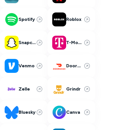
Spotify
Roblox
Snapchat
T-Mobile
Venmo
DoorDash
Zelle
Grindr
Bluesky
Canva