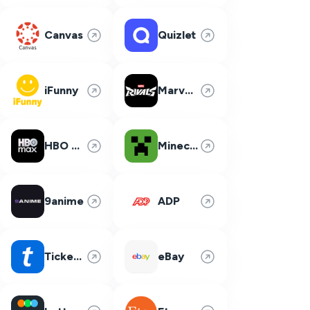
Canvas
Quizlet
iFunny
Marvel Rivals
HBO Max
Minecraft
9anime
ADP
Ticketmaster
eBay