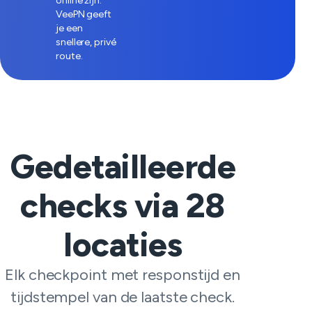
online zijn.
VeePN geeft
je een
snellere, privé
route.
Gedetailleerde
checks via
28
locaties
Elk checkpoint met responstijd en
tijdstempel van de laatste check.