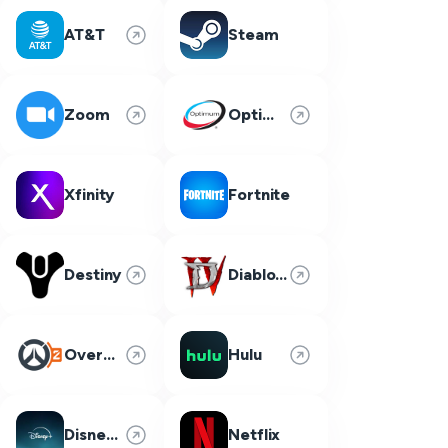
AT&T
Steam
Zoom
Optimum
Xfinity
Fortnite
Destiny
Diablo 4
Overwatch 2
Hulu
Disney Plus
Netflix