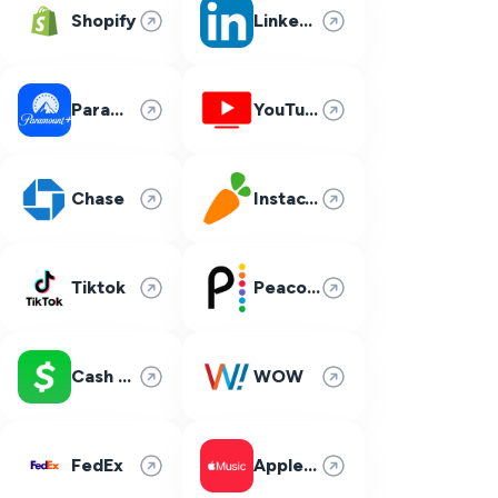
Shopify
LinkedIn
Paramount Plus
YouTube TV
Chase
Instacart
Tiktok
Peacock
Cash App
WOW
FedEx
Apple Music