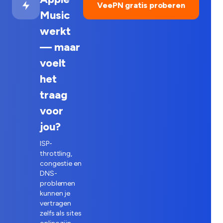
VeePN gratis proberen
Music
werkt
— maar
voelt
het
traag
voor
jou?
ISP-
throttling,
congestie en
DNS-
problemen
kunnen je
vertragen
zelfs als sites