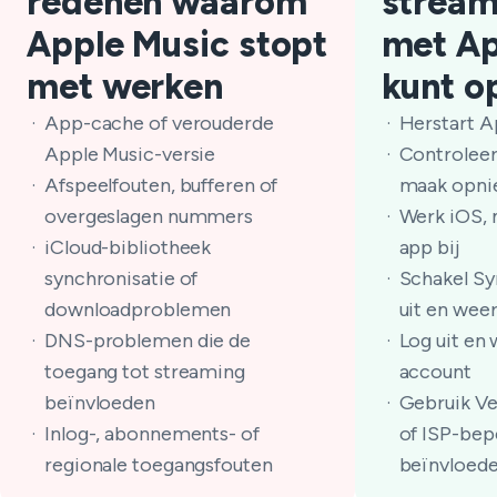
redenen waarom
strea
Apple Music stopt
met Ap
met werken
kunt o
App-cache of verouderde
Herstart A
Apple Music-versie
Controleer
Afspeelfouten, bufferen of
maak opnie
overgeslagen nummers
Werk iOS, 
iCloud-bibliotheek
app bij
synchronisatie of
Schakel Sy
downloadproblemen
uit en weer
DNS-problemen die de
Log uit en 
toegang tot streaming
account
beïnvloeden
Gebruik V
Inlog-, abonnements- of
of ISP-bep
regionale toegangsfouten
beïnvloed