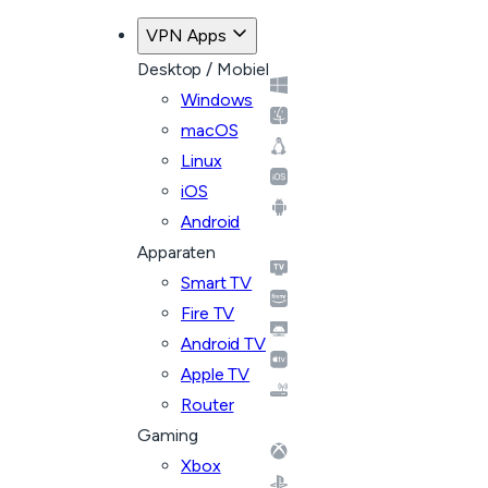
VPN Apps
Desktop / Mobiel
Windows
macOS
Linux
iOS
Android
Apparaten
Smart TV
Fire TV
Android TV
Apple TV
Router
Gaming
Xbox