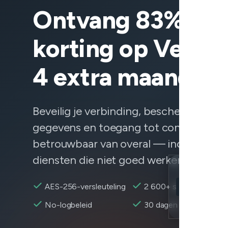
Ontvang 83%
korting op VeePN
4 extra maanden
Beveilig je verbinding, bescherm je
gegevens en toegang tot content
betrouwbaar van overal — inclusief
diensten die niet goed werken.
Location
AES-256-versleuteling
2 600+ servers
Apple Music b
Encryption
No-logbeleid
30 dagen terugbetaling