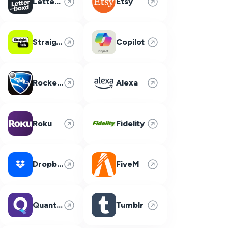
Letterboxd
Etsy
Straight Talk
Copilot
Rocket League
Alexa
Roku
Fidelity
Dropbox
FiveM
Quantum Fiber
Tumblr