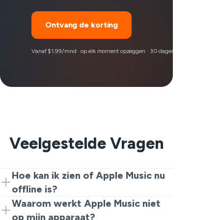
Ontvang de korting
Vanaf $1,99/mnd · op elk moment opzeggen · 30 dagen geld-terug-garan
Veelgestelde Vragen
Hoe kan ik zien of Apple Music nu
offline is?
Benieuwd of Apple Music op dit moment
Waarom werkt Apple Music niet
beschikbaar is? Het kost slechts een
op mijn apparaat?