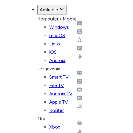
Aplikacje
Komputer / Mobile
Windows
macOS
Linux
iOS
Android
Urządzenia
Smart TV
Fire TV
Android TV
Apple TV
Router
Gry
Xbox