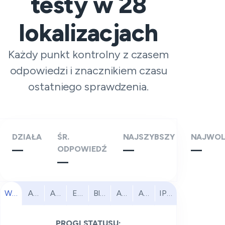
testy w
28
lokalizacjach
Każdy punkt kontrolny z czasem
odpowiedzi i znacznikiem czasu
ostatniego sprawdzenia.
DZIAŁA
ŚR.
NAJSZYBSZY
NAJWOL
—
ODPOWIEDŹ
—
—
—
Wszystkie
Ameryka Północna
Ameryka Południowa
Europa
Bliski Wschód
Afryka
Azja i Pacyfik
IPv6
PROGI STATUSU: