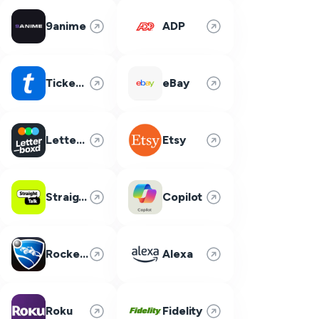
9anime
ADP
Ticketmaster
eBay
Letterboxd
Etsy
Straight Talk
Copilot
Rocket League
Alexa
Roku
Fidelity