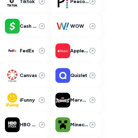
Tiktok
Peacock
Cash App
WOW
FedEx
Apple Music
Canvas
Quizlet
iFunny
Marvel Rivals
HBO Max
Minecraft