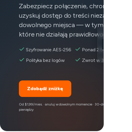
Zabezpiecz połączenie, chroń dane i
uzyskuj dostęp do treści niezawodnie z
dowolnego miejsca — w tym do usług,
które nie działają prawidłowo.
Location
Zoom dostęp
Szyfrowanie AES-256
Ponad 2 600+ serweró
Encryption
Polityka bez logów
Zwrot w 30 dni
Zdobądź zniżkę
Od $1,99/mies. · anuluj w dowolnym momencie · 30-dniowa gwarancja z
pieniędzy