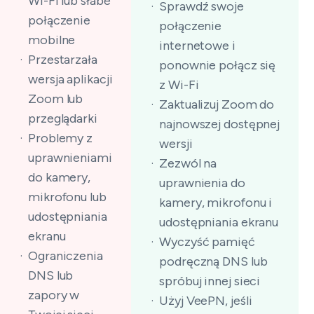
Wi-Fi lub słabe
Sprawdź swoje
połączenie
połączenie
mobilne
internetowe i
Przestarzała
ponownie połącz się
wersja aplikacji
z Wi-Fi
Zoom lub
Zaktualizuj Zoom do
przeglądarki
najnowszej dostępnej
Problemy z
wersji
uprawnieniami
Zezwól na
do kamery,
uprawnienia do
mikrofonu lub
kamery, mikrofonu i
udostępniania
udostępniania ekranu
ekranu
Wyczyść pamięć
Ograniczenia
podręczną DNS lub
DNS lub
spróbuj innej sieci
zapory w
Użyj VeePN, jeśli