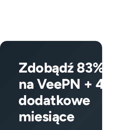
Zdobądź 83% zniż
na VeePN + 4
dodatkowe
miesiące