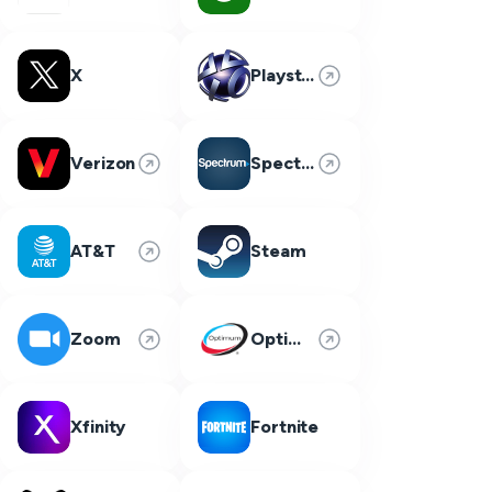
X
Playstation Network
Verizon
Spectrum
AT&T
Steam
Zoom
Optimum
Xfinity
Fortnite