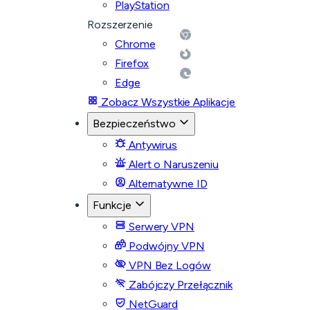
PlayStation
Rozszerzenie
Chrome
Firefox
Edge
Zobacz Wszystkie Aplikacje
Bezpieczeństwo
Antywirus
Alert o Naruszeniu
Alternatywne ID
Funkcje
Serwery VPN
Podwójny VPN
VPN Bez Logów
Zabójczy Przełącznik
NetGuard