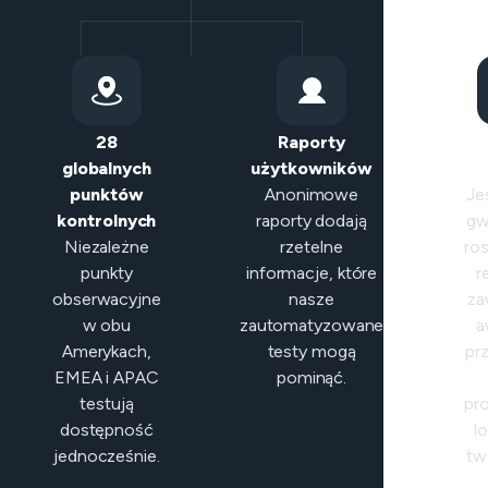
28
Raporty
Int
globalnych
użytkowników
kl
punktów
Anonimowe
Jeś
kontrolnych
raporty dodają
gw
Niezależne
rzetelne
ros
punkty
informacje, które
r
obserwacyjne
nasze
za
w obu
zautomatyzowane
a
Amerykach,
testy mogą
pr
EMEA i APAC
pominąć.
testują
pr
dostępność
lo
jednocześnie.
two