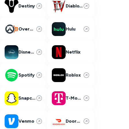
Destiny
Diablo 4
Overwatch 2
Hulu
Disney Plus
Netflix
Spotify
Roblox
Snapchat
T-Mobile
Venmo
DoorDash