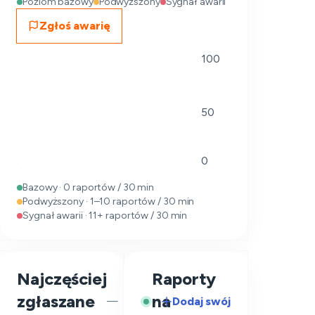
Poziom bazowy
Podwyższony
Sygnał awarii
Zgłoś awarię
100
50
0
Bazowy · 0 raportów / 30 min
Podwyższony · 1–10 raportów / 30 min
Sygnał awarii · 11+ raportów / 30 min
Najczęściej
Raporty
zgłaszane
na
Dodaj swój
—