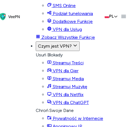
SMS Online
Podział tunelowania
PL
Dodatkowe Funkcje
VPN dla Usług
Zobacz Wszystkie Funkcje
Czym jest VPN?
Usuń Blokady
Streamuj Treści
VPN dla Gier
Streamuj Media
Streamuj Muzykę
VPN dla Netflix
VPN dla ChatGPT
Chroń Swoje Dane
Prywatność w Internecie
Anonimowy IP