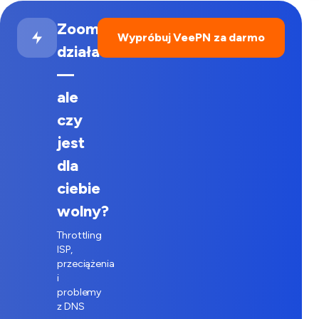
Zoom
Wypróbuj VeePN za darmo
działa
—
ale
czy
jest
dla
ciebie
wolny?
Throttling
ISP,
przeciążenia
i
problemy
z DNS