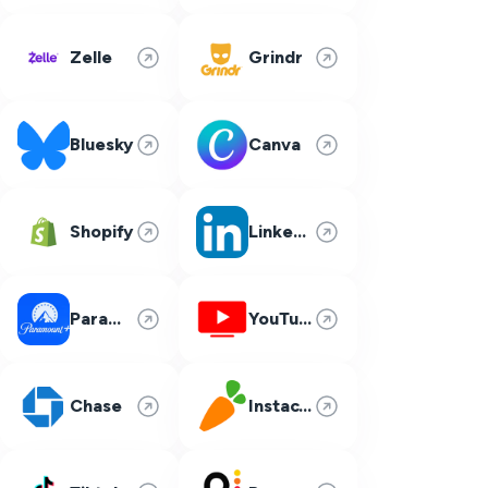
Zelle
Grindr
Bluesky
Canva
Shopify
LinkedIn
Paramount Plus
YouTube TV
Chase
Instacart