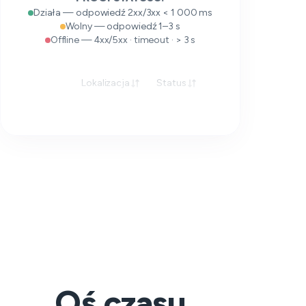
Działa — odpowiedź 2xx/3xx < 1 000 ms
Wolny — odpowiedź 1–3 s
Offline — 4xx/5xx · timeout · > 3 s
Lokalizacja
Status
Odpowiedź
Oś czasu