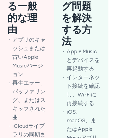
る一般
グ問題
的な理
を解決
由
する方
法
アプリのキャ
ッシュまたは
Apple Music
古いApple
とデバイスを
Musicバージ
再起動する
ョン
インターネッ
再生エラー、
ト接続を確認
バッファリン
し、Wi-Fiに
グ、またはス
再接続する
キップされた
iOS、
曲
macOS、ま
iCloudライブ
たはApple
ラリの同期ま
Musicアプリ