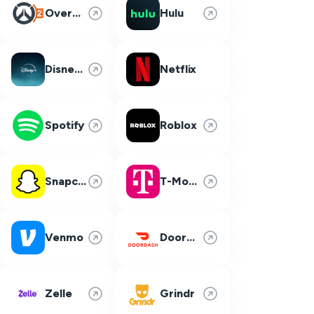
Overwatch 2
Hulu
Disney Plus
Netflix
Spotify
Roblox
Snapchat
T-Mobile
Venmo
DoorDash
Zelle
Grindr