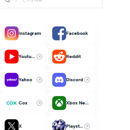
Instagram
Facebook
Youtube
Reddit
Yahoo
Discord
Cox
Xbox Network
X
Playstation Network