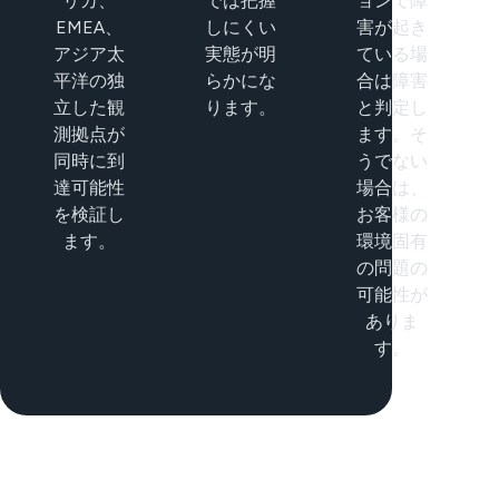
リカ、
では把握
ョンで障
EMEA、
しにくい
害が起き
アジア太
実態が明
ている場
平洋の独
らかにな
合は障害
立した観
ります。
と判定し
測拠点が
ます。そ
同時に到
うでない
達可能性
場合は、
を検証し
お客様の
ます。
環境固有
の問題の
可能性が
ありま
す。