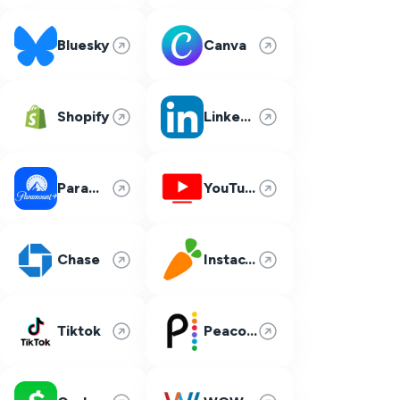
Bluesky
Canva
Shopify
LinkedIn
Paramount Plus
YouTube TV
Chase
Instacart
Tiktok
Peacock