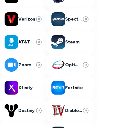
Verizon
Spectrum
AT&T
Steam
Zoom
Optimum
Xfinity
Fortnite
Destiny
Diablo 4