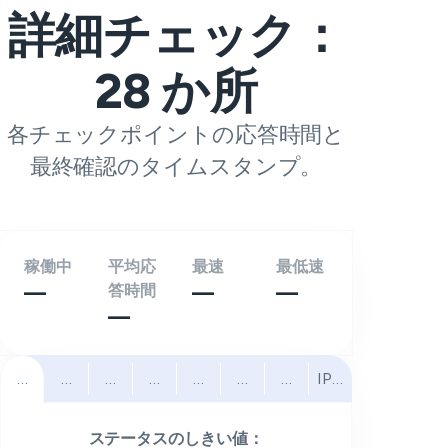
詳細チェック：
28
か所
各チェックポイントの応答時間と
最終確認のタイムスタンプ。
稼働中
平均応
最速
最低速
—
答時間
—
—
—
すべて
北米
南米
ヨーロッパ
中東
アフリカ
アジア太平洋
IPv6
ステータスのしきい値：