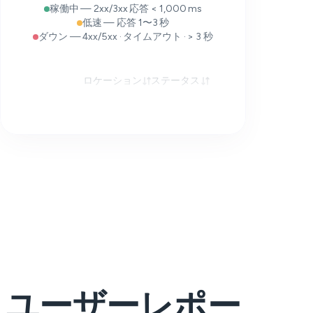
稼働中 — 2xx/3xx 応答 < 1,000 ms
低速 — 応答 1〜3 秒
ダウン — 4xx/5xx · タイムアウト · > 3 秒
ロケーション
ステータス
応答時間
ユーザーレポー