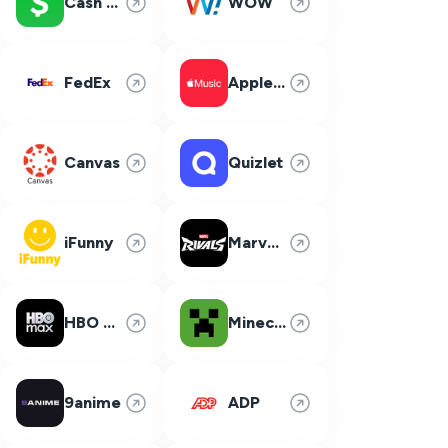
Cash App
WOW
FedEx
Apple Music
Canvas
Quizlet
iFunny
Marvel Rivals
HBO Max
Minecraft
9anime
ADP