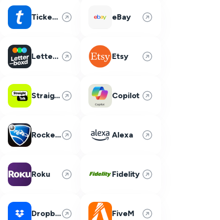
Ticketmaster
eBay
Letterboxd
Etsy
Straight Talk
Copilot
Rocket League
Alexa
Roku
Fidelity
Dropbox
FiveM