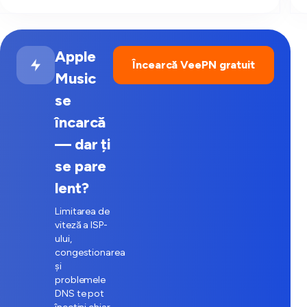
Apple
Încearcă VeePN gratuit
Music
se
încarcă
— dar ți
se pare
lent?
Limitarea de
viteză a ISP-
ului,
congestionarea
și
problemele
DNS te pot