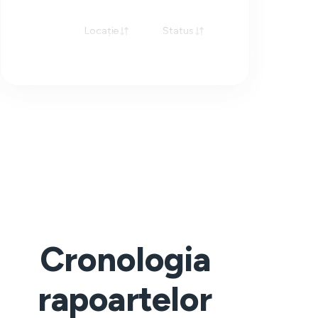
Locație
Status
Răspuns
Cronologia
rapoartelor