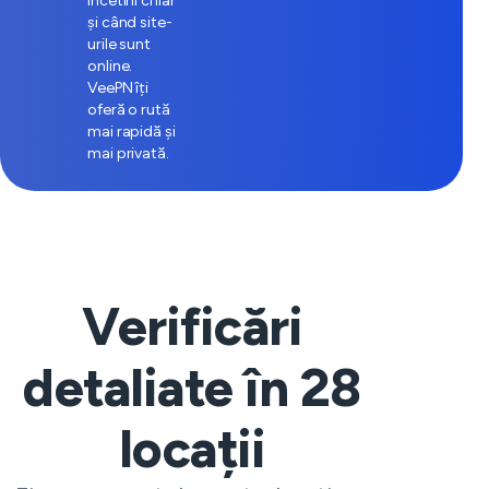
încetini chiar
și când site-
urile sunt
online.
VeePN îți
oferă o rută
mai rapidă și
mai privată.
Verificări
detaliate în
28
locații