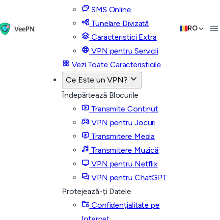
SMS Online
Tunelare Divizată
RO
Caracteristici Extra
VPN pentru Servicii
Vezi Toate Caracteristicile
Ce Este un VPN?
Îndepărtează Blocurile
Transmite Conținut
VPN pentru Jocuri
Transmitere Media
Transmitere Muzică
VPN pentru Netflix
VPN pentru ChatGPT
Protejează-ți Datele
Confidențialitate pe
Internet