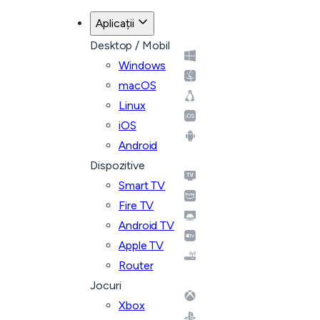
Aplicații
Desktop / Mobil
Windows
macOS
Linux
iOS
Android
Dispozitive
Smart TV
Fire TV
Android TV
Apple TV
Router
Jocuri
Xbox