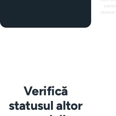
pentr
rețeaua 
Verifică
statusul altor