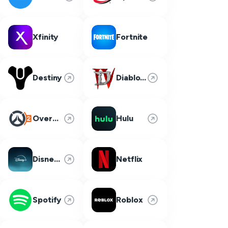
Xfinity
Fortnite
Destiny
Diablo 4
Overwatch 2
Hulu
Disney Plus
Netflix
Spotify
Roblox