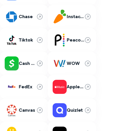
Chase
Instacart
Tiktok
Peacock
Cash App
WOW
FedEx
Apple Music
Canvas
Quizlet