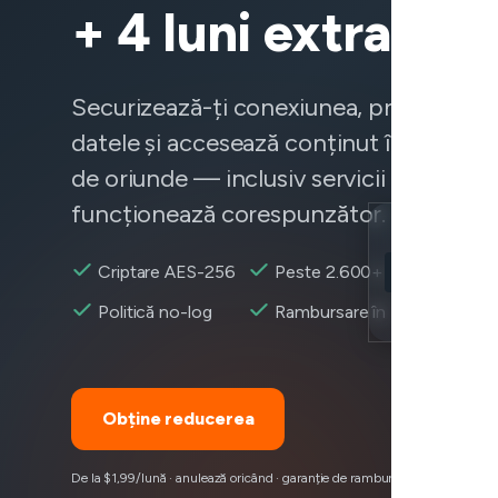
+ 4 luni extra
Securizează-ți conexiunea, protejează-
datele și accesează conținut în mod fia
de oriunde — inclusiv servicii care nu
funcționează corespunzător.
Location
Criptare AES-256
Peste 2.600+ servere
Apple Music ac
Encryption
Politică no-log
Rambursare în 30 zile
Obține reducerea
De la $1,99/lună · anulează oricând · garanție de rambursare 30 zile