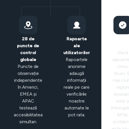
28 de
Rapoarte
Clasific
puncte de
ale
intelige
control
utilizatorilor
Dacă
globale
Rapoartele
rapoarte
Puncte de
anonime
cresc
observație
adaugă
brusc Ș
independente
informații
mai mul
în Americi,
reale pe care
regiun
EMEA și
verificările
eșueaz
APAC
noastre
este 
testează
automate le
întrerupe
accesibilitatea
pot rata.
Altfel,
simultan.
proble
este loc