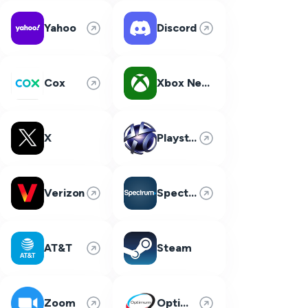
Yahoo
Discord
Cox
Xbox Network
X
Playstation Network
Verizon
Spectrum
AT&T
Steam
Zoom
Optimum