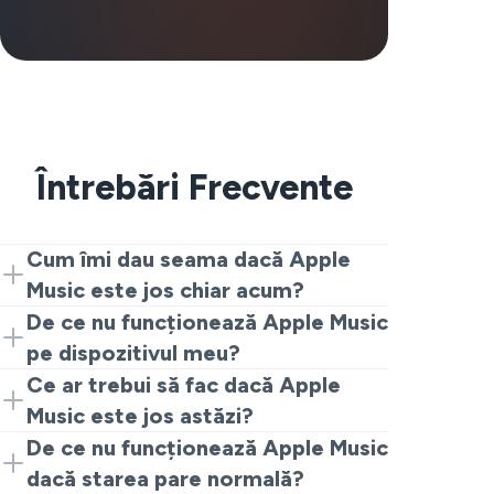
Întrebări Frecvente
Cum îmi dau seama dacă Apple
Music este jos chiar acum?
Ești curios dacă Apple Music este
De ce nu funcționează Apple Music
disponibil în acest moment? Este nevoie
pe dispozitivul meu?
doar de o vizită la această pagină de
Majoritatea motivelor pentru care Apple
Ce ar trebui să fac dacă Apple
stare. Aceasta afișează raportări în timp
Music nu funcționează se reduc de
Music este jos astăzi?
real despre întreruperi, astfel încât poți
obicei la trei factori: o întrerupere
Dacă această pagină arată că Apple
De ce nu funcționează Apple Music
verifica cu ușurință dacă alți oameni au
generală a Apple Music, o conexiune la
Music este jos astăzi pentru mulți
dacă starea pare normală?
aceeași problemă sau e doar dispozitivul
internet defectuoasă sau o problemă în