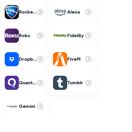
Rocket League
Alexa
Roku
Fidelity
Dropbox
FiveM
Quantum Fiber
Tumblr
Gemini