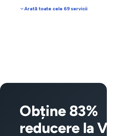
Arată toate cele 69 servicii
Obține 83%
reducere la VeeP