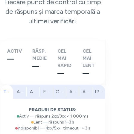
Fiecare punct de control cu timp
de răspuns și marca temporală a
ultimei verificări.
ACTIV
RĂSP.
CEL
CEL
—
MEDIE
MAI
MAI
—
RAPID
LENT
—
—
Toate
America de Nord
America de Sud
Europa
Orientul Mijlociu
Africa
Asia-Pacific
IPv6
PRAGURI DE STATUS:
Activ — răspuns 2xx/3xx < 1 000 ms
Lent — răspuns 1–3 s
Indisponibil — 4xx/5xx · timeout · > 3 s