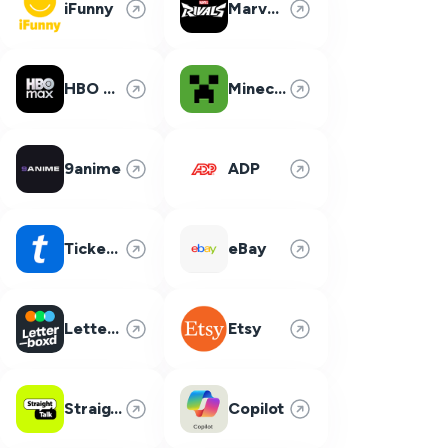
iFunny
Marvel Rivals
HBO Max
Minecraft
9anime
ADP
Ticketmaster
eBay
Letterboxd
Etsy
Straight Talk
Copilot