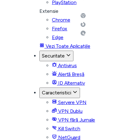
PlayStation
Extensie
Chrome
Firefox
Edge
Vezi Toate Aplicațiile
Securitate
Antivirus
Alertă Breșă
ID Alternativ
Caracteristici
Servere VPN
VPN Dublu
VPN fără Jurnale
Kill Switch
NetGuard