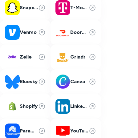
Snapchat
T-Mobile
Venmo
DoorDash
Zelle
Grindr
Bluesky
Canva
Shopify
LinkedIn
Paramount Plus
YouTube TV