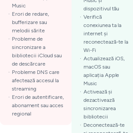
Music și
Music
dispozitivul tău
Erori de redare,
Verifică
bufferizare sau
conexiunea ta la
melodii sărite
internet și
Probleme de
reconectează-te la
sincronizare a
Wi-Fi
bibliotecii iCloud sau
Actualizează iOS,
de descărcare
macOS sau
Probleme DNS care
aplicația Apple
afectează accesul la
Music
streaming
Activează și
Erori de autentificare,
dezactivează
abonament sau acces
sincronizarea
regional
bibliotecii
Deconectează-te