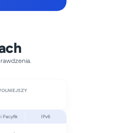
jach
prawdzenia.
OLNIEJSZY
 i Pacyfik
IPv6