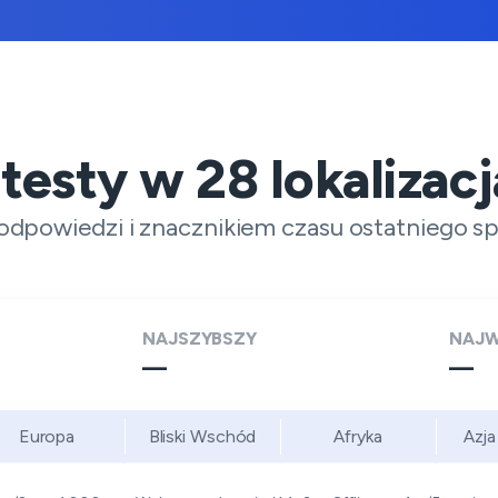
 testy w
28
lokalizac
odpowiedzi i znacznikiem czasu ostatniego s
NAJSZYBSZY
NAJW
—
—
Europa
Bliski Wschód
Afryka
Azja