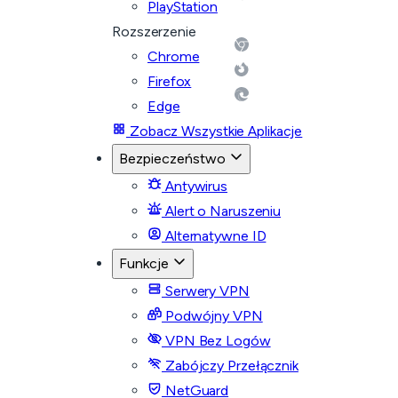
PlayStation
Rozszerzenie
Chrome
Firefox
Edge
Zobacz Wszystkie Aplikacje
Bezpieczeństwo
Antywirus
Alert o Naruszeniu
Alternatywne ID
Funkcje
Serwery VPN
Podwójny VPN
VPN Bez Logów
Zabójczy Przełącznik
NetGuard