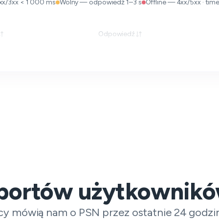
xx/3xx < 1 000 ms
Wolny — odpowiedź 1–3 s
Offline — 4xx/5xx · time
Odpowiedź
aportów użytkownik
y mówią nam o PSN przez ostatnie 24 godzi