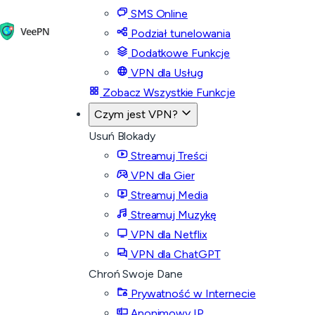
SMS Online
Podział tunelowania
Dodatkowe Funkcje
VPN dla Usług
Zobacz Wszystkie Funkcje
Czym jest VPN?
Usuń Blokady
Streamuj Treści
VPN dla Gier
Streamuj Media
Streamuj Muzykę
VPN dla Netflix
VPN dla ChatGPT
Chroń Swoje Dane
Prywatność w Internecie
Anonimowy IP