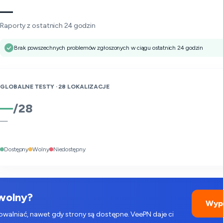
—
Raporty z ostatnich 24 godzin
Brak powszechnych problemów zgłoszonych w ciągu ostatnich 24 godzin
GLOBALNE TESTY ·
28
LOKALIZACJE
—
/
28
—
Dostępny
Wolny
Niedostępny
 wolny?
Wyp
powalniać, nawet gdy strony są dostępne. VeePN daje ci