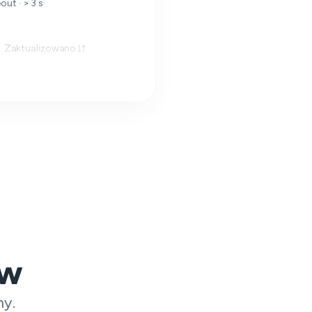
out · > 3 s
Zaktualizowano
ów
ny.