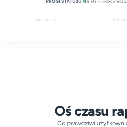
PROGI STATUSU:
Działa — odpowiedź 2
Lokalizacja
Status
Oś czasu r
Co prawdziwi użytkownic