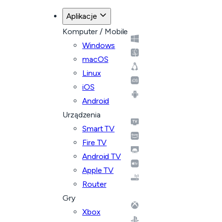
Aplikacje
Komputer / Mobile
Windows
macOS
Linux
iOS
Android
Urządzenia
Smart TV
Fire TV
Android TV
Apple TV
Router
Gry
Xbox