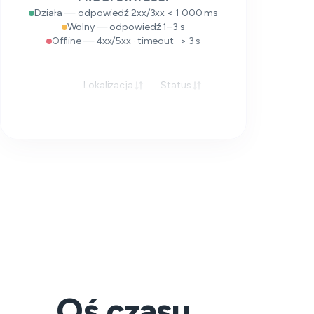
Działa — odpowiedź 2xx/3xx < 1 000 ms
Wolny — odpowiedź 1–3 s
Offline — 4xx/5xx · timeout · > 3 s
Lokalizacja
Status
Odpowiedź
Oś czasu