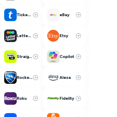
Ticketmaster
eBay
Letterboxd
Etsy
Straight Talk
Copilot
Rocket League
Alexa
Roku
Fidelity