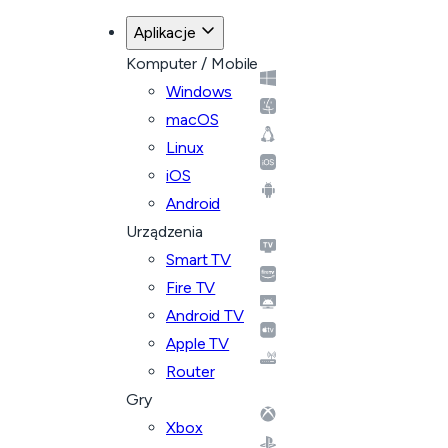
Aplikacje
Komputer / Mobile
Windows
macOS
Linux
iOS
Android
Urządzenia
Smart TV
Fire TV
Android TV
Apple TV
Router
Gry
Xbox