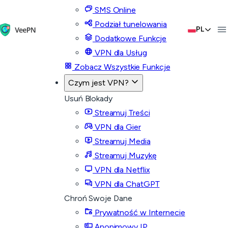
SMS Online
Podział tunelowania
PL
Dodatkowe Funkcje
VPN dla Usług
Zobacz Wszystkie Funkcje
Czym jest VPN?
Usuń Blokady
Streamuj Treści
VPN dla Gier
Streamuj Media
Streamuj Muzykę
VPN dla Netflix
VPN dla ChatGPT
Chroń Swoje Dane
Prywatność w Internecie
Anonimowy IP