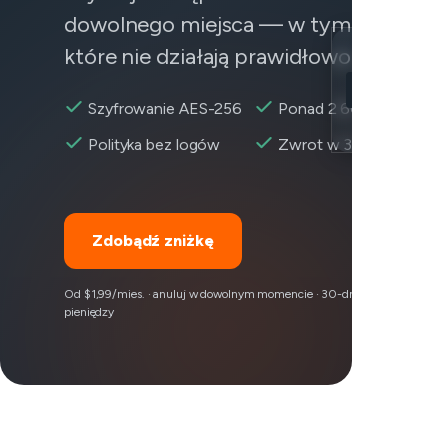
dowolnego miejsca — w tym do usług,
które nie działają prawidłowo.
Location
Roku dostępn
Szyfrowanie AES-256
Ponad 2 600+ serweró
Encryption
Polityka bez logów
Zwrot w 30 dni
Zdobądź zniżkę
Od $1,99/mies. · anuluj w dowolnym momencie · 30-dniowa gwarancja z
pieniędzy