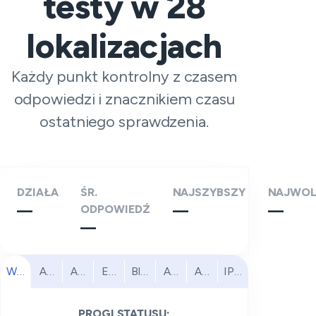
testy w
28
lokalizacjach
Każdy punkt kontrolny z czasem
odpowiedzi i znacznikiem czasu
ostatniego sprawdzenia.
DZIAŁA
ŚR.
NAJSZYBSZY
NAJWOL
—
ODPOWIEDŹ
—
—
—
Wszystkie
Ameryka Północna
Ameryka Południowa
Europa
Bliski Wschód
Afryka
Azja i Pacyfik
IPv6
PROGI STATUSU: