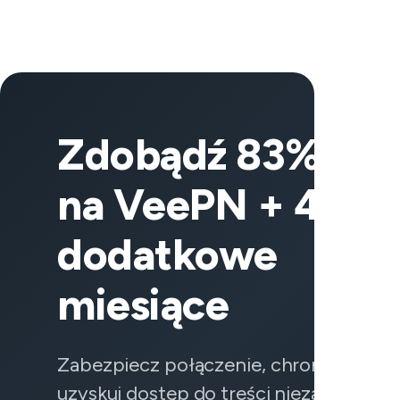
Zdobądź 83% zniż
na VeePN + 4
dodatkowe
miesiące
Zabezpiecz połączenie, chroń dane i
uzyskuj dostęp do treści niezawodnie z