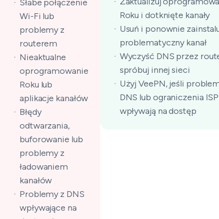
Zaktualizuj oprogramowa
Słabe połączenie
Roku i dotknięte kanały
Wi-Fi lub
Usuń i ponownie zainstalu
problemy z
problematyczny kanał
routerem
Wyczyść DNS przez route
Nieaktualne
spróbuj innej sieci
oprogramowanie
Użyj VeePN, jeśli proble
Roku lub
DNS lub ograniczenia ISP
aplikacje kanałów
wpływają na dostęp
Błędy
odtwarzania,
buforowanie lub
problemy z
ładowaniem
kanałów
Problemy z DNS
wpływające na