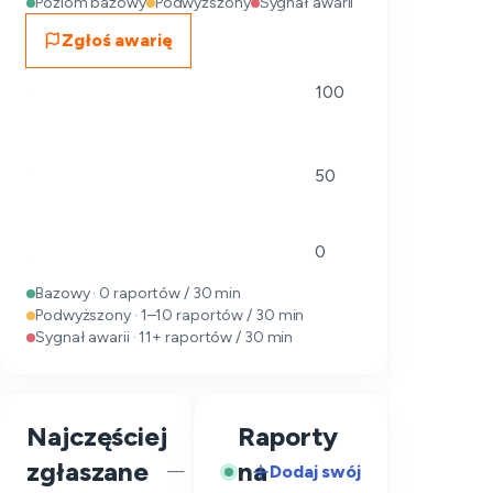
Poziom bazowy
Podwyższony
Sygnał awarii
Zgłoś awarię
100
50
0
Bazowy · 0 raportów / 30 min
Podwyższony · 1–10 raportów / 30 min
Sygnał awarii · 11+ raportów / 30 min
Najczęściej
Raporty
zgłaszane
na
Dodaj swój
—