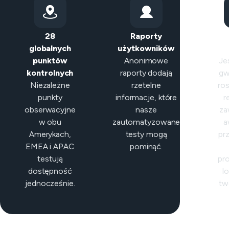
28
Raporty
Int
globalnych
użytkowników
kl
punktów
Anonimowe
Jeś
kontrolnych
raporty dodają
gw
Niezależne
rzetelne
ros
punkty
informacje, które
r
obserwacyjne
nasze
za
w obu
zautomatyzowane
a
Amerykach,
testy mogą
pr
EMEA i APAC
pominąć.
testują
pr
dostępność
lo
jednocześnie.
two