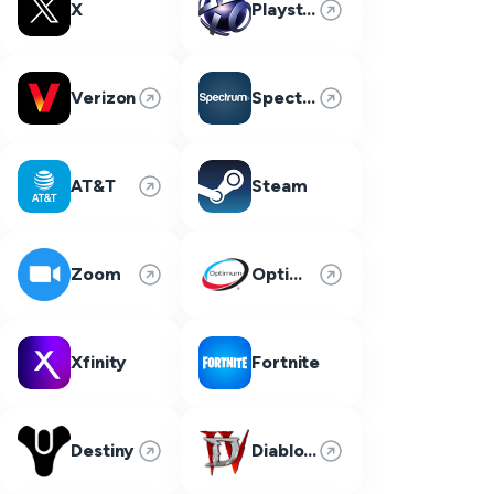
X
Playstation Network
Verizon
Spectrum
AT&T
Steam
Zoom
Optimum
Xfinity
Fortnite
Destiny
Diablo 4