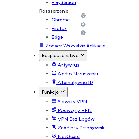
PlayStation
Rozszerzenie
Chrome
Firefox
Edge
Zobacz Wszystkie Aplikacje
Bezpieczeństwo
Antywirus
Alert o Naruszeniu
Alternatywne ID
Funkcje
Serwery VPN
Podwójny VPN
VPN Bez Logów
Zabójczy Przełącznik
NetGuard