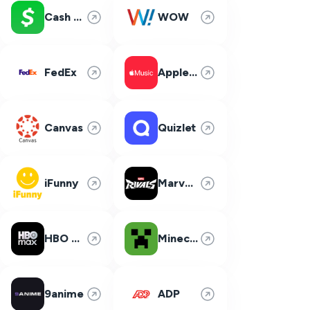
Cash App
WOW
FedEx
Apple Music
Canvas
Quizlet
iFunny
Marvel Rivals
HBO Max
Minecraft
9anime
ADP