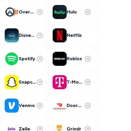
Overwatch 2
Hulu
Disney Plus
Netflix
Spotify
Roblox
Snapchat
T-Mobile
Venmo
DoorDash
Zelle
Grindr