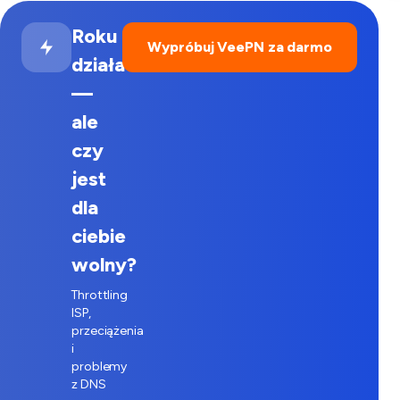
Roku
Wypróbuj VeePN za darmo
działa
—
ale
czy
jest
dla
ciebie
wolny?
Throttling
ISP,
przeciążenia
i
problemy
z DNS