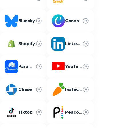
Bluesky
Canva
Shopify
LinkedIn
Paramount Plus
YouTube TV
Chase
Instacart
Tiktok
Peacock