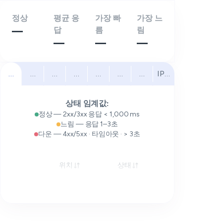
정상
평균 응
가장 빠
가장 느
—
답
름
림
—
—
—
전체
북미
남미
유럽
중동
아프리카
아시아 태평양
IPv6
상태 임계값:
정상 — 2xx/3xx 응답 < 1,000 ms
느림 — 응답 1–3초
다운 — 4xx/5xx · 타임아웃 · > 3초
위치
상태
응답