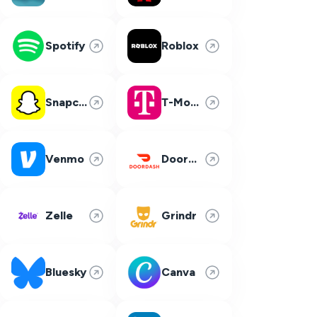
Spotify
Roblox
Snapchat
T-Mobile
Venmo
DoorDash
Zelle
Grindr
Bluesky
Canva