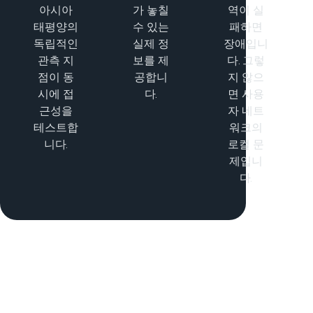
아시아
가 놓칠
역이 실
태평양의
수 있는
패하면
독립적인
실제 정
장애입니
관측 지
보를 제
다. 그렇
점이 동
공합니
지 않으
시에 접
다.
면 사용
근성을
자 네트
테스트합
워크의
니다.
로컬 문
제입니
다.