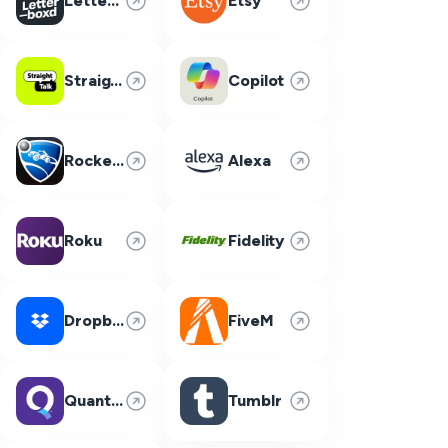
Letterboxd
Etsy
Straight Talk
Copilot
Rocket League
Alexa
Roku
Fidelity
Dropbox
FiveM
Quantum Fiber
Tumblr