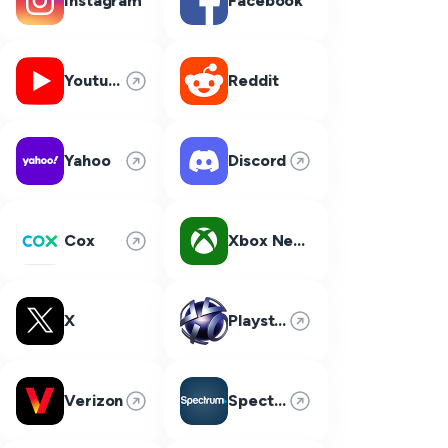
Instagram
Facebook
Youtube
Reddit
Yahoo
Discord
Cox
Xbox Network
X
Playstation Network
Verizon
Spectrum