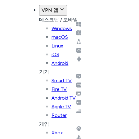
VPN 앱
데스크탑 / 모바일
Windows
macOS
Linux
iOS
Android
기기
Smart TV
Fire TV
Android TV
Apple TV
Router
게임
Xbox