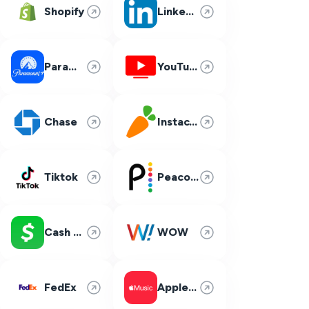
Shopify
LinkedIn
Paramount Plus
YouTube TV
Chase
Instacart
Tiktok
Peacock
Cash App
WOW
FedEx
Apple Music