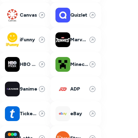
Canvas
Quizlet
iFunny
Marvel Rivals
HBO Max
Minecraft
9anime
ADP
Ticketmaster
eBay