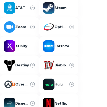
AT&T
Steam
Zoom
Optimum
Xfinity
Fortnite
Destiny
Diablo 4
Overwatch 2
Hulu
Disney Plus
Netflix