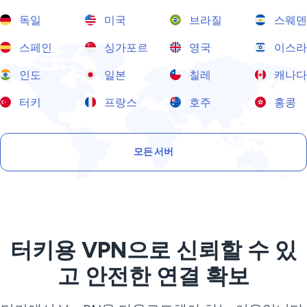
독일
미국
브라질
스웨덴
스페인
싱가포르
영국
이스라
인도
일본
칠레
캐나다
터키
프랑스
호주
홍콩
모든 서버
터키용 VPN으로 신뢰할 수 있
고 안전한 연결 확보