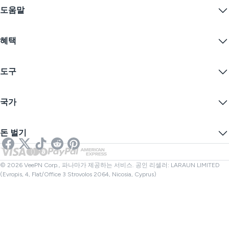
iOS VPN
도움말
VPN 다운로드
Android VPN
기능
Chrome
지원 센터
가격
혜택
Firefox
문의하기
VPN 무료 체험
Edge
자주 묻는 질문
쿠폰
콘텐츠 스트리밍
무료 VPN
개인정보 보호정책
도구
학생 할인
인터넷 개인정보 보호
서비스 약관
VPN 서버
온라인 보안
보증 카나리아
내 IP는?
블로그
익명 IP
국가
쿠키 기본 설정
IP 숨기기
게임을 위한 VPN
DNS 누출 테스트
추적 방지
미국 VPN
온라인 SMS
돈 벌기
스트리밍을 위한 VPN
영국 VPN
링크 검사기
넷플릭스 VPN
캐나다 VPN
파일 검사기
제휴사
터키 VPN
© 2026 VeePN Corp., 파나마가 제공하는 서비스. 공인 리셀러: LARAUN LIMITED
(Evropis, 4, Flat/Office 3 Strovolos 2064, Nicosia, Cyprus)