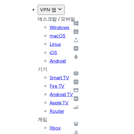
VPN 앱
데스크탑 / 모바일
Windows
macOS
Linux
iOS
Android
기기
Smart TV
Fire TV
Android TV
Apple TV
Router
게임
Xbox