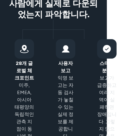
사람에게 실제로 다운되
었는지 파악합니다.
28개 글
사용자
스마트
로벌 체
보고
분류
크포인트
익명 보
보고가
미주,
고는 자
급증하고
EMEA,
동 검사
여러 지
아시아
가 놓칠
역이 실
태평양의
수 있는
패하면
독립적인
실제 정
장애입니
관측 지
보를 제
다. 그렇
점이 동
공합니
지 않으