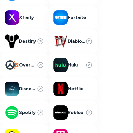
Xfinity
Fortnite
Destiny
Diablo 4
Overwatch 2
Hulu
Disney Plus
Netflix
Spotify
Roblox