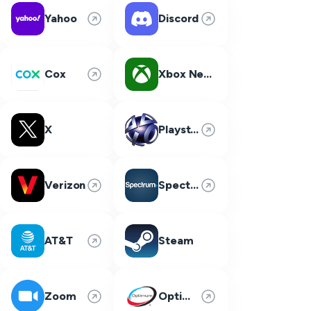
Yahoo
Discord
Cox
Xbox Network
X
Playstation Network
Verizon
Spectrum
AT&T
Steam
Zoom
Optimum