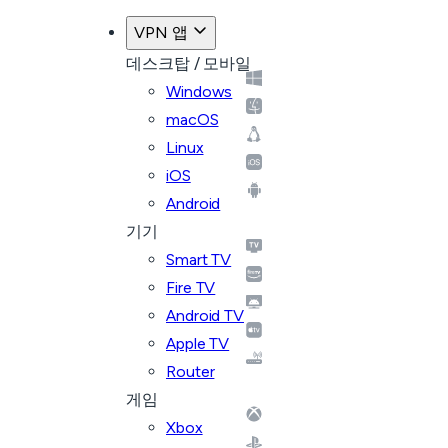
VPN 앱
데스크탑 / 모바일
Windows
macOS
Linux
iOS
Android
기기
Smart TV
Fire TV
Android TV
Apple TV
Router
게임
Xbox