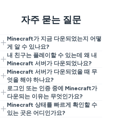
자주 묻는 질문
Minecraft가 지금 다운되었는지 어떻
게 알 수 있나요?
Minecraft가 지금 다운되었는지 물어보신
내 친구는 플레이할 수 있는데 왜 내
다면, 먼저 이 페이지와 같은 실시간 추적
Minecraft 서버가 다운되었나요?
기를 확인하고 트렌드를 보세요. 실제 중
이는 일반적입니다. 때때로 글로벌
Minecraft 서버가 다운되었을 때 무
단은 많은 플레이어가 한꺼번에 보고하는
Minecraft 서버 상태는 괜찮지만, 서버로
엇을 해야 하나요?
급증처럼 보입니다. 차트가 조용하다면,
가는 귀하의 경로는 그렇지 않을 수 있습
트래커가 Minecraft 서버가 다운되었다고
로그인 또는 인증 중에 Minecraft가
Minecraft는 아마도 다운되지 않았고, 문
니다. Wi-Fi를 모바일 데이터로 전환하고
확인하고 많은 사람들이 Minecraft 서버
다운되는 이유는 무엇인가요?
제가 더 지역적일 가능성이 큽니다.
라우터를 재시작하고 로그아웃했다가 다
가 다운되었는지 묻는다면, 일반적으로 기
플레이어가 Minecraft가 다운되었는지 묻
Minecraft 상태를 빠르게 확인할 수
시 로그인해 보세요. 다른 사람들이 사용
다려야 합니다. 서버 측 중단 동안 재설치
는 이유는 보통 로그인 서비스가 충돌하고
있는 곳은 어디인가요?
할 수 있는 동안 여전히 실패하면 전체
는 거의 도움이 되지 않습니다. 가장 좋은
있지만 전체 게임은 사라지지 않았기 때문
Minecraft 중단이 아닌 지역 라우팅 문제
실시간 사용자 보고서에서 Minecraft 상
방법은 플랫폼에서 업데이트를 확인하고
입니다. 인증에 문제가 있을 때는 싱글 플
일 수 있습니다.
태를 요약하고 자주 새로고침하는 페이지
보고서가 줄어들 때 다시 시도하는 것입니