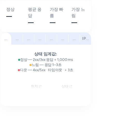
정상
평균 응
가장 빠
가장 느
—
답
름
림
—
—
—
전체
북미
남미
유럽
중동
아프리카
아시아 태평양
IPv6
상태 임계값:
정상 — 2xx/3xx 응답 < 1,000 ms
느림 — 응답 1–3초
다운 — 4xx/5xx · 타임아웃 · > 3초
위치
상태
응답