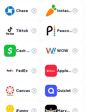
Chase
Instacart
Tiktok
Peacock
Cash App
WOW
FedEx
Apple Music
Canvas
Quizlet
iFunny
Marvel Rivals