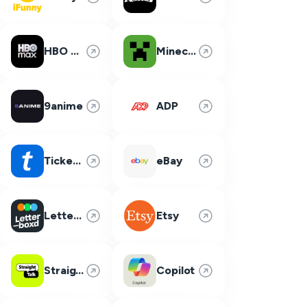
HBO Max
Minecraft
9anime
ADP
Ticketmaster
eBay
Letterboxd
Etsy
Straight Talk
Copilot