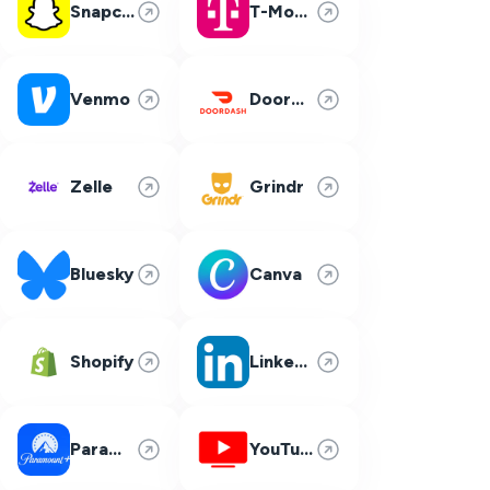
Snapchat
T-Mobile
Venmo
DoorDash
Zelle
Grindr
Bluesky
Canva
Shopify
LinkedIn
Paramount Plus
YouTube TV