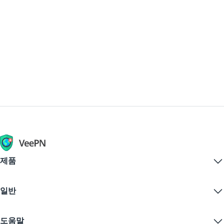
레이어가 작동하더라도 멀티 플레이어에
를 사용하세요. "Minecraft 서버가 다운되
다.
참여할 수 없습니다. 이렇게 되면 로그인
었나요?"에 대한 답을 랜덤 게시글을 읽어
에 영향을 미치는 더 큰 플랫폼 문제, 예를
보지 않고 가장 빠르게 알 수 있는 방법입
들어 클라우드 중단과 관련이 있을 수 있
니다. 추가 확인이 필요하면
습니다.
Downdetector와 같은 주요 추적기와 비
교하여 스파이크가 일치하는지 확인합니
다.
제품
Windows PC VPN
일반
VPN for macOS
Linux VPN
VPN이란?
iOS VPN
도움말
VPN 다운로드