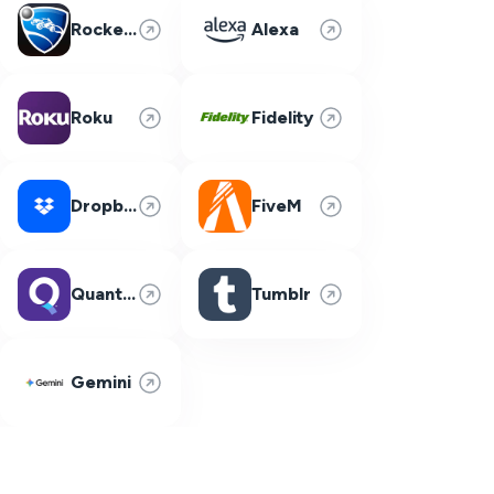
Rocket League
Alexa
Roku
Fidelity
Dropbox
FiveM
Quantum Fiber
Tumblr
Gemini