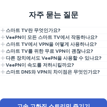
자주 묻는 질문
스마트 TV란 무엇인가요?
인터넷이 가능한 TV 세트로, 주문형 스트리밍 미디어에
VeePN이 모든 스마트 TV에서 작동하나요?
접근할 수 있습니다. 스마트 TV는 Samsung, Sony, LG,
물론입니다. Amazon Fire TV 및 Android TV는 VPN을
스마트 TV에서 VPN을 어떻게 사용하나요?
Panasonic과 같은 주요 제조업체에서 사용 가능합니다.
지원하므로 VeePN 앱을 다운로드하고 즉시 사용할 수
스마트 TV에서 VeePN을 설정하는 두 가지 방법이 있습
스마트 TV를 위한 무료 VPN이 괜찮나요?
있습니다. VPN을 원래 지원하지 않는 스마트 TV에도 연
니다:
그렇지 않습니다.
무료 VPN
의 “무료”라는 말에 신경 쓰
다른 장치에서도 VeePN을 사용할 수 있나요?
결할 수 있습니다. 그저 라우터에 VeePN을 설치하기만
지 마세요 — 여전히 비용이 듭니다. 사실, 제한된 보호
물론 가능합니다. VeePN은 동일한 구독을 사용하여 최
VeePN이 속도를 저하시킬까요?
우리의 VPN 앱을 다운로드하여: 적합한 구독 플
하면 됩니다.
여기서
방법을 배우세요.
및 개인 정보 보호에 대해 지불하게 될 것입니다. 무료
대 10개의 장치를 동시에 연결할 수 있습니다. VeePN은
그렇지 않습니다 — VeePN의 광범위한 고속 서버 네트
스마트 DNS와 VPN의 차이점은 무엇인가요?
랜을
여기서
선택하고, Smart TV의 Google Play
VPN 제공업체는 수익을 얻기 위해 귀하의 활동을 기록
가장 인기 있는 플랫폼, 운영 체제 및 장치와 호환됩니
워크를 통해 트래픽 제한, 속도 저하 및 제한 없이 브라
스토어나 아마존 스토어에서 VeePN 앱을 찾아 다
스마트 DNS와 VPN 서비스 모두 온라인 제한을 피하는
하고 제3자에게 판매할 수도 있습니다. 게다가, 무료
다. 예를 들어, Roku TV VPN이나 YouTube TV를 위한
우징을 즐길 수 있습니다. 사실, VPN을 사용하여
인터넷
운로드합니다. 설치가 완료되면 계정 정보를 사용
데 도움이 될 수 있습니다. 그러나 VPN의 기능은 훨씬
VPN은 종종 사용자 과다로 인해 연결이 자주 끊깁니다.
VPN으로도 사용할 수 있습니다.
자세히 알아보세요
.
속도를 개선할 수도 있습니다
.
해 로그인합니다. "Connect"를 누르거나 특정 서
더 넓습니다 — VPN은 또한 귀하의 IP를 숨겨 모든 감
버를 선택하여 개인적이고 안전한 스트리밍을 제
시자를 피할 수 있게 하고 데이터를 암호화합니다.
공합니다. 이제 순조로운 스트리밍을 즐기세요!
VeePN의 개인정보 보호 및 보안 기능에 대해서는
여기
고속 고화질 스트리밍 즐기기
라우터에 VPN 설치하기: 이렇게 하면 TV를 포함
서
자세히 알아보세요.