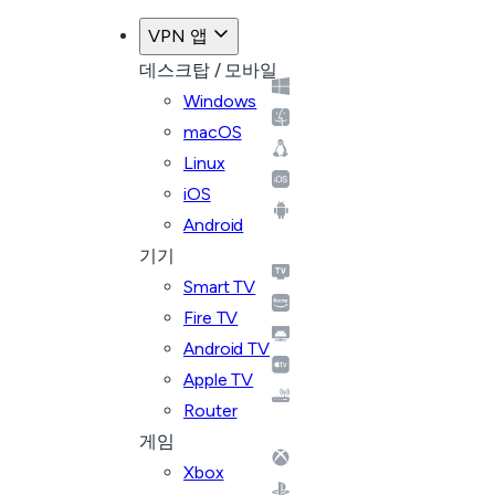
VPN 앱
데스크탑 / 모바일
Windows
macOS
Linux
iOS
Android
기기
Smart TV
Fire TV
Android TV
Apple TV
Router
게임
Xbox