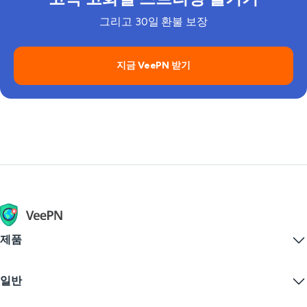
한 가정 네트워크에 연결된 모든 장치에 VPN 연
그리고 30일 환불 보장
결이 적용됩니다. VeePN 설정 방법에 대한
가이
드를
확인하세요 - 단계별로 안내해 드립니다.
지금 VeePN 받기
제품
Windows PC VPN
일반
VPN for macOS
Linux VPN