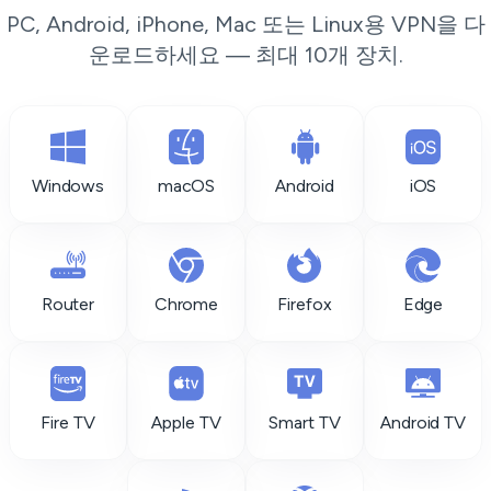
PC, Android, iPhone, Mac 또는 Linux용 VPN을 다
운로드하세요 — 최대 10개 장치.
Windows
macOS
Android
iOS
Router
Chrome
Firefox
Edge
Fire TV
Apple TV
Smart TV
Android TV