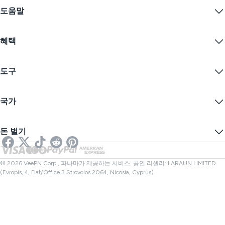
VPN이란?
iOS VPN
도움말
VPN 다운로드
Android VPN
기능
Chrome
지원 센터
가격
혜택
Firefox
문의하기
VPN 무료 체험
Edge
자주 묻는 질문
쿠폰
콘텐츠 스트리밍
무료 VPN
개인정보 보호정책
도구
학생 할인
인터넷 개인정보 보호
서비스 약관
VPN 서버
온라인 보안
보증 카나리아
내 IP는?
블로그
익명 IP
국가
쿠키 기본 설정
IP 숨기기
게임을 위한 VPN
DNS 누출 테스트
추적 방지
미국 VPN
온라인 SMS
돈 벌기
스트리밍을 위한 VPN
영국 VPN
링크 검사기
넷플릭스 VPN
캐나다 VPN
파일 검사기
제휴사
터키 VPN
© 2026 VeePN Corp., 파나마가 제공하는 서비스. 공인 리셀러: LARAUN LIMITED
(Evropis, 4, Flat/Office 3 Strovolos 2064, Nicosia, Cyprus)