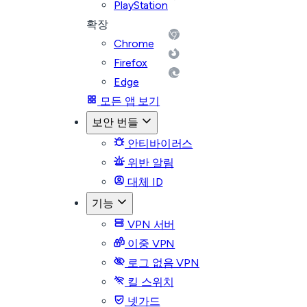
PlayStation
확장
Chrome
Firefox
Edge
모든 앱 보기
보안 번들
안티바이러스
위반 알림
대체 ID
기능
VPN 서버
이중 VPN
로그 없음 VPN
킬 스위치
넷가드