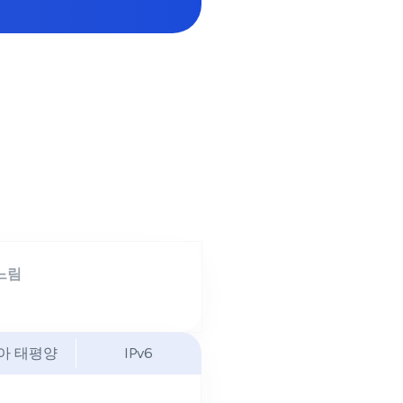
느림
아 태평양
IPv6