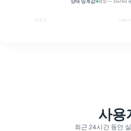
상태 임계값:
정상 — 2xx/3xx 응
위치
상태
사용
최근 24시간 동안 실