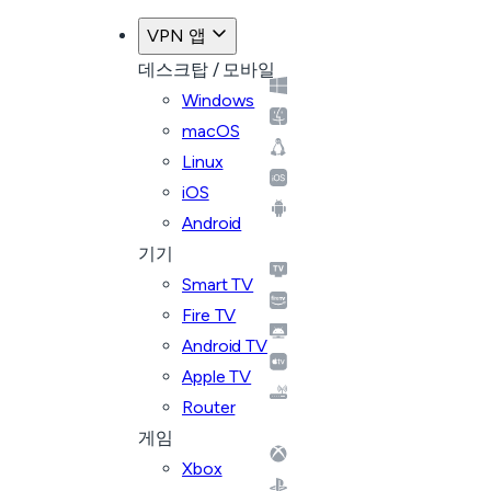
VPN 앱
데스크탑 / 모바일
Windows
macOS
Linux
iOS
Android
기기
Smart TV
Fire TV
Android TV
Apple TV
Router
게임
Xbox