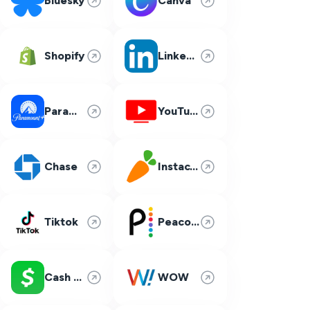
Bluesky
Canva
Shopify
LinkedIn
Paramount Plus
YouTube TV
Chase
Instacart
Tiktok
Peacock
Cash App
WOW