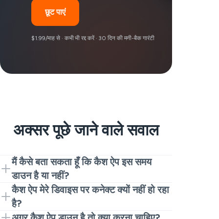
छूट पाएं
$1.99/माह से · कभी भी रद्द करें · 30 दिन की मनी-बैक गारंटी
अक्सर पूछे जाने वाले सवाल
मैं कैसे बता सकता हूँ कि कैश ऐप इस समय
डाउन है या नहीं?
उपयोगकर्ता रिपोर्ट की जांच करें। अगर रिपोर्ट बढ़ती
कैश ऐप मेरे डिवाइस पर कनेक्ट क्यों नहीं हो रहा
हैं, तो कैश ऐप इस समय डाउन होने की संभावना है।
है?
अगर रिपोर्ट कम हैं, तो संभवतः आज कैश ऐप समस्या
यह आमतौर पर एक कैश ऐप आउटेज होता है, या एक
अगर कैश ऐप डाउन है तो क्या करना चाहिए?