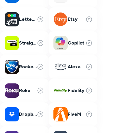
Letterboxd
Etsy
Straight Talk
Copilot
Rocket League
Alexa
Roku
Fidelity
Dropbox
FiveM