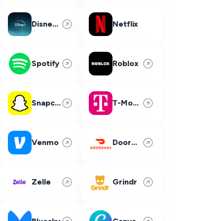
Disney Plus
Netflix
Spotify
Roblox
Snapchat
T-Mobile
Venmo
DoorDash
Zelle
Grindr