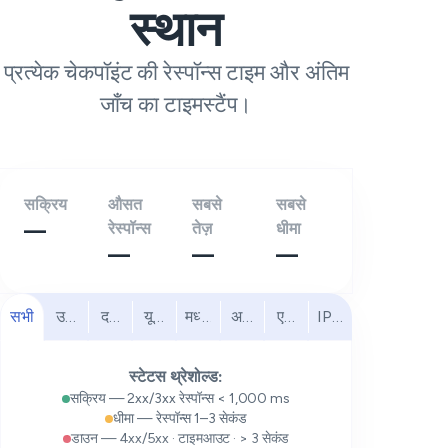
स्थान
प्रत्येक चेकपॉइंट की रेस्पॉन्स टाइम और अंतिम
जाँच का टाइमस्टैंप।
सक्रिय
औसत
सबसे
सबसे
—
रेस्पॉन्स
तेज़
धीमा
—
—
—
सभी
उत्तरी अमेरिका
दक्षिण अमेरिका
यूरोप
मध्य पूर्व
अफ्रीका
एशिया प्रशांत
IPv6
स्टेटस थ्रेशोल्ड:
सक्रिय — 2xx/3xx रेस्पॉन्स < 1,000 ms
धीमा — रेस्पॉन्स 1–3 सेकंड
डाउन — 4xx/5xx · टाइमआउट · > 3 सेकंड