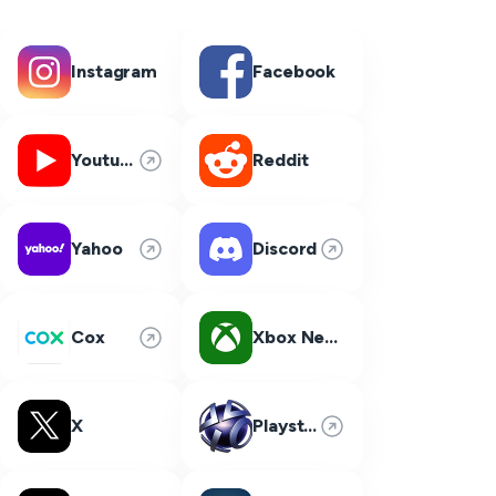
Instagram
Facebook
Youtube
Reddit
Yahoo
Discord
Cox
Xbox Network
X
Playstation Network