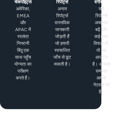
चेकपॉइंट्स
रिपोर्ट्स
वर्गीकरण
अमेरिका,
अनाम
यदि
EMEA
रिपोर्ट्स
रिपोर्ट्स
और
वास्तविक
अचानक
APAC में
जानकारी
बढ़ें और
स्वतंत्र
जोड़ती हैं
कई क्षेत्र
निगरानी
जो हमारी
विफल हों,
बिंदु एक
स्वचालित
तो यह
साथ पहुँच
जाँच से छूट
आउटेज
योग्यता का
सकती है।
है। अन्यथा
परीक्षण
समस्या
करते हैं।
आपके
नेटवर्क पर
है।