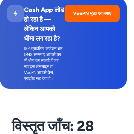
Cash App लोड
VeePN मुफ़्त आज़माएं
हो रहा है —
लेकिन आपको
धीमा लग रहा है?
ISP थ्रॉटलिंग, कंजेशन और
DNS समस्याएं आपको तब
भी धीमा कर सकती हैं जब
साइट्स ऑनलाइन हों।
VeePN आपको तेज़,
प्राइवेट रूट देता है।
विस्तृत जाँच:
28