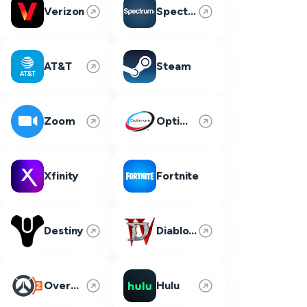
Verizon
Spectrum
AT&T
Steam
Zoom
Optimum
Xfinity
Fortnite
Destiny
Diablo 4
Overwatch 2
Hulu