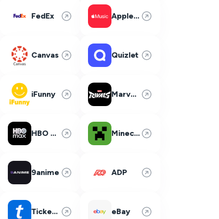
FedEx
Apple Music
Canvas
Quizlet
iFunny
Marvel Rivals
HBO Max
Minecraft
9anime
ADP
Ticketmaster
eBay