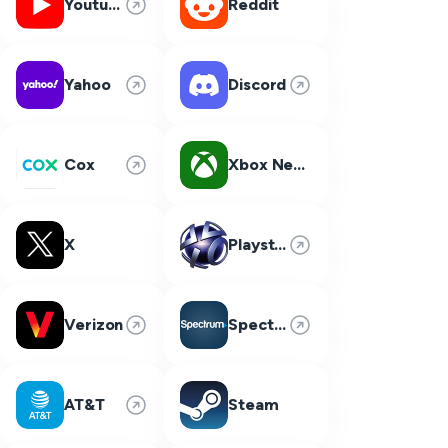
Youtube
Reddit
Yahoo
Discord
Cox
Xbox Network
X
Playstation Network
Verizon
Spectrum
AT&T
Steam