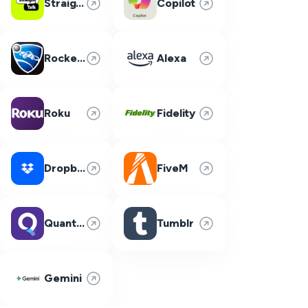
Straight Talk
Copilot
Rocket League
Alexa
Roku
Fidelity
Dropbox
FiveM
Quantum Fiber
Tumblr
Gemini