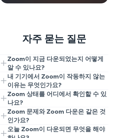
자주 묻는 질문
Zoom이 지금 다운되었는지 어떻게
알 수 있나요?
이 라이브 Zoom 다운 페이지에서 시작해
내 기기에서 Zoom이 작동하지 않는
보세요. 많은 사용자가 동시에 불평하면
이유는 무엇인가요?
Zoom이 지금 작동하지 않을 가능성이 높
항상 세 가지 요소 중 하나 때문입니다. 실
Zoom 상태를 어디에서 확인할 수 있
습니다. 보고가 저조한 경우에는 문제를
제 Zoom 장애, 연결 문제 또는 장치 문제
나요?
귀하의 측에서 찾을 수 있습니다.
일 수 있습니다. 네트워크를 변경하고, 애
이 VeePN의 다운 시간 실시간 추적기를
Zoom 문제와 Zoom 다운은 같은 것
플리케이션을 재시작하고, 다시 로그인해
통해 Zoom 상태를 확인할 수 있습니다.
인가요?
보세요. 다른 사용자들도 Zoom이 작동하
또한 Zoom의 공식 서비스 상태 페이지에
가장 흔한 Zoom 문제에는 느린 로딩, 전
오늘 Zoom이 다운되면 무엇을 해야
지 않는다고 보고하고 있다면, 서비스에
서도 확인할 수 있습니다. 이는 Zoom의
화 끊김 또는 하나의 기능 문제와 나머지
하나요?
문제가 있을 가능성이 높습니다.