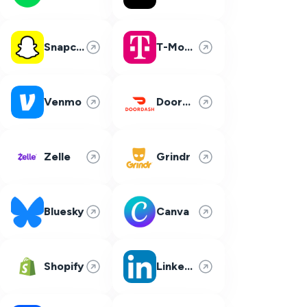
Snapchat
T-Mobile
Venmo
DoorDash
Zelle
Grindr
Bluesky
Canva
Shopify
LinkedIn