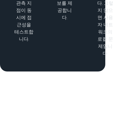
관측 지
보를 제
다. 그렇
점이 동
공합니
지 않으
시에 접
다.
면 사용
근성을
자 네트
테스트합
워크의
니다.
로컬 문
제입니
다.