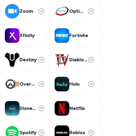
Zoom
Optimum
Xfinity
Fortnite
Destiny
Diablo 4
Overwatch 2
Hulu
Disney Plus
Netflix
Spotify
Roblox