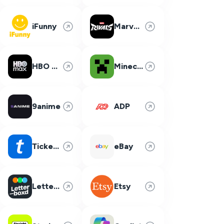
iFunny
Marvel Rivals
HBO Max
Minecraft
9anime
ADP
Ticketmaster
eBay
Letterboxd
Etsy