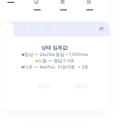
—
답
름
림
—
—
—
전체
북미
남미
유럽
중동
아프리카
아시아 태평양
IPv6
상태 임계값:
정상 — 2xx/3xx 응답 < 1,000 ms
느림 — 응답 1–3초
다운 — 4xx/5xx · 타임아웃 · > 3초
위치
상태
응답