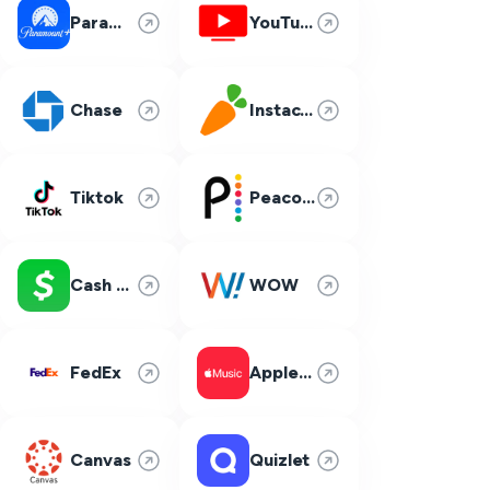
Paramount Plus
YouTube TV
Chase
Instacart
Tiktok
Peacock
Cash App
WOW
FedEx
Apple Music
Canvas
Quizlet