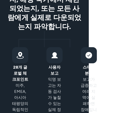
되었는지, 또는 모든 사
람에게 실제로 다운되었
는지 파악합니다.
28개 글
사용자
스마트
로벌 체
보고
분류
크포인트
익명 보
보고가
미주,
고는 자
급증하고
EMEA,
동 검사
여러 지
아시아
가 놓칠
역이 실
태평양의
수 있는
패하면
독립적인
실제 정
장애입니