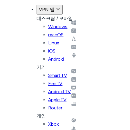
VPN 앱
데스크탑 / 모바일
Windows
macOS
Linux
iOS
Android
기기
Smart TV
Fire TV
Android TV
Apple TV
Router
게임
Xbox