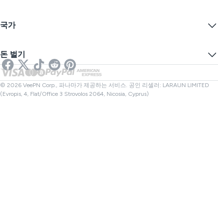
서비스 약관
VPN 서버
온라인 보안
보증 카나리아
내 IP는?
블로그
익명 IP
국가
쿠키 기본 설정
IP 숨기기
게임을 위한 VPN
DNS 누출 테스트
추적 방지
미국 VPN
온라인 SMS
돈 벌기
스트리밍을 위한 VPN
영국 VPN
링크 검사기
넷플릭스 VPN
캐나다 VPN
파일 검사기
제휴사
터키 VPN
© 2026 VeePN Corp., 파나마가 제공하는 서비스. 공인 리셀러: LARAUN LIMITED
(Evropis, 4, Flat/Office 3 Strovolos 2064, Nicosia, Cyprus)