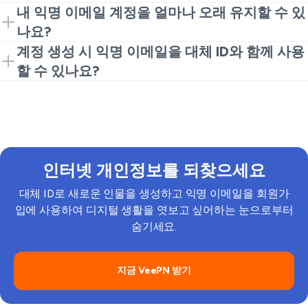
생성하기 위해 익명 이메일을 사용한 경우, 모든 구독 메
는 간단한 단계는 다음과 같습니다:
전혀 제한이 없습니다! 저희의 임시 이메일 포워딩 솔루
내 익명 이메일 계정을 얼마나 오래 유지할 수 있
용하면 데이터 유출, 피싱 공격 및 스팸을 피할 수 있습
시지 및 스팸은 이 익명 주소를 통해 전달되며, 실제 주
션은 스팸을 많이 받아도 실제 받은 편지함을 깨끗하고
나요?
니다.
VeePN 가입.
적합한 VeePN 플랜을 선택하고 계
소는 숨겨진 상태로 유지됩니다.
비공개로 유지할 준비가 되어 있습니다. 또한 다양한 목
필요한 만큼 사용하세요! 필요시 암호화된 이메일 포워
계정 생성 시 익명 이메일을 대체 ID와 함께 사용
정을 생성하세요. 저희 서비스는 VPN, 안티바이
적을 위한 여러 이메일 별칭을 만들고
딩을 위해 생성된 별칭을 자유롭게 사용하세요. 제거하
러스 및 대체 ID와 같은 여러 온라인 개인정보 도
할 수 있나요?
고 싶다면, VeePN 계정을 통해 익명 이메일 주소를 일
구를 다룹니다.
물론입니다! VeePN의 대체 ID는 익명 이메일 기능을 포
시 중지하거나 삭제하세요.
대체 ID 탭 열기.
VeePN 웹 계정에서 찾을 수 있습
함하고 있어 안전하고 개인적인 회원가입을 위한 완전
니다.
한 인물을 생성할 수 있습니다. 신뢰할 수 없는 웹사이트
대체 가상 인물 생성.
이름, 나이, 성별, 국가 및 이
에서 계정을 생성할 때 생성된 이메일 주소, 이름과 성,
메일을 포함한 개인 데이터를 생성하여 비공개 탐
나이, 성별, 국가 및 기타 세부 사항을 사용하세요.
색을 위한 모든 개인 정보를 제공합니다.
인터넷 개인정보를 되찾으세요
익명 이메일을 실제 이메일에 연결.
익명 이메일을
대체 ID로 새로운 인물을 생성하고 익명 이메일을 회원가
개인 주소로 발송해 드리며, 이를 노출하지 않습니
입에 사용하여 디지털 생활을 엿보고 싶어하는 눈으로부터
다.
숨기세요.
임시 이메일 주소 사용.
실제 이메일 주소를 유지
하며 웹사이트 및 온라인 서비스에 가입하세요.
지금 VeePN 받기