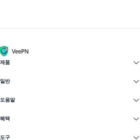
제품
Windows PC VPN
일반
VPN for macOS
Linux VPN
VPN이란?
iOS VPN
도움말
VPN 다운로드
Android VPN
기능
Chrome
지원 센터
가격
혜택
Firefox
문의하기
VPN 무료 체험
Edge
자주 묻는 질문
쿠폰
콘텐츠 스트리밍
무료 VPN
개인정보 보호정책
도구
학생 할인
인터넷 개인정보 보호