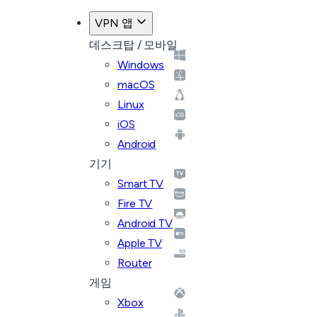
VPN 앱
데스크탑 / 모바일
Windows
macOS
Linux
iOS
Android
기기
Smart TV
Fire TV
Android TV
Apple TV
Router
게임
Xbox