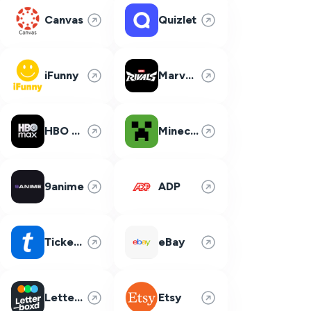
Canvas
Quizlet
iFunny
Marvel Rivals
HBO Max
Minecraft
9anime
ADP
Ticketmaster
eBay
Letterboxd
Etsy