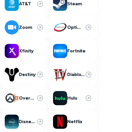
AT&T
Steam
Zoom
Optimum
Xfinity
Fortnite
Destiny
Diablo 4
Overwatch 2
Hulu
Disney Plus
Netflix