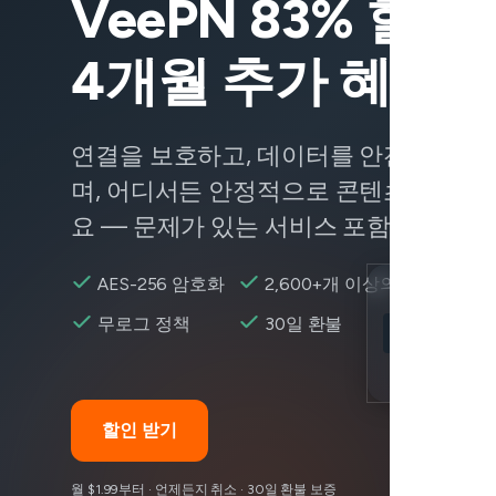
VeePN 83% 할인 
4개월 추가 혜택
연결을 보호하고, 데이터를 안전하게 유
며, 어디서든 안정적으로 콘텐츠에 접근
요 — 문제가 있는 서비스 포함.
AES-256 암호화
2,600+개 이상의 서버
Location
무로그 정책
30일 환불
Peacock 접근
Encryption
할인 받기
월 $1.99부터 · 언제든지 취소 · 30일 환불 보증