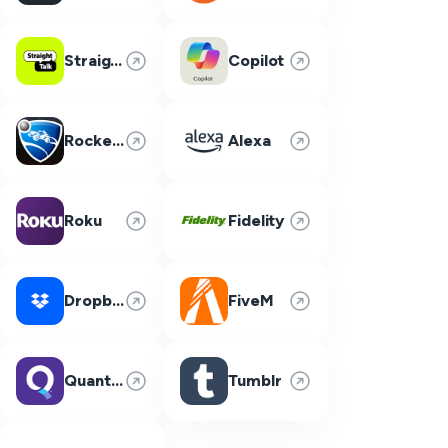
Straight Talk
Copilot
Rocket League
Alexa
Roku
Fidelity
Dropbox
FiveM
Quantum Fiber
Tumblr