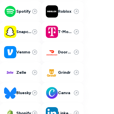
Spotify
Roblox
Snapchat
T-Mobile
Venmo
DoorDash
Zelle
Grindr
Bluesky
Canva
Shopify
LinkedIn