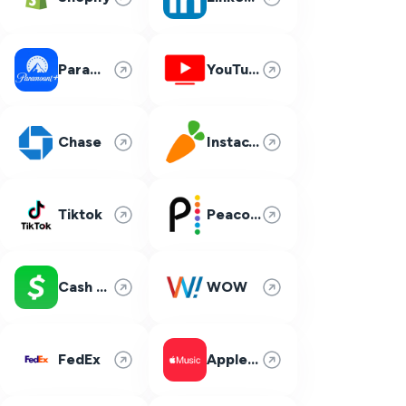
Paramount Plus
YouTube TV
Chase
Instacart
Tiktok
Peacock
Cash App
WOW
FedEx
Apple Music