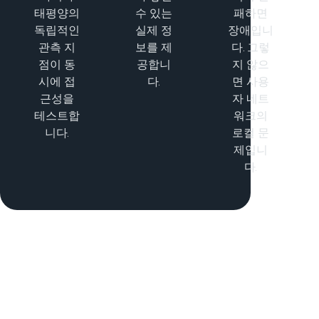
태평양의
수 있는
패하면
독립적인
실제 정
장애입니
관측 지
보를 제
다. 그렇
점이 동
공합니
지 않으
시에 접
다.
면 사용
근성을
자 네트
테스트합
워크의
니다.
로컬 문
제입니
다.