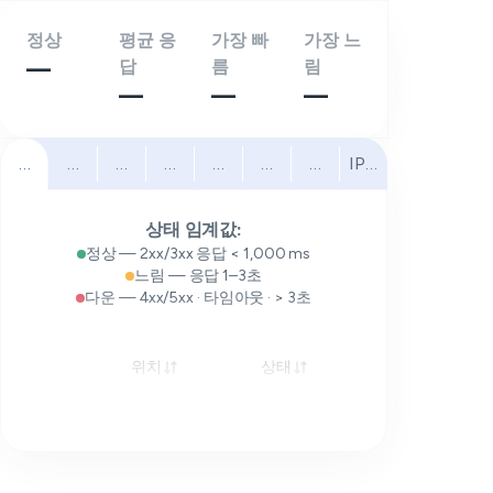
정상
평균 응
가장 빠
가장 느
—
답
름
림
—
—
—
전체
북미
남미
유럽
중동
아프리카
아시아 태평양
IPv6
상태 임계값:
정상 — 2xx/3xx 응답 < 1,000 ms
느림 — 응답 1–3초
다운 — 4xx/5xx · 타임아웃 · > 3초
위치
상태
응답