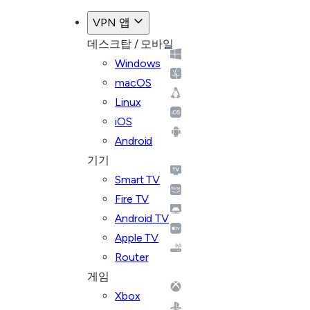
VPN 앱
데스크탑 / 모바일
Windows
macOS
Linux
iOS
Android
기기
Smart TV
Fire TV
Android TV
Apple TV
Router
게임
Xbox