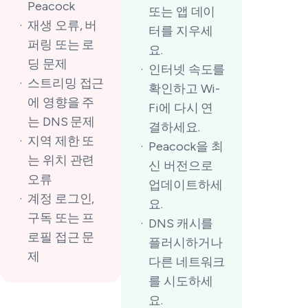
Peacock
또는 앱 데이
재생 오류, 버
터를 지우세
퍼링 또는 로
요.
딩 문제
인터넷 속도를
스트리밍 접근
확인하고 Wi-
에 영향을 주
Fi에 다시 연
는 DNS 문제
결하세요.
지역 제한 또
Peacock을 최
는 위치 관련
신 버전으로
오류
업데이트하세
계정 로그인,
요.
구독 또는 프
DNS 캐시를
로필 접근 문
플러시하거나
제
다른 네트워크
를 시도하세
요.