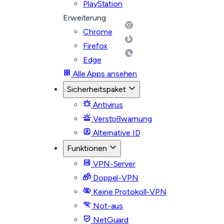
PlayStation
Erweiterung
Chrome
Firefox
Edge
Alle Apps ansehen
Sicherheitspaket
Antivirus
Verstoßwarnung
Alternative ID
Funktionen
VPN-Server
Doppel-VPN
Keine Protokoll-VPN
Not-aus
NetGuard