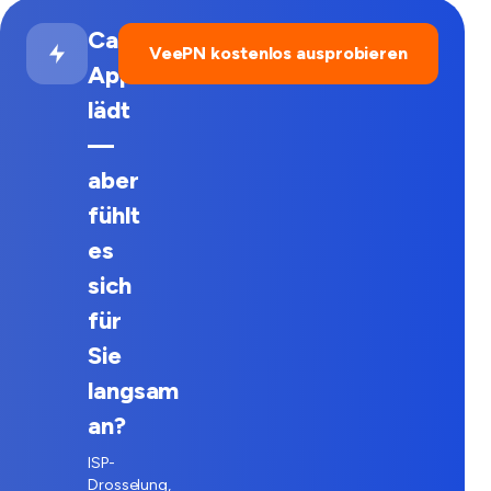
Cash
VeePN kostenlos ausprobieren
App
lädt
—
aber
fühlt
es
sich
für
Sie
langsam
an?
ISP-
Drosselung,