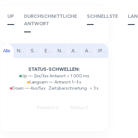
UP
DURCHSCHNITTLICHE
SCHNELLSTE
LAN
—
ANTWORT
—
—
—
Alle
Nordamerika
Südamerika
Europa
Naher Osten
Afrika
Asien-Pazifik
IPv6
STATUS-SCHWELLEN:
Up — 2xx/3xx Antwort < 1 000 ms
Langsam — Antwort 1–3 s
Down — 4xx/5xx · Zeitüberschreitung · > 3 s
Standort
Status
Antwort