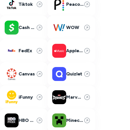
Tiktok
Peacock
Cash App
WOW
FedEx
Apple Music
Canvas
Quizlet
iFunny
Marvel Rivals
HBO Max
Minecraft