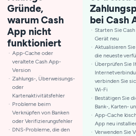
Gründe,
Zahlungs
warum Cash
bei Cash 
App nicht
Starten Sie Cash
Gerät neu
funktioniert
Aktualisieren Si
App-Cache oder
die neueste verf
veraltete Cash App-
Überprüfen Sie I
Version
Internetverbind
Zahlungs-, Überweisungs-
verbinden Sie si
oder
Wi-Fi
Kartenaktivitätsfehler
Bestätigen Sie d
Probleme beim
Bank-, Karten- u
Verknüpfen von Banken
App-Cache lösch
oder Verifizierungsfehler
App neu installie
DNS-Probleme, die den
Verwenden Sie 