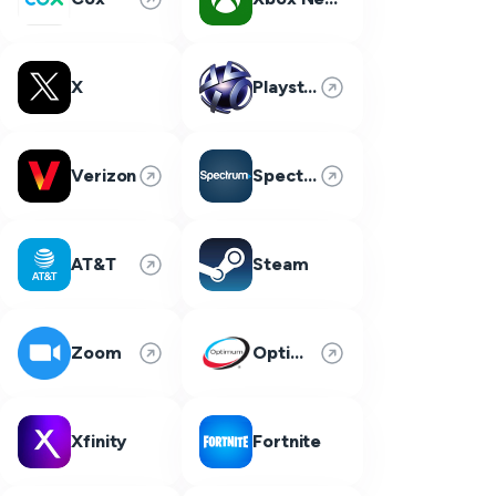
X
Playstation Network
Verizon
Spectrum
AT&T
Steam
Zoom
Optimum
Xfinity
Fortnite