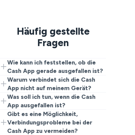
Häufig gestellte
Fragen
Wie kann ich feststellen, ob die
Cash App gerade ausgefallen ist?
Überprüfen Sie die Benutzerberichte.
Warum verbindet sich die Cash
Wenn die Berichte steigen, ist die Frage,
App nicht auf meinem Gerät?
ob die Cash App gerade ausgefallen ist,
Es ist in der Regel entweder ein Ausfall
Was soll ich tun, wenn die Cash
wahrscheinlich, ja. Wenn die Berichte
der Cash App oder eine schlechte
App ausgefallen ist?
niedrig sind, sind es wahrscheinlich die
Internetverbindung oder etwas auf
Wenn die Cash App heute ausgefallen
Gibt es eine Möglichkeit,
Cash App-Probleme heute auf Ihrer
Ihrem Telefon, das dies verhindert. Wenn
ist, müssen Sie meistens warten. Achten
Verbindungsprobleme bei der
Seite.
Sie sich fragen, warum die Cash App
Sie auf Updates und senden Sie keine
Cash App zu vermeiden?
nicht funktioniert oder warum meine
Spams, da dies Duplikate verursachen