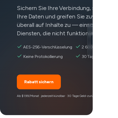
Sichern Sie Ihre Verbindung, schützen 
Ihre Daten und greifen Sie zuverlässig 
überall auf Inhalte zu — einschließlich
Diensten, die nicht funktionieren.
Location
Cash App erre
AES-256-Verschlüsselung
2 600+ Server
Encryption
Keine Protokollierung
30 Tage Rückerstat
Rabatt sichern
Ab $1.99/Monat · jederzeit kündbar · 30 Tage Geld-zurück-Garantie