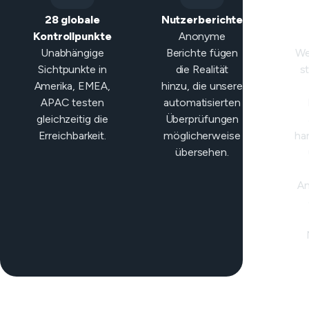
28 globale
Nutzerberichte
I
Kontrollpunkte
Anonyme
Kla
Unabhängige
Berichte fügen
We
Sichtpunkte in
die Realität
s
Amerika, EMEA,
hinzu, die unsere
APAC testen
automatisierten
gleichzeitig die
Überprüfungen
Erreichbarkeit.
möglicherweise
ha
übersehen.
An