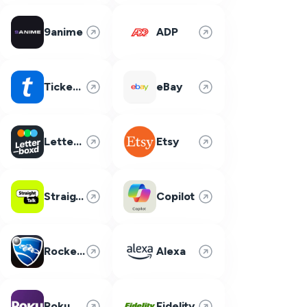
9anime
ADP
Ticketmaster
eBay
Letterboxd
Etsy
Straight Talk
Copilot
Rocket League
Alexa
Roku
Fidelity