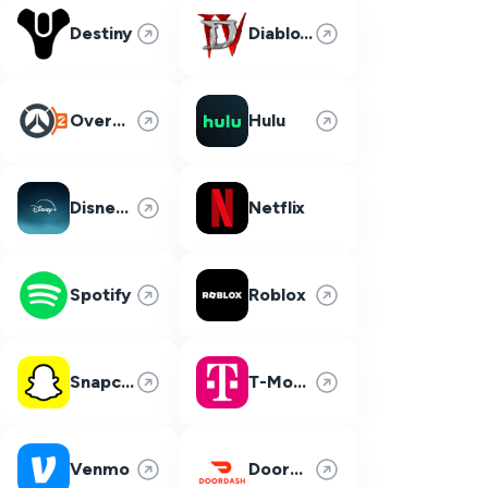
Destiny
Diablo 4
Overwatch 2
Hulu
Disney Plus
Netflix
Spotify
Roblox
Snapchat
T-Mobile
Venmo
DoorDash