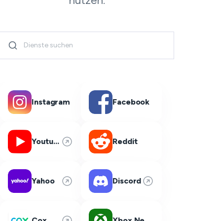
nutzen.
Instagram
Facebook
Youtube
Reddit
Yahoo
Discord
Cox
Xbox Network