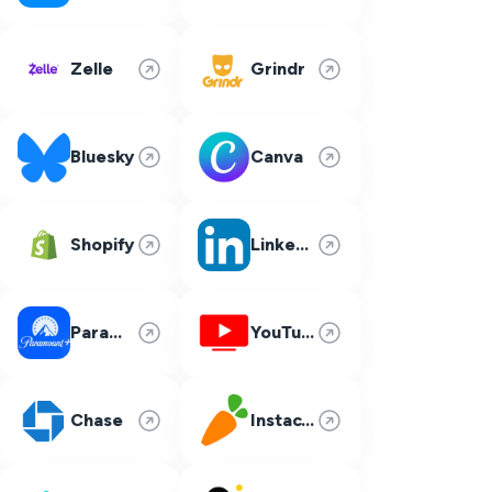
Zelle
Grindr
Bluesky
Canva
Shopify
LinkedIn
Paramount Plus
YouTube TV
Chase
Instacart