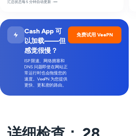
汇总状态每 5 分钟自动更新 ·
—
Cash App 可
免费试用 VeePN
以加载——但
感觉很慢？
ISP 限速、网络拥塞和
DNS 问题即使在网站正
常运行时也会拖慢您的
速度。VeePN 为您提供
更快、更私密的路由。
详细检查：
28