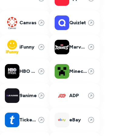
Canvas
Quizlet
iFunny
Marvel Rivals
HBO Max
Minecraft
9anime
ADP
Ticketmaster
eBay