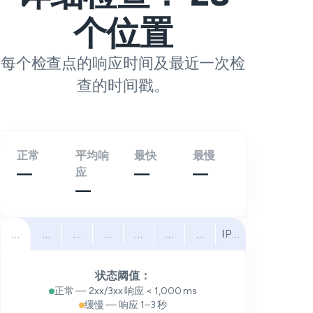
个位置
每个检查点的响应时间及最近一次检
查的时间戳。
正常
平均响
最快
最慢
—
应
—
—
—
全部
北美
南美
欧洲
中东
非洲
亚太
IPv6
状态阈值：
正常 — 2xx/3xx 响应 < 1,000 ms
缓慢 — 响应 1–3 秒