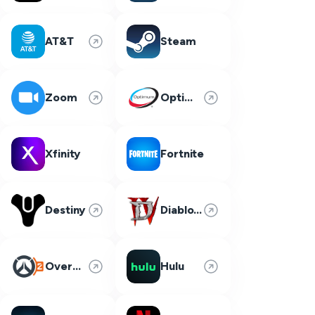
AT&T
Steam
Zoom
Optimum
Xfinity
Fortnite
Destiny
Diablo 4
Overwatch 2
Hulu