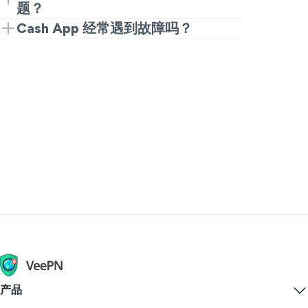
要需要等待。关注更新，不要滥用支付，
题？
用时，更新应用程序，重启手机并更改网
这可能导致重复。还有，“Cash App 正在
您无法阻止 Cash App 问题，但可以将其
Cash App 经常遇到故障吗？
络。
关闭”的传言通常在故障期间出现，但这
降到最低。连接到稳定的 Wi-Fi 或蜂窝数
小故障和功能故障会发生，但大的 Cash
只是暂时的问题。
据，确保应用程序是当前的，并且不使用
App 停机时刻不是每天。不大部分事件较
风险较大的公共 Wi-Fi。当到服务的路径
短，并会在数小时甚至更短内得到修复。
不可靠时，您可以有时使用可靠的 VPN
如 VeePN 来解决随机的连接问题。
产品