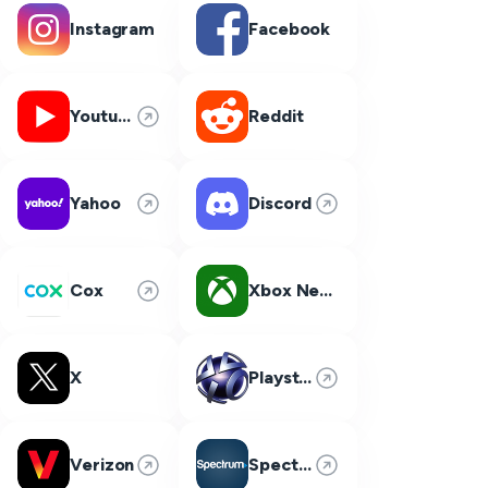
Instagram
Facebook
Youtube
Reddit
Yahoo
Discord
Cox
Xbox Network
X
Playstation Network
Verizon
Spectrum