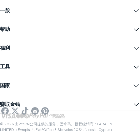
Windows PC VPN
一般
VPN for macOS
Linux VPN
什么是VPN？
iOS VPN
帮助
VPN下载
Android VPN
功能
Chrome
支持中心
定价
福利
Firefox
联系我们
VPN免费试用
Edge
常见问题
优惠券
流播内容
免费VPN
隐私政策
工具
学生优惠
网络隐私
服务条款
VPN服务器
在线安全
备案警告
什么是我的IP？
博客
匿名IP
国家
Cookie偏好设置
隐藏您的IP
VPN用于游戏
DNS泄漏测试
防止追踪
美国VPN
在线短信
赚取金钱
流媒体用VPN
英国VPN
链接检查器
Netflix VPN
加拿大VPN
文件检查器
合作伙伴
土耳其VPN
© 2026 由VeePN公司提供的服务，巴拿马。授权经销商：LARAUN
LIMITED（Evropis, 4, Flat/Office 3 Strovolos 2064, Nicosia, Cyprus）