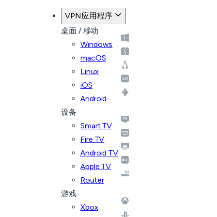
VPN应用程序
桌面 / 移动
Windows
macOS
Linux
iOS
Android
设备
Smart TV
Fire TV
Android TV
Apple TV
Router
游戏
Xbox