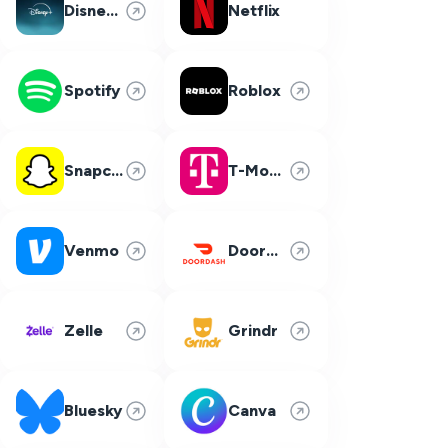
Disney Plus
Netflix
Spotify
Roblox
Snapchat
T-Mobile
Venmo
DoorDash
Zelle
Grindr
Bluesky
Canva