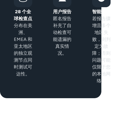
28 个全
用户报告
智能分类
球检查点
匿名报告
若报告骤
分布在美
补充了自
增且多个
洲、
动检查可
地区失
EMEA 和
能遗漏的
败，则判
亚太地区
真实情
定为故
的独立观
况。
障；否则
测节点同
问题可能
时测试可
仅限于您
达性。
的本地网
络。