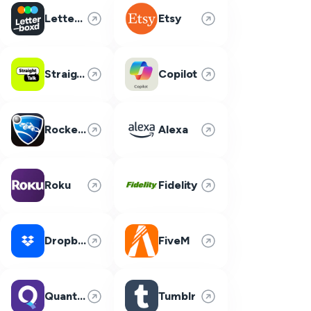
Letterboxd
Etsy
Straight Talk
Copilot
Rocket League
Alexa
Roku
Fidelity
Dropbox
FiveM
Quantum Fiber
Tumblr