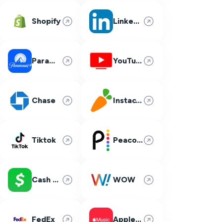
Shopify
LinkedIn
Paramount Plus
YouTube TV
Chase
Instacart
Tiktok
Peacock
Cash App
WOW
FedEx
Apple Music