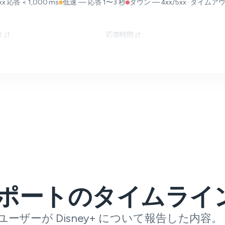
x 応答 < 1,000 ms
低速 — 応答 1〜3 秒
ダウン — 4xx/5xx · タイムアウト
ス
応答時間
ポートのタイムライ
ユーザーが Disney+ について報告した内容。