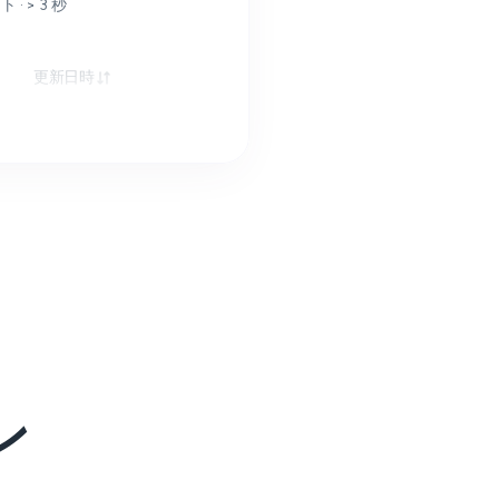
 · > 3 秒
更新日時
ン