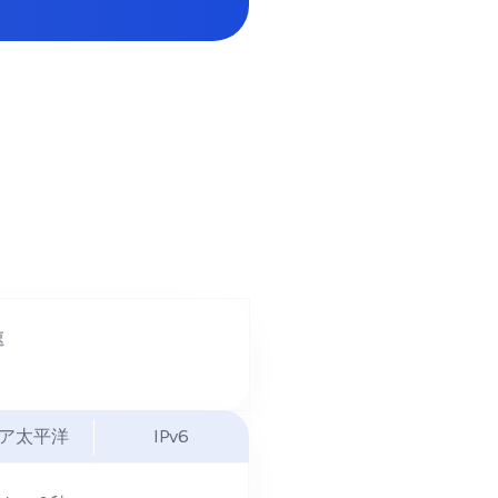
速
ア太平洋
IPv6