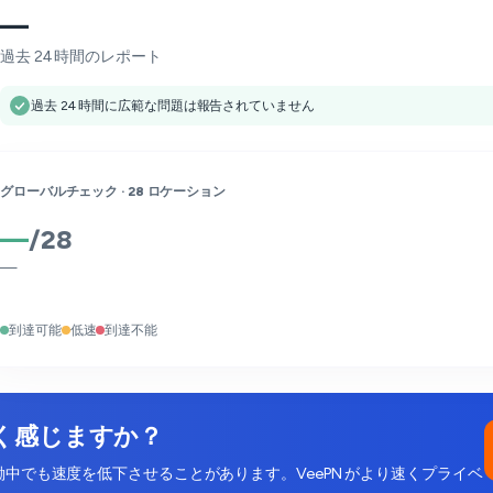
—
過去 24 時間のレポート
過去 24 時間に広範な問題は報告されていません
グローバルチェック ·
28
ロケーション
—
/
28
—
到達可能
低速
到達不能
遅く感じますか？
稼働中でも速度を低下させることがあります。VeePN がより速くプライベ