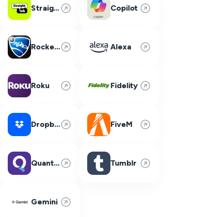
Straight Talk
Copilot
Rocket League
Alexa
Roku
Fidelity
Dropbox
FiveM
Quantum Fiber
Tumblr
Gemini