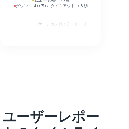
低速 — 応答 1〜3 秒
ダウン — 4xx/5xx · タイムアウト · > 3 秒
ロケーション
ステータス
応答時間
ユーザーレポー