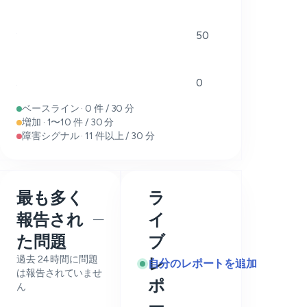
50
0
ベースライン · 0 件 / 30 分
増加 · 1〜10 件 / 30 分
障害シグナル · 11 件以上 / 30 分
最も多く
ラ
報告され
イ
—
た問題
ブ
過去 24 時間に問題
レ
自分のレポートを追加
は報告されていませ
ポ
ん