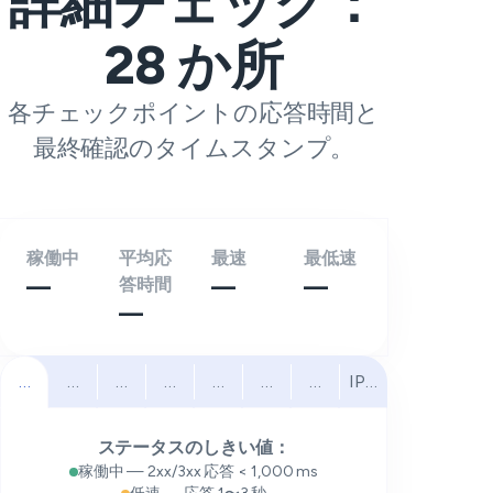
詳細チェック：
28
か所
各チェックポイントの応答時間と
最終確認のタイムスタンプ。
稼働中
平均応
最速
最低速
—
答時間
—
—
—
すべて
北米
南米
ヨーロッパ
中東
アフリカ
アジア太平洋
IPv6
ステータスのしきい値：
稼働中 — 2xx/3xx 応答 < 1,000 ms