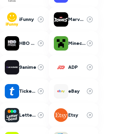
iFunny
Marvel Rivals
HBO Max
Minecraft
9anime
ADP
Ticketmaster
eBay
Letterboxd
Etsy