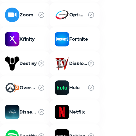
Zoom
Optimum
Xfinity
Fortnite
Destiny
Diablo 4
Overwatch 2
Hulu
Disney Plus
Netflix