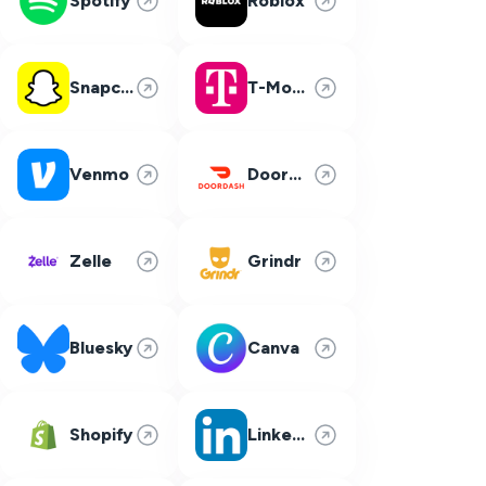
Spotify
Roblox
Snapchat
T-Mobile
Venmo
DoorDash
Zelle
Grindr
Bluesky
Canva
Shopify
LinkedIn