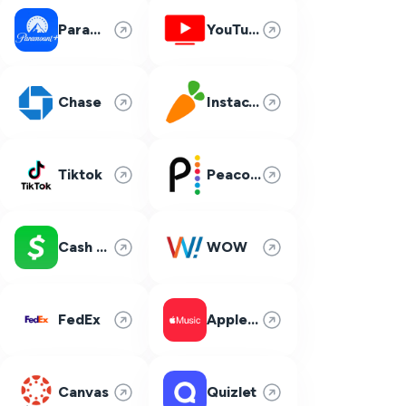
Paramount Plus
YouTube TV
Chase
Instacart
Tiktok
Peacock
Cash App
WOW
FedEx
Apple Music
Canvas
Quizlet