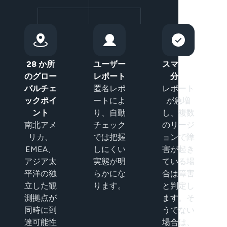
28 か所
ユーザー
スマート
のグロー
レポート
分類
バルチェ
匿名レポ
レポート
ックポイ
ートによ
が急増
ント
り、自動
し、複数
南北アメ
チェック
のリージ
リカ、
では把握
ョンで障
EMEA、
しにくい
害が起き
アジア太
実態が明
ている場
平洋の独
らかにな
合は障害
立した観
ります。
と判定し
測拠点が
ます。そ
同時に到
うでない
達可能性
場合は、