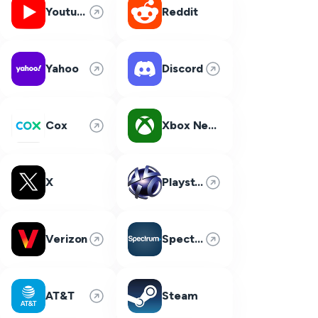
Youtube
Reddit
Yahoo
Discord
Cox
Xbox Network
X
Playstation Network
Verizon
Spectrum
AT&T
Steam