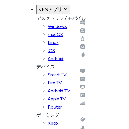
VPNアプリ
デスクトップ / モバイル
Windows
macOS
Linux
iOS
Android
デバイス
Smart TV
Fire TV
Android TV
Apple TV
Router
ゲーミング
Xbox