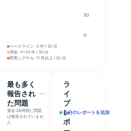
50
0
ベースライン · 0 件 / 30 分
増加 · 1〜10 件 / 30 分
障害シグナル · 11 件以上 / 30 分
最も多く
ラ
報告され
イ
—
た問題
ブ
過去 24 時間に問題
レ
自分のレポートを追加
は報告されていませ
ポ
ん