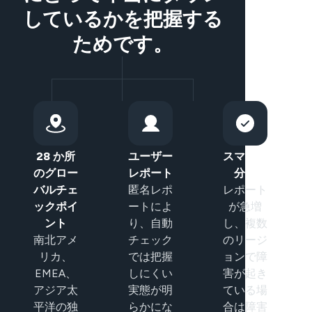
しているかを把握する
ためです。
28 か所
ユーザー
スマート
のグロー
レポート
分類
バルチェ
匿名レポ
レポート
ックポイ
ートによ
が急増
ント
り、自動
し、複数
南北アメ
チェック
のリージ
リカ、
では把握
ョンで障
EMEA、
しにくい
害が起き
アジア太
実態が明
ている場
平洋の独
らかにな
合は障害