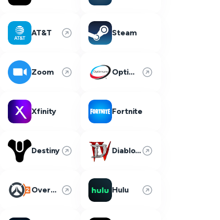
AT&T
Steam
Zoom
Optimum
Xfinity
Fortnite
Destiny
Diablo 4
Overwatch 2
Hulu