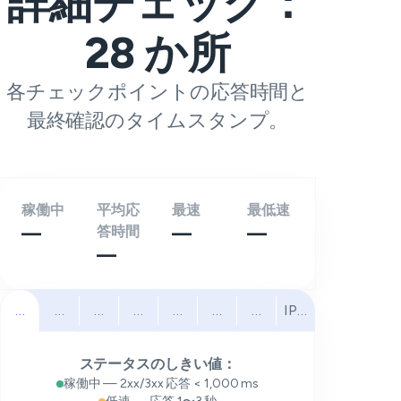
詳細チェック：
28
か所
各チェックポイントの応答時間と
最終確認のタイムスタンプ。
稼働中
平均応
最速
最低速
—
答時間
—
—
—
すべて
北米
南米
ヨーロッパ
中東
アフリカ
アジア太平洋
IPv6
ステータスのしきい値：
稼働中 — 2xx/3xx 応答 < 1,000 ms