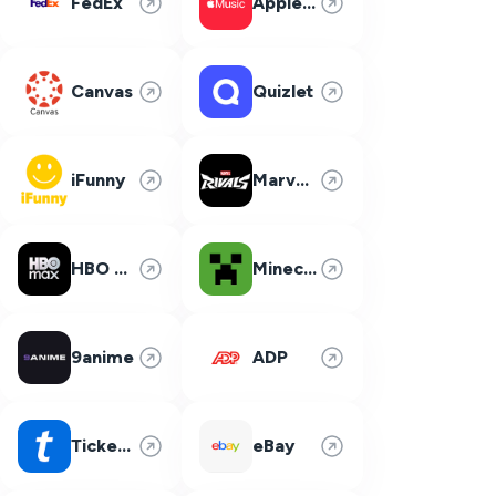
FedEx
Apple Music
Canvas
Quizlet
iFunny
Marvel Rivals
HBO Max
Minecraft
9anime
ADP
Ticketmaster
eBay