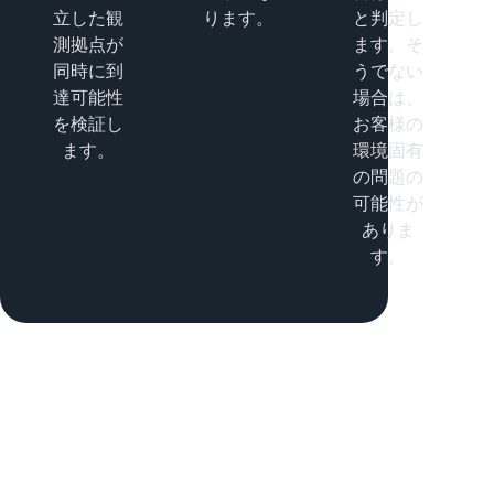
立した観
ります。
と判定し
測拠点が
ます。そ
同時に到
うでない
達可能性
場合は、
を検証し
お客様の
ます。
環境固有
の問題の
可能性が
ありま
す。