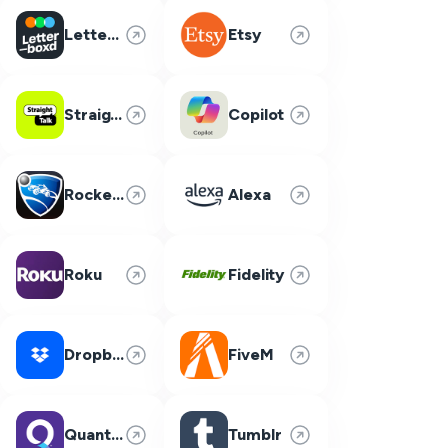
Letterboxd
Etsy
Straight Talk
Copilot
Rocket League
Alexa
Roku
Fidelity
Dropbox
FiveM
Quantum Fiber
Tumblr