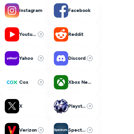
Instagram
Facebook
Youtube
Reddit
Yahoo
Discord
Cox
Xbox Network
X
Playstation Network
Verizon
Spectrum