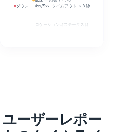
低速 — 応答 1〜3 秒
ダウン — 4xx/5xx · タイムアウト · > 3 秒
ロケーション
ステータス
応答時間
ユーザーレポー