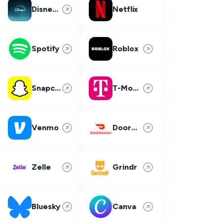
Disney Plus
Netflix
Spotify
Roblox
Snapchat
T-Mobile
Venmo
DoorDash
Zelle
Grindr
Bluesky
Canva