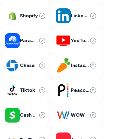
Shopify
LinkedIn
Paramount Plus
YouTube TV
Chase
Instacart
Tiktok
Peacock
Cash App
WOW