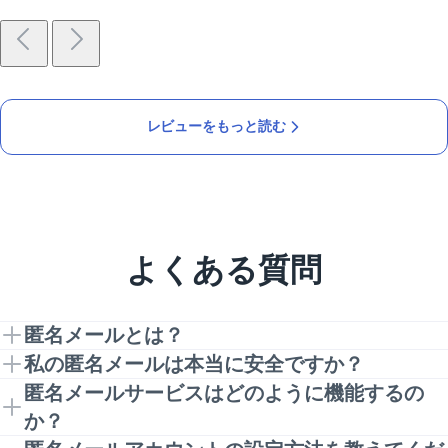
レビューをもっと読む
よくある質問
匿名メールとは？
匿名メールは、さまざまなウェブサイトやサービスに
私の匿名メールは本当に安全ですか？
サインアップする際に、実際のメールアドレスの代わ
もちろんです！私たちのプライベートEメールサービ
匿名メールサービスはどのように機能するの
りに生成されたメールアドレスを使用できる高度なプ
スには、必要なセキュリティ対策がすべて施されてお
か？
ライバシー機能です。匿名メール転送のおかげで、実
り、あなたの本当のEメールアドレスやその他の個人
電子メール・マスキング・サービスは、個人の電子メ