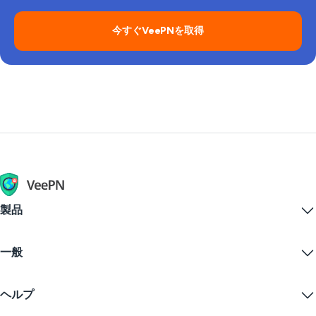
プします。
今すぐVeePNを取得
製品
Windows PC VPN
一般
VPN for macOS
Linux VPN
VPNとは？
iOS VPN
ヘルプ
VPNダウンロード
Android VPN
特徴