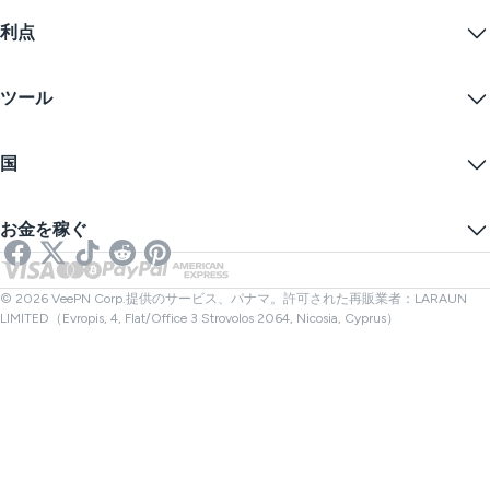
Chrome
サポートセンター
価格
利点
Firefox
お問い合わせ
VPN無料トライアル
Edge
FAQ
クーポン
コンテンツをストリームする
無料VPN
プライバシーポリシー
ツール
学生割引
インターネットプライバシー
利用規約
VPNサーバー
オンラインセキュリティ
ワラントカナリア
私のIPは何ですか？
ブログ
匿名IP
国
クッキープリファレンス
あなたのIPを隠す
ゲーム用VPN
DNSリークテスト
トラッキングを防ぐ
アメリカVPN
オンラインSMS
お金を稼ぐ
ストリーミング用VPN
イギリスVPN
リンクチェッカー
Netflix用VPN
カナダVPN
ファイルチェック
アフィリエイト
トルコVPN
© 2026 VeePN Corp.提供のサービス、パナマ。許可された再販業者：LARAUN
LIMITED（Evropis, 4, Flat/Office 3 Strovolos 2064, Nicosia, Cyprus）