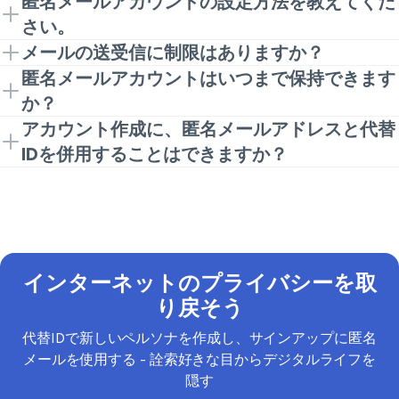
匿名メールアカウントの設定方法を教えてくだ
際のアドレスをオンラインで公開することなく、個人
情報が漏れることはありません。実際、確認されてい
ールアドレスの代わりに使用できるエイリアスを提供
さい。
の受信トレイにメッセージを受け取ることができま
ないウェブサイトや疑わしいウェブサイトで別のメー
します。例えば、あるウェブサイトでアカウントを作
メールの送受信に制限はありますか？
す。
ルアドレスを使用することは、データ漏洩、フィッシ
成するために匿名の電子メールを使ったとします。す
VeePNにサインアップします。
適切なVeePNプ
制限は一切ありません！私たちの一時的なメール転送
匿名メールアカウントはいつまで保持できます
ング攻撃、スパムを避けるのに役立ちます。
べての購読メッセージやスパムはこの匿名アドレスを
ランを選択し、アカウントを作成します。
ソリューションは、実際の受信トレイをクリーンでプ
か？
通して転送され、本当のアドレスは隠されたままにな
VPN、アンチウイルス、代替IDを含む複数のオ
ライベートに保つために、大量のスパムを受信する準
必要なだけ！生成されたエイリアスは暗号化された電
アカウント作成に、匿名メールアドレスと代替
ります。
ンラインプライバシーツールをカバーしていま
備ができています。さらに、目的別に複数の別名メー
子メール転送のために必要であればいつでも自由に使
す。
IDを併用することはできますか？
ルを作成し、「ソーシャル」や「広告」などの適切な
用することができます。何らかの理由で削除する場合
代替IDタブを開いてください。
VeePNウェブア
もちろんです！VeePNのAlternative IDには匿名メール
ラベルを追加することも可能です。
は、ご自由に匿名メールアドレスを一時停止するか、
カウントで見つけることができます。
機能が含まれており、安全でプライベートなサインア
VeePNアカウントから削除してください。
代替ペルソナを生成してください。
名前、年
ップのために完全なペルソナを生成することができま
齢、性別、国、Eメールなど、プライベートブラ
す。完全に信頼できないウェブサイトでアカウントを
ウジングに必要なすべての個人情報を提供しま
作成する場合、生成されたメールアドレス、姓、名、
す。
インターネットのプライバシーを取
年齢、性別、国、その他の詳細を使用してください。
匿名メールを本物にリンク
り戻そう
個人アドレスに匿名メールを送信
代替IDで新しいペルソナを作成し、サインアップに匿名
仮のメールアドレスを使用
メールを使用する - 詮索好きな目からデジタルライフを
実際のメールアドレスを非公開にしたまま、ウ
隠す
ェブサイトやオンラインサービスにサインアッ