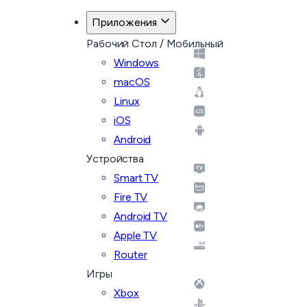
Приложения
Рабочий Стол / Мобильный
Windows
macOS
Linux
iOS
Android
Устройства
Smart TV
Fire TV
Android TV
Apple TV
Router
Игры
Xbox