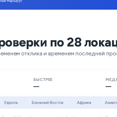
тный маршрут.
роверки по
28
лока
ременем отклика и временем последней про
БЫСТРЕЕ
МЕД
—
—
Европа
Ближний Восток
Африка
Азиат