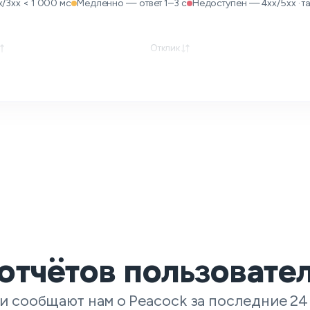
/3xx < 1 000 мс
Медленно — ответ 1–3 с
Недоступен — 4xx/5xx · тай
Отклик
отчётов пользовате
и сообщают нам о Peacock за последние 24 