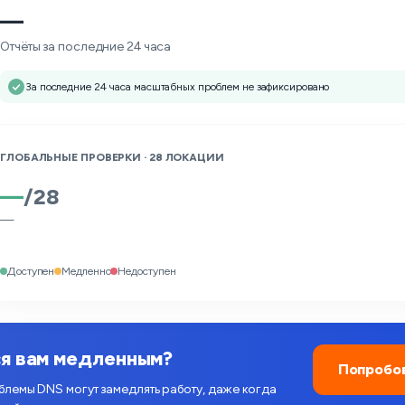
—
Отчёты за последние 24 часа
За последние 24 часа масштабных проблем не зафиксировано
ГЛОБАЛЬНЫЕ ПРОВЕРКИ ·
28
ЛОКАЦИИ
—
/
28
—
Доступен
Медленно
Недоступен
ся вам медленным?
Попробов
лемы DNS могут замедлять работу, даже когда