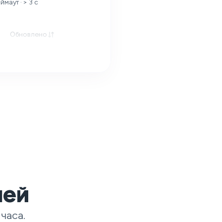
маут · > 3 с
Обновлено
лей
часа.