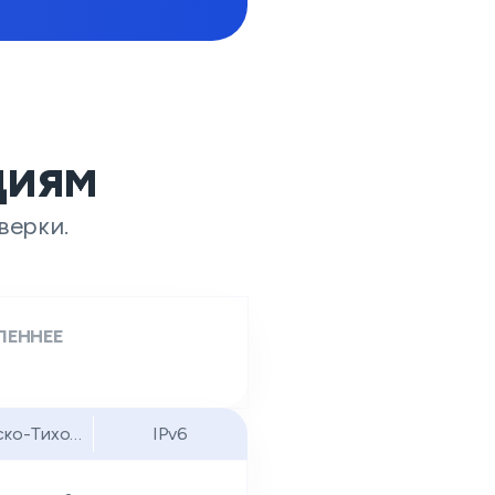
циям
верки.
ЛЕННЕЕ
ско-Тихоокеанский регион
IPv6