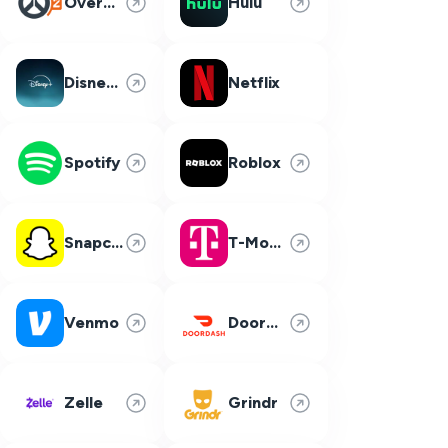
Overwatch 2
Hulu
Disney Plus
Netflix
Spotify
Roblox
Snapchat
T-Mobile
Venmo
DoorDash
Zelle
Grindr