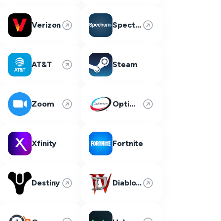
Verizon
Spectrum
AT&T
Steam
Zoom
Optimum
Xfinity
Fortnite
Destiny
Diablo 4