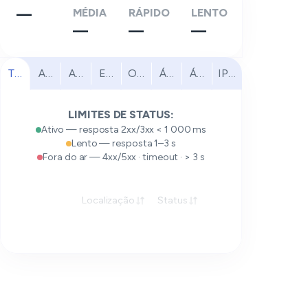
—
MÉDIA
RÁPIDO
LENTO
—
—
—
Todas
América do Norte
América do Sul
Europa
Oriente Médio
África
Ásia-Pacífico
IPv6
LIMITES DE STATUS:
Ativo — resposta 2xx/3xx < 1 000 ms
Lento — resposta 1–3 s
Fora do ar — 4xx/5xx · timeout · > 3 s
Localização
Status
Resposta