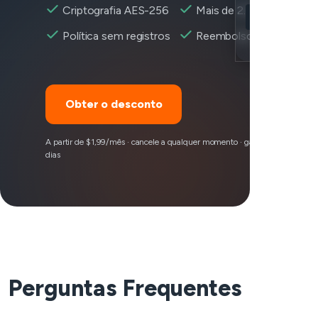
Criptografia AES-256
Mais de 2.600+ servidor
Disney+ acessí
Política sem registros
Reembolso em 30 dias
Encryption
Obter o desconto
A partir de $1,99/mês · cancele a qualquer momento · garantia de reembo
dias
Perguntas Frequentes