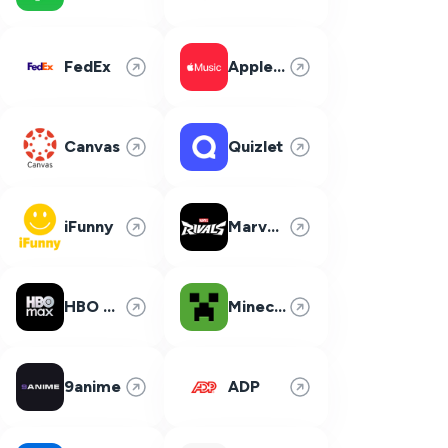
FedEx
Apple Music
Canvas
Quizlet
iFunny
Marvel Rivals
HBO Max
Minecraft
9anime
ADP