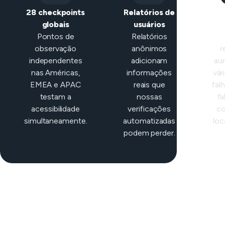
28 checkpoints
Relatórios de
Cla
globais
usuários
in
Pontos de
Relatórios
observação
anônimos
r
independentes
adicionam
au
nas Américas,
informações
vár
EMEA e APAC
reais que
fal
testam a
nossas
fa
acessibilidade
verificações
co
simultaneamente.
automatizadas
loc
podem perder.