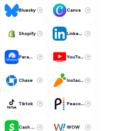
Bluesky
Canva
Shopify
LinkedIn
Paramount Plus
YouTube TV
Chase
Instacart
Tiktok
Peacock
Cash App
WOW