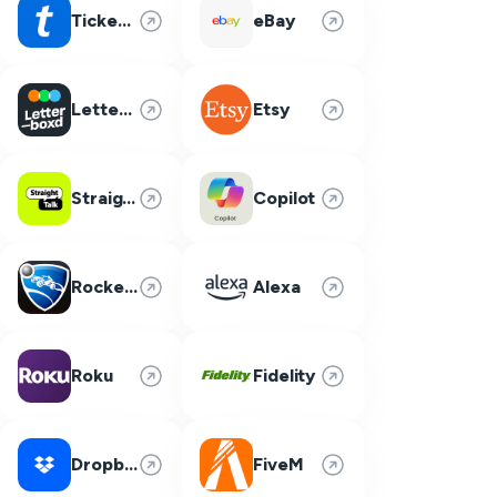
Ticketmaster
eBay
Letterboxd
Etsy
Straight Talk
Copilot
Rocket League
Alexa
Roku
Fidelity
Dropbox
FiveM