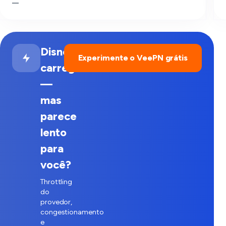
—
Disney+
Experimente o VeePN grátis
carrega
—
mas
parece
lento
para
você?
Throttling
do
provedor,
congestionamento
e