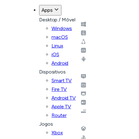
Apps
Desktop / Móvel
Windows
macOS
Linux
iOS
Android
Dispositivos
Smart TV
Fire TV
Android TV
Apple TV
Router
Jogos
Xbox