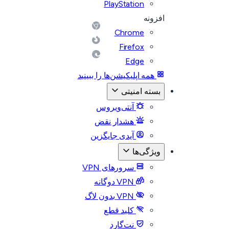
PlayStation
افزونه
Chrome
Firefox
Edge
همه اپلیکیشن‌ها را ببینید
بسته امنیتی
آنتی‌ویروس
هشدار نقض
آیدی جایگزین
ویژگی‌ها
سرورهای VPN
VPN دوگانه
VPN بدون لاگ
کلید قطع
نت‌گارد