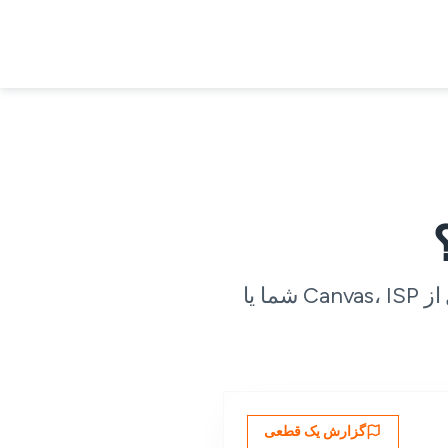
وضعیت زنده در 28 نقطه بازرسی جهانی، همراه با گزارش‌های زنده کاربران — تا بدانید که آیا مشکل از Canvas، ISP شما یا
گزارش یک قطعی