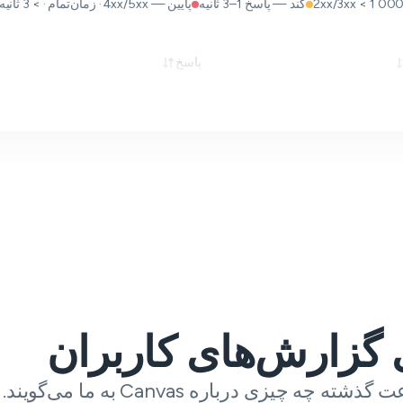
کند — پاسخ 1–3 ثانیه
پایین — 4xx/5xx · زمان‌تمام · > 3 ثانیه
پاسخ
 گزارش‌های کاربران