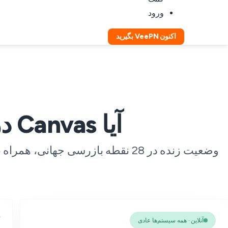
ورود
اکنون VeePN بگیرید
آیا Canvas در حال حاضر پایین است؟
آنلاین · همه سیستم‌ها عادی