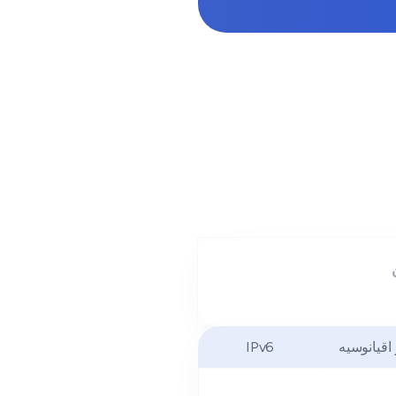
 اقیانوسیه
IPv6