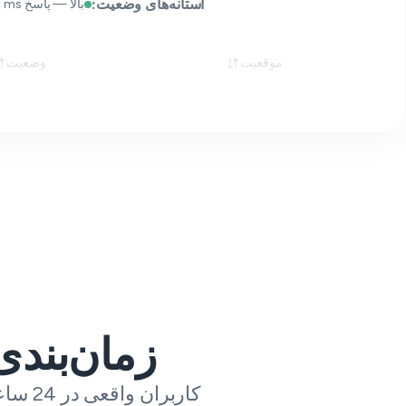
آستانه‌های وضعیت:
بالا — پاسخ 2xx/3xx < 1 000 ms
موقعیت
وضعیت
زمان‌بندی
کاربران واقعی در 24 ساعت گذشته چه چیزی درباره Canvas به ما می‌گویند.