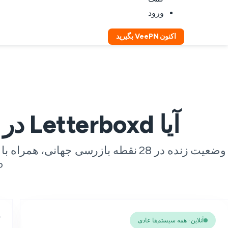
ورود
اکنون VeePN بگیرید
آیا Letterboxd در حال حاضر دچار مشکل است؟
ISP 
آنلاین · همه سیستم‌ها عادی