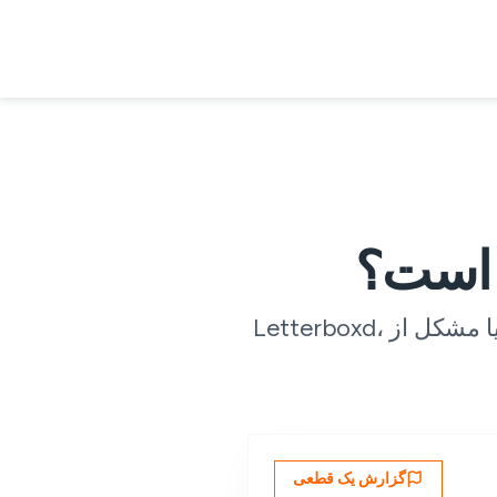
وضعیت زنده در 28 نقطه بازرسی جهانی، همراه با گزارش‌های کاربری در زمان واقعی — تا بدانید که آیا مشکل از Letterboxd،
گزارش یک قطعی