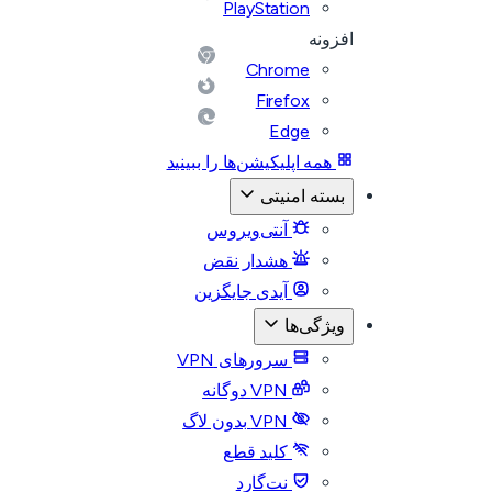
PlayStation
افزونه
Chrome
Firefox
Edge
همه اپلیکیشن‌ها را ببینید
بسته امنیتی
آنتی‌ویروس
هشدار نقض
آیدی جایگزین
ویژگی‌ها
سرورهای VPN
VPN دوگانه
VPN بدون لاگ
کلید قطع
نت‌گارد