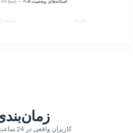
آستانه‌های وضعیت:
بالا — پاسخ 2xx/3xx < 1 000 ms
مکان
وضعیت
زمان‌بند
کاربران واقعی در 24 ساعت گذشته چه چیزی درباره Letterboxd به ما می‌گویند.