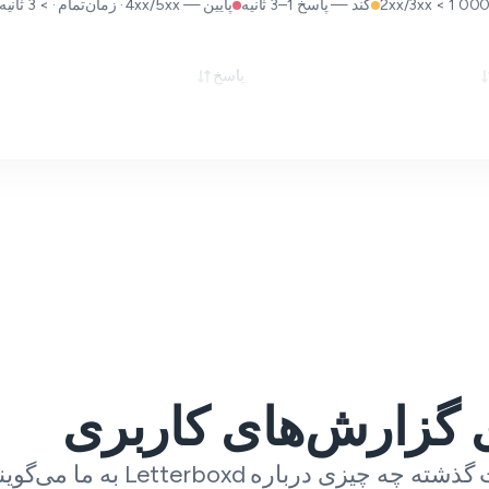
کند — پاسخ 1–3 ثانیه
پایین — 4xx/5xx · زمان‌تمام · > 3 ثانیه
پاسخ
ی گزارش‌های کاربری