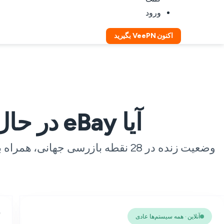
ورود
اکنون VeePN بگیرید
آیا eBay در حال حاضر دچار مشکل است؟
آنلاین · همه سیستم‌ها عادی