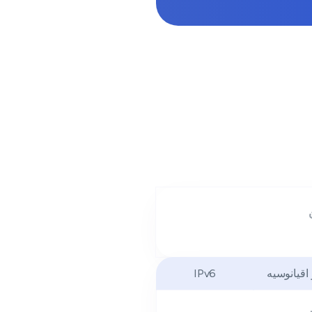
 اقیانوسیه
IPv6