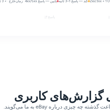
کند — پاسخ 1–3 ثانیه
پایین — پاسخ 4xx/5xx · زمان‌خارج · > 3 ثانیه
پاسخ
ی گزارش‌های کاربری