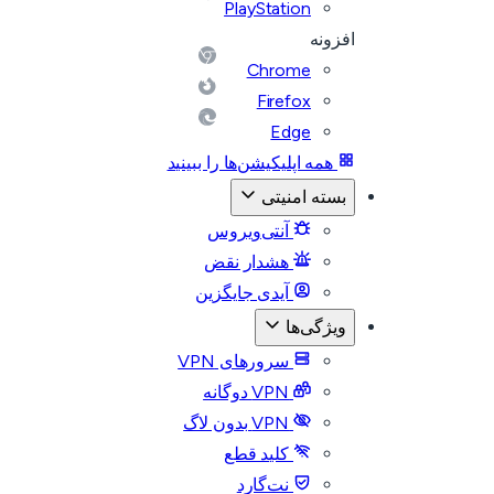
PlayStation
افزونه
Chrome
Firefox
Edge
همه اپلیکیشن‌ها را ببینید
بسته امنیتی
آنتی‌ویروس
هشدار نقض
آیدی جایگزین
ویژگی‌ها
سرورهای VPN
VPN دوگانه
VPN بدون لاگ
کلید قطع
نت‌گارد