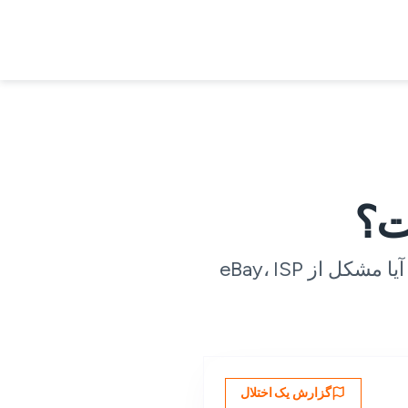
وضعیت زنده در 28 نقطه بازرسی جهانی، همراه با گزارش‌های کاربری در زمان واقعی — تا بدانید که آیا مشکل از eBay، ISP
گزارش یک اختلال