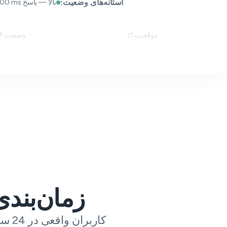
آستانه‌های وضعیت:
بالا — پاسخ 2xx/3xx < 1 000 ms
موقعیت
وضعیت
زمان‌بند
کاربران واقعی در 24 ساعت گذشته چه چیزی درباره eBay به ما می‌گویند.