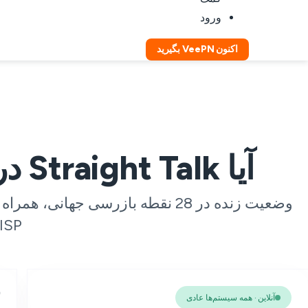
ورود
اکنون VeePN بگیرید
آیا Straight Talk در حال حاضر دچار مشکل است؟
Talk، ISP ش
آنلاین · همه سیستم‌ها عادی