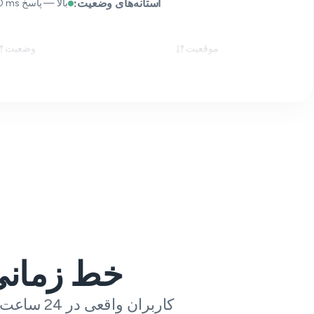
آستانه‌های وضعیت:
بالا — پاسخ 2xx/3xx < 1 000 ms
موقعیت
وضعیت
خط زمانی
کاربران واقعی در 24 ساعت گذشته چه چیزی درباره Straight Talk به ما می‌گویند.