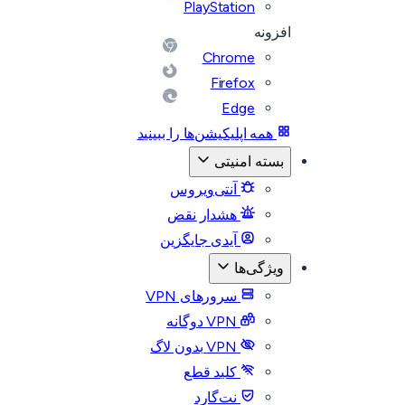
PlayStation
افزونه
Chrome
Firefox
Edge
همه اپلیکیشن‌ها را ببینید
بسته امنیتی
آنتی‌ویروس
هشدار نقض
آیدی جایگزین
ویژگی‌ها
سرورهای VPN
VPN دوگانه
VPN بدون لاگ
کلید قطع
نت‌گارد