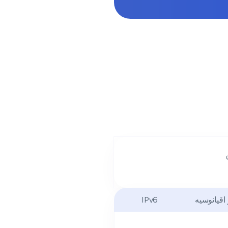
 اقیانوسیه
IPv6