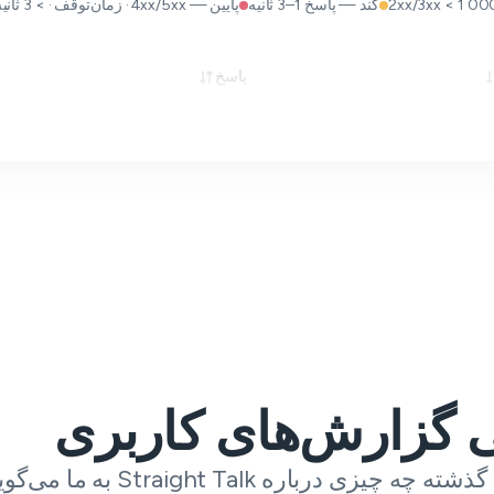
کند — پاسخ 1–3 ثانیه
پایین — 4xx/5xx · زمان‌توقف · > 3 ثانیه
پاسخ
 گزارش‌های کاربری