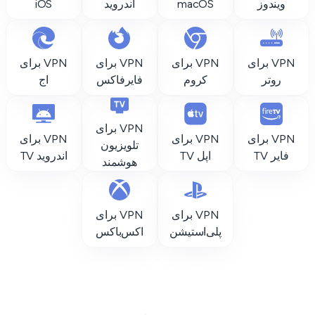
ویندوز
macOS
اندروید
iOS
VPN برای
VPN برای
VPN برای
VPN برای
روتر
کروم
فایرفاکس
اج
VPN برای
VPN برای
VPN برای
VPN برای
تلویزیون
فایر TV
اپل TV
اندروید TV
هوشمند
VPN برای
VPN برای
پلی‌استیشن
اکس‌باکس