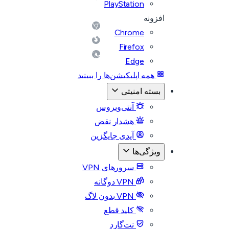
PlayStation
افزونه
Chrome
Firefox
Edge
همه اپلیکیشن‌ها را ببینید
بسته امنیتی
آنتی‌ویروس
هشدار نقض
آیدی جایگزین
ویژگی‌ها
سرورهای VPN
VPN دوگانه
VPN بدون لاگ
کلید قطع
نت‌گارد