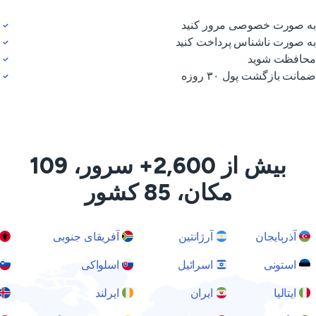
 صورت خصوصی مرور کنید
 صورت ناشناس پرداخت کنید
افظت شوید
انت بازگشت پول ۳۰ روزه
بیش از 2,600+ سرور، 109
مکان، 85 کشور
آذربایجان
آرژانتین
آفریقای جنوبی
آل
استونی
اسرائیل
اسلواکی
اس
ایتالیا
ایران
ایرلند
ای