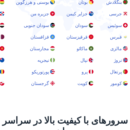
بنگلادش
بوتان
بوسنی و هرزگوین
بو
جرسی
جزایر کیمن
جزیره من
جم
سوئیس
سودان
سودان جنوبی
س
قبرس
قرقیزستان
قزاقستان
ق
مالزی
ماکائو
مجارستان
م
نروژ
نپال
نیجریه
نی
پرتغال
پرو
پورتوریکو
چا
کومور
کویت
گرجستان
گر
رورهای با کیفیت بالا در سراسر