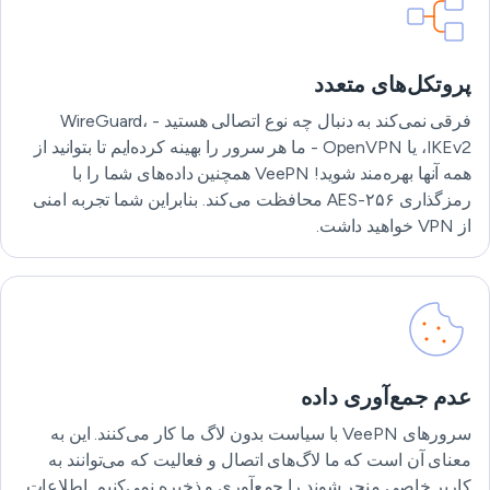
پروتکل‌های متعدد
فرقی نمی‌کند به دنبال چه نوع اتصالی هستید - WireGuard،
IKEv2، یا OpenVPN - ما هر سرور را بهینه کرده‌ایم تا بتوانید از
همه آنها بهره‌مند شوید! VeePN همچنین داده‌های شما را با
رمزگذاری ۲۵۶-AES محافظت می‌کند. بنابراین شما تجربه امنی
از VPN خواهید داشت.
عدم جمع‌آوری داده
سرورهای VeePN با سیاست بدون لاگ ما کار می‌کنند. این به
معنای آن است که ما لاگ‌های اتصال و فعالیت که می‌توانند به
کاربر خاصی منجر شوند را جمع‌آوری و ذخیره نمی‌کنیم. اطلاعات