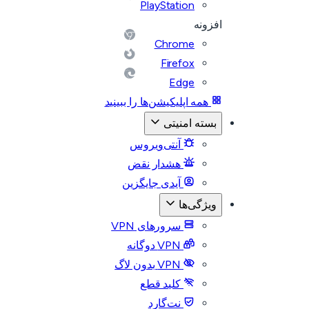
PlayStation
افزونه
Chrome
Firefox
Edge
همه اپلیکیشن‌ها را ببینید
بسته امنیتی
آنتی‌ویروس
هشدار نقض
آیدی جایگزین
ویژگی‌ها
سرورهای VPN
VPN دوگانه
VPN بدون لاگ
کلید قطع
نت‌گارد