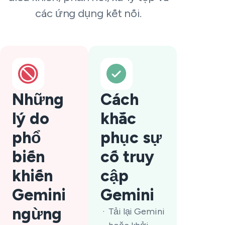
các ứng dụng kết nối.
Những
Cách
lý do
khắc
phổ
phục sự
biến
cố truy
khiến
cập
Gemini
Gemini
ngừng
Tải lại Gemini