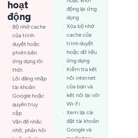
hoặc khởi
hoạt
động lại ứng
động
dụng
Xóa bộ nhớ
Bộ nhớ cache
cache của
của trình
trình duyệt
duyệt hoặc
hoặc dữ liệu
phiên bản
ứng dụng
ứng dụng lỗi
Kiểm tra kết
thời
nối internet
Lỗi đăng nhập
của bạn và
tài khoản
kết nối lại với
Google hoặc
Wi-Fi
quyền truy
Xem lại cài
cập
đặt tài khoản
Vấn đề nhắc
Google và
nhở, phản hồi