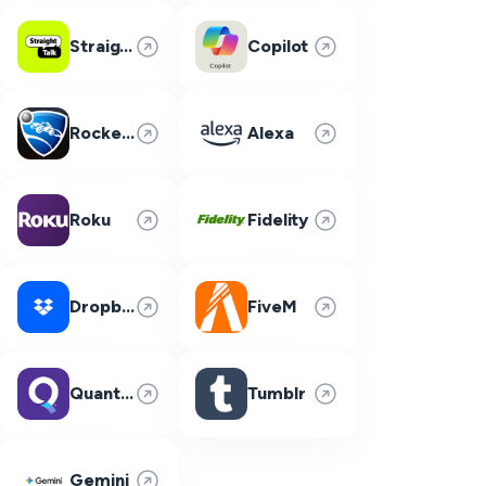
Straight Talk
Copilot
Rocket League
Alexa
Roku
Fidelity
Dropbox
FiveM
Quantum Fiber
Tumblr
Gemini