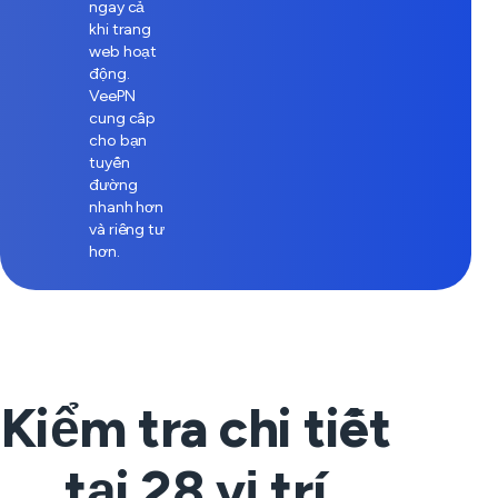
ngay cả
khi trang
web hoạt
động.
VeePN
cung cấp
cho bạn
tuyến
đường
nhanh hơn
và riêng tư
hơn.
Kiểm tra chi tiết
tại
28
vị trí