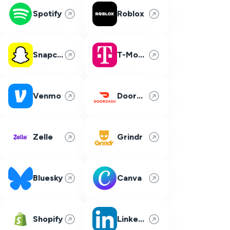
Spotify
Roblox
Snapchat
T-Mobile
Venmo
DoorDash
Zelle
Grindr
Bluesky
Canva
Shopify
LinkedIn