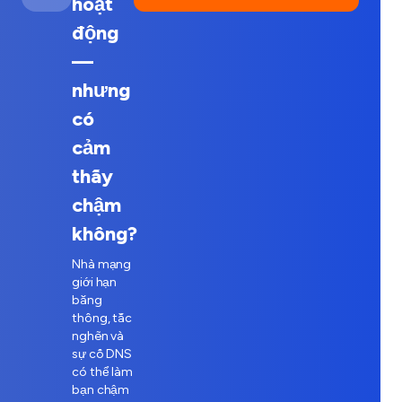
hoạt
động
—
nhưng
có
cảm
thấy
chậm
không?
Nhà mạng
giới hạn
băng
thông, tắc
nghẽn và
sự cố DNS
có thể làm
bạn chậm