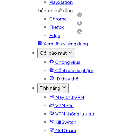
PlayStation
Tiện ích mở rộng
Chrome
Firefox
Edge
Xem tất cả ứng dụng
Gói bảo mật
Chống virus
Cảnh báo vi phạm
ID thay thế
Tính năng
Máy chủ VPN
VPN kép
VPN không lưu trữ
Kill Switch
NetGuard