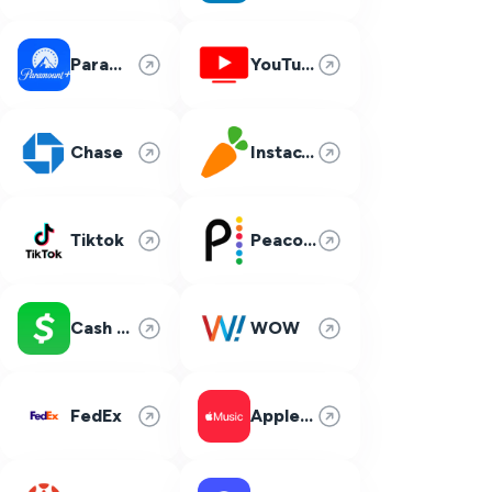
Paramount Plus
YouTube TV
Chase
Instacart
Tiktok
Peacock
Cash App
WOW
FedEx
Apple Music