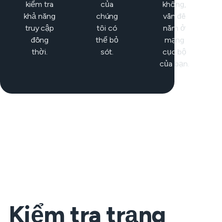
kiểm tra
của
không,
khả năng
chúng
vấn đề
truy cập
tôi có
nằm ở
đồng
thể bỏ
mạng
thời.
sót.
cục bộ
của bạn.
Kiểm tra trạng