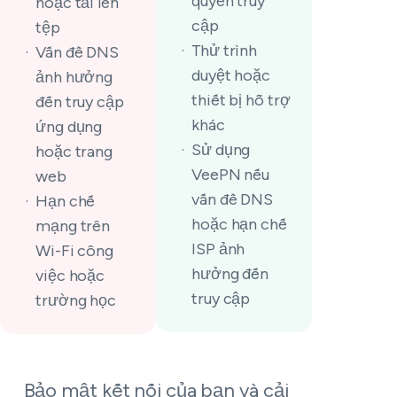
quyền truy
hoặc tải lên
cập
tệp
Thử trình
Vấn đề DNS
duyệt hoặc
ảnh hưởng
thiết bị hỗ trợ
đến truy cập
khác
ứng dụng
Sử dụng
hoặc trang
VeePN nếu
web
vấn đề DNS
Hạn chế
hoặc hạn chế
mạng trên
ISP ảnh
Wi-Fi công
hưởng đến
việc hoặc
truy cập
trường học
Bảo mật kết nối của bạn và cải