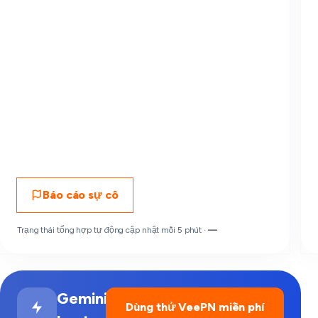
Báo cáo sự cố
Trạng thái tổng hợp tự động cập nhật mỗi 5 phút ·
—
Gemini
Dùng thử VeePN miễn phí