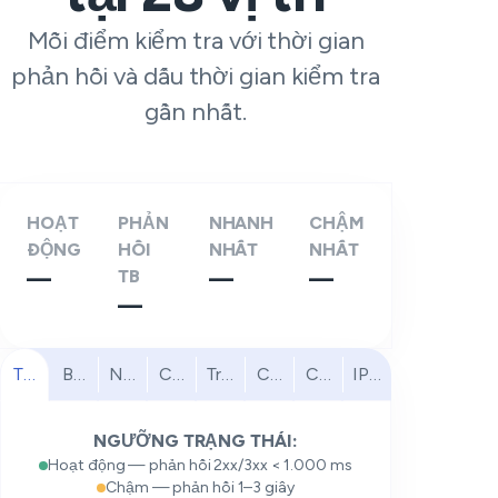
Mỗi điểm kiểm tra với thời gian
phản hồi và dấu thời gian kiểm tra
gần nhất.
HOẠT
PHẢN
NHANH
CHẬM
ĐỘNG
HỒI
NHẤT
NHẤT
—
TB
—
—
—
Tất cả
Bắc Mỹ
Nam Mỹ
Châu Âu
Trung Đông
Châu Phi
Châu Á - Thái Bình Dươ
IPv6
NGƯỠNG TRẠNG THÁI:
Hoạt động — phản hồi 2xx/3xx < 1.000 ms
Chậm — phản hồi 1–3 giây