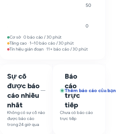
50
0
Cơ sở · 0 báo cáo / 30 phút
Tăng cao · 1–10 báo cáo / 30 phút
Tín hiệu gián đoạn · 11+ báo cáo / 30 phút
Sự cố
Báo
được báo
cáo
Thêm báo cáo của bạn
—
cáo nhiều
trực
nhất
tiếp
Không có sự cố nào
Chưa có báo cáo
được báo cáo
trực tiếp
trong 24 giờ qua