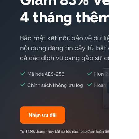
4 tháng thêm
Bảo mật kết nối, bảo vệ dữ liệu và truy
nội dung đáng tin cậy từ bất cứ đâu —
cả các dịch vụ đang gặp sự cố.
Mã hóa AES-256
Hơn 2.600+ máy ch
Location
Chính sách không lưu log
Hoàn tiền trong 30 
Gemini có thể 
Encryption
Nhận ưu đãi
Từ $1,99/tháng · hủy bất cứ lúc nào · bảo đảm hoàn tiền 30 ngày