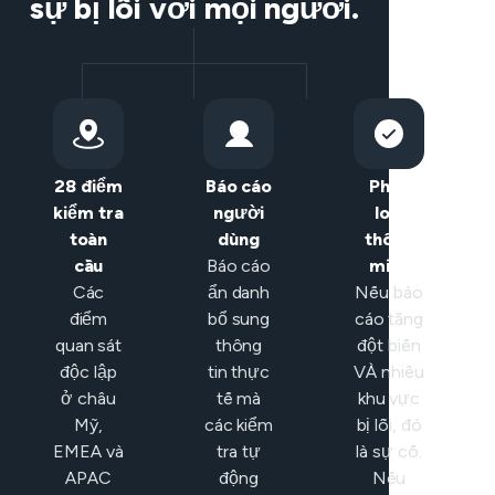
sự bị lỗi với mọi người.
28 điểm
Báo cáo
Phân
kiểm tra
người
loại
toàn
dùng
thông
cầu
Báo cáo
minh
Các
ẩn danh
Nếu báo
điểm
bổ sung
cáo tăng
quan sát
thông
đột biến
độc lập
tin thực
VÀ nhiều
ở châu
tế mà
khu vực
Mỹ,
các kiểm
bị lỗi, đó
EMEA và
tra tự
là sự cố.
APAC
động
Nếu