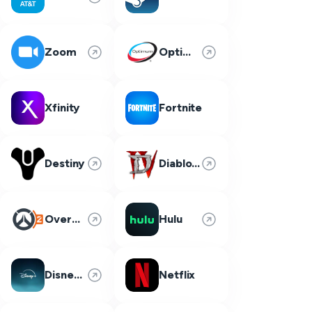
Zoom
Optimum
Xfinity
Fortnite
Destiny
Diablo 4
Overwatch 2
Hulu
Disney Plus
Netflix