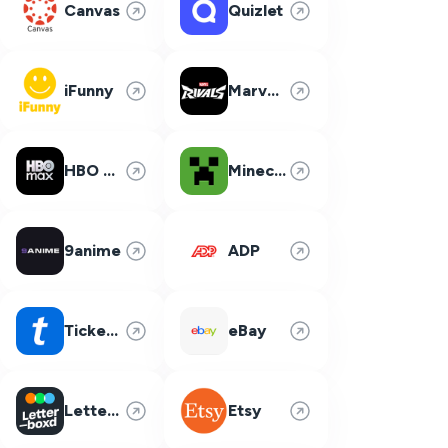
Canvas
Quizlet
iFunny
Marvel Rivals
HBO Max
Minecraft
9anime
ADP
Ticketmaster
eBay
Letterboxd
Etsy