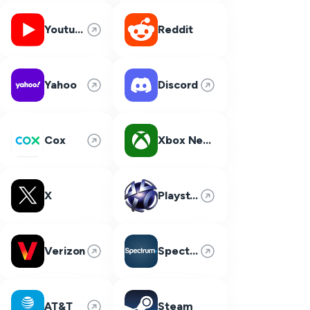
Youtube
Reddit
Yahoo
Discord
Cox
Xbox Network
X
Playstation Network
Verizon
Spectrum
AT&T
Steam