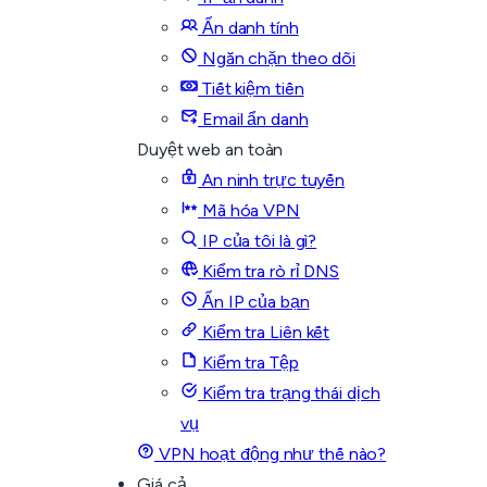
Ẩn danh tính
Ngăn chặn theo dõi
Tiết kiệm tiền
Email ẩn danh
Duyệt web an toàn
An ninh trực tuyến
Mã hóa VPN
IP của tôi là gì?
Kiểm tra rò rỉ DNS
Ẩn IP của bạn
Kiểm tra Liên kết
Kiểm tra Tệp
Kiểm tra trạng thái dịch
vụ
VPN hoạt động như thế nào?
Giá cả