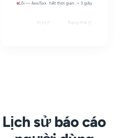
Lỗi — 4xx/5xx · hết thời gian · > 3 giây
Vị trí
Trạng thái
Phản hồi
Lịch sử báo cáo