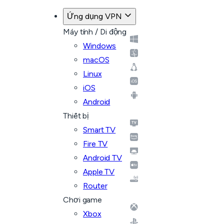
Ứng dụng VPN
Máy tính / Di động
Windows
macOS
Linux
iOS
Android
Thiết bị
Smart TV
Fire TV
Android TV
Apple TV
Router
Chơi game
Xbox