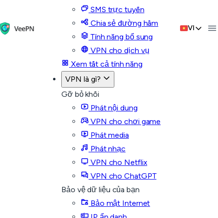
SMS trực tuyến
Chia sẻ đường hầm
VI
Tính năng bổ sung
VPN cho dịch vụ
Xem tất cả tính năng
VPN là gì?
Gỡ bỏ khối
Phát nội dung
VPN cho chơi game
Phát media
Phát nhạc
VPN cho Netflix
VPN cho ChatGPT
Bảo vệ dữ liệu của bạn
Bảo mật Internet
IP ẩn danh