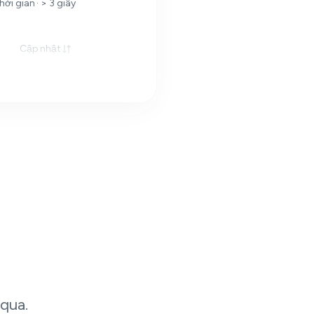
hời gian · > 3 giây
Cập nhật
qua.