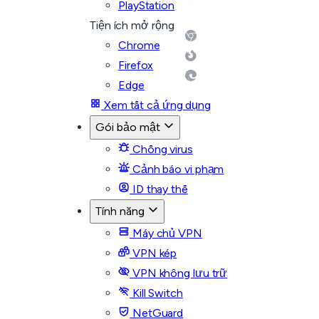
PlayStation
Tiện ích mở rộng
Chrome
Firefox
Edge
Xem tất cả ứng dụng
Gói bảo mật
Chống virus
Cảnh báo vi phạm
ID thay thế
Tính năng
Máy chủ VPN
VPN kép
VPN không lưu trữ
Kill Switch
NetGuard