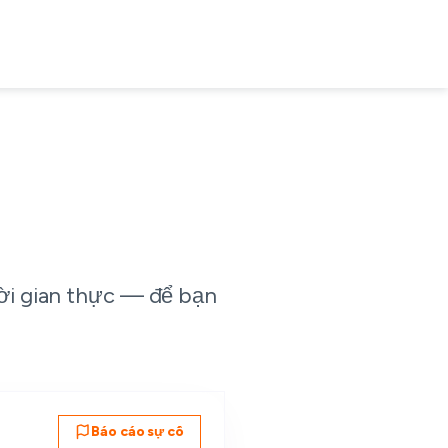
hời gian thực — để bạn
Báo cáo sự cố