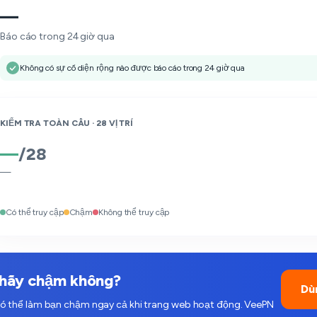
—
Báo cáo trong 24 giờ qua
Không có sự cố diện rộng nào được báo cáo trong 24 giờ qua
KIỂM TRA TOÀN CẦU ·
28
VỊ TRÍ
—
/
28
—
Có thể truy cập
Chậm
Không thể truy cập
thấy chậm không?
Dù
ó thể làm bạn chậm ngay cả khi trang web hoạt động. VeePN