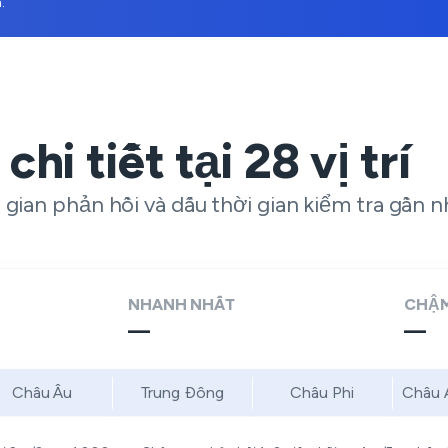
.
chi tiết tại
28
vị trí
 gian phản hồi và dấu thời gian kiểm tra gần n
NHANH NHẤT
CHẬM
—
—
Châu Âu
Trung Đông
Châu Phi
Châu 