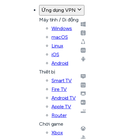
Ứng dụng VPN
Máy tính / Di động
Windows
macOS
Linux
iOS
Android
Thiết bị
Smart TV
Fire TV
Android TV
Apple TV
Router
Chơi game
Xbox