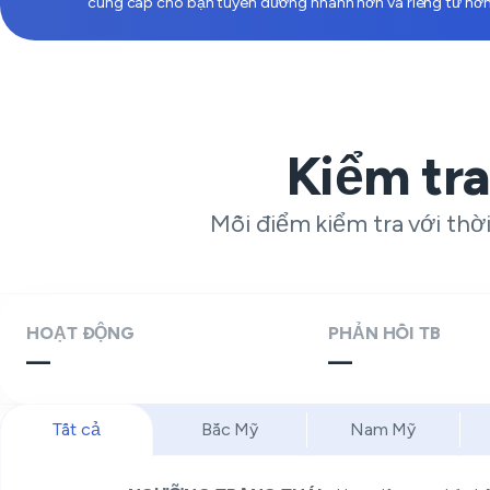
cung cấp cho bạn tuyến đường nhanh hơn và riêng tư hơn
Kiểm tra 
Mỗi điểm kiểm tra với thời
HOẠT ĐỘNG
PHẢN HỒI TB
—
—
Tất cả
Bắc Mỹ
Nam Mỹ