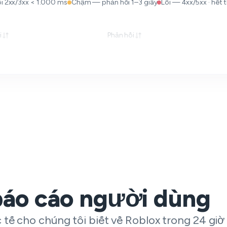
 2xx/3xx < 1.000 ms
Chậm — phản hồi 1–3 giây
Lỗi — 4xx/5xx · hết t
i
Phản hồi
báo cáo người dùng
tế cho chúng tôi biết về Roblox trong 24 giờ 