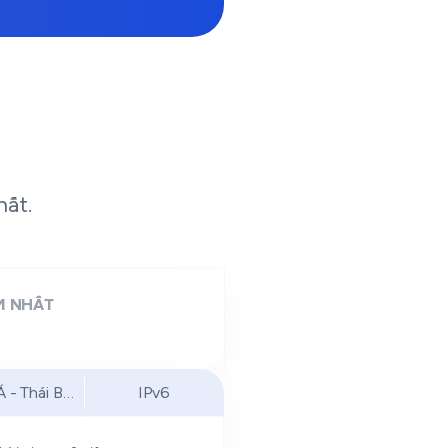
hất.
 NHẤT
Á - Thái Bình Dương
IPv6