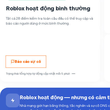
Roblox hoạt động bình thường
Tất cả 28 điểm kiểm tra toàn cầu đều có thể truy cập và
báo cáo người dùng ở mức bình thường.
Báo cáo sự cố
Trạng thái tổng hợp tự động cập nhật mỗi 5 phút ·
—
Roblox hoạt động — nhưng có cảm 
Nhà mạng giới hạn băng thông, tắc nghẽn và sự cố DNS c