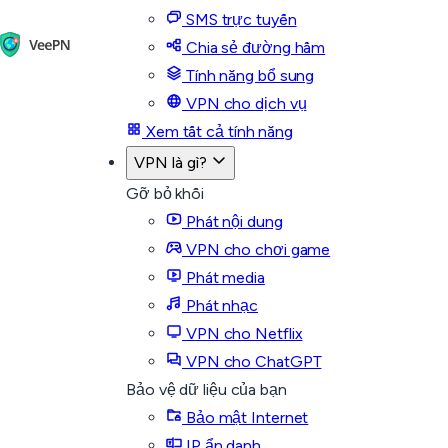
SMS trực tuyến
Chia sẻ đường hầm
Tính năng bổ sung
VPN cho dịch vụ
Xem tất cả tính năng
VPN là gì?
Gỡ bỏ khối
Phát nội dung
VPN cho chơi game
Phát media
Phát nhạc
VPN cho Netflix
VPN cho ChatGPT
Bảo vệ dữ liệu của bạn
Bảo mật Internet
IP ẩn danh