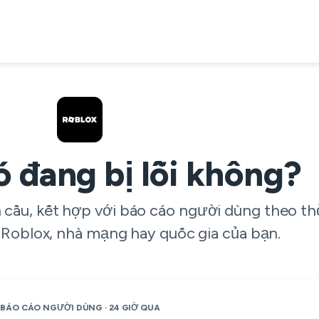
ó đang bị lỗi không?
àn cầu, kết hợp với báo cáo người dùng theo t
 Roblox, nhà mạng hay quốc gia của bạn.
BÁO CÁO NGƯỜI DÙNG · 24 GIỜ QUA