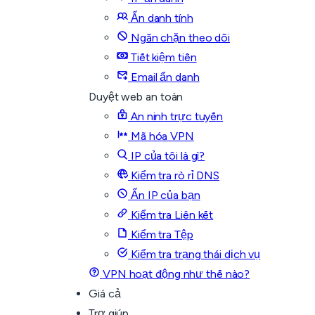
Ẩn danh tính
Ngăn chặn theo dõi
Tiết kiệm tiền
Email ẩn danh
Duyệt web an toàn
An ninh trực tuyến
Mã hóa VPN
IP của tôi là gì?
Kiểm tra rò rỉ DNS
Ẩn IP của bạn
Kiểm tra Liên kết
Kiểm tra Tệp
Kiểm tra trạng thái dịch vụ
VPN hoạt động như thế nào?
Giá cả
Trợ giúp