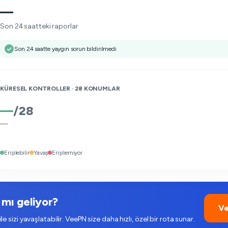
—
Son 24 saatteki raporlar
Son 24 saatte yaygın sorun bildirilmedi
KÜRESEL KONTROLLER ·
28
KONUMLAR
—
/
28
—
Erişilebilir
Yavaş
Erişilemiyor
mı geliyor?
Ve
ile sizi yavaşlatabilir. VeePN size daha hızlı, özel bir rota sunar.