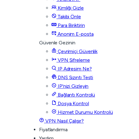
Kimliği Gizle
Takibi Önle
Para Biriktirin
Anonim E-posta
Güvenle Gezinin
Çevrimiçi Güvenlik
VPN Şifreleme
IP Adresim Ne?
DNS Sızıntı Testi
IP'nizi Gizleyin
Bağlantı Kontrolü
Dosya Kontrol
Hizmet Durumu Kontrolü
VPN Nasıl Çalışır?
Fiyatlandırma
Yardım