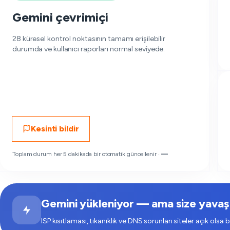
Gemini çevrimiçi
28 küresel kontrol noktasının tamamı erişilebilir
durumda ve kullanıcı raporları normal seviyede.
Kesinti bildir
Toplam durum her 5 dakikada bir otomatik güncellenir ·
—
Gemini yükleniyor — ama size yavaş 
ISP kısıtlaması, tıkanıklık ve DNS sorunları siteler açık olsa b