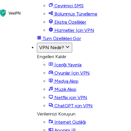
Çevrimiçi SMS
Bölünmüş Tünelleme
Ekstra Özellikler
Hizmetler İçin VPN
Tüm Özellikleri Gör
VPN Nedir?
Engelleri Kaldır
İçeriği Yayınla
Oyunlar İçin VPN
Medya Akışı
Müzik Akışı
Netflix için VPN
ChatGPT için VPN
Verilerinizi Koruyun
İnternet Gizliliği
Anonim IP