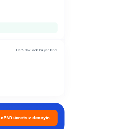
Her 5 dakikada bir yenilendi
ePN'i ücretsiz deneyin