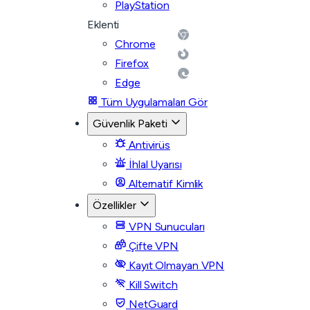
PlayStation
Eklenti
Chrome
Firefox
Edge
Tüm Uygulamaları Gör
Güvenlik Paketi
Antivirüs
İhlal Uyarısı
Alternatif Kimlik
Özellikler
VPN Sunucuları
Çifte VPN
Kayıt Olmayan VPN
Kill Switch
NetGuard