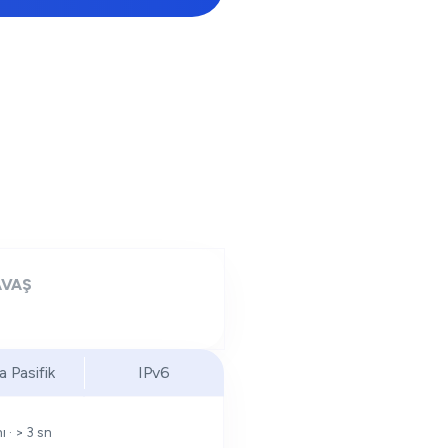
AVAŞ
a Pasifik
IPv6
 · > 3 sn