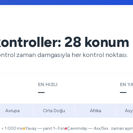
kontroller:
28
konum
ontrol zaman damgasıyla her kontrol noktası.
EN HIZLI
EN Y
—
—
Avrupa
Orta Doğu
Afrika
Asy
ı < 1.000 ms
Yavaş — yanıt 1–3 sn
Çevrimdışı — 4xx/5xx · zaman aşımı