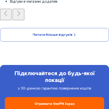
Відгуки в магазині додатків
Читати більше відгуків
Підключайтеся до будь-якої
локації
з 30-денною гарантією повернення коштів
Отримати VeePN Зараз