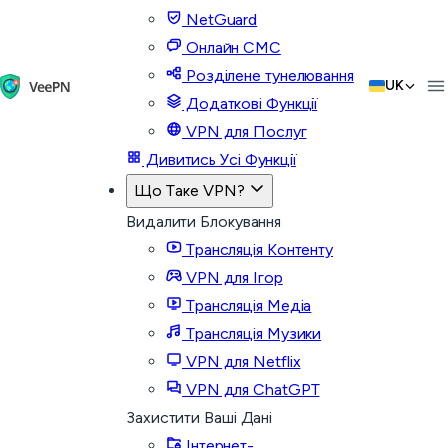
NetGuard
Онлайн СМС
Розділене тунелювання
UK
Додаткові Функції
VPN для Послуг
Дивитись Усі Функції
Що Таке VPN?
Видалити Блокування
Трансляція Контенту
VPN для Ігор
Трансляція Медіа
Трансляція Музики
VPN для Netflix
VPN для ChatGPT
Захистити Ваші Дані
Інтернет-