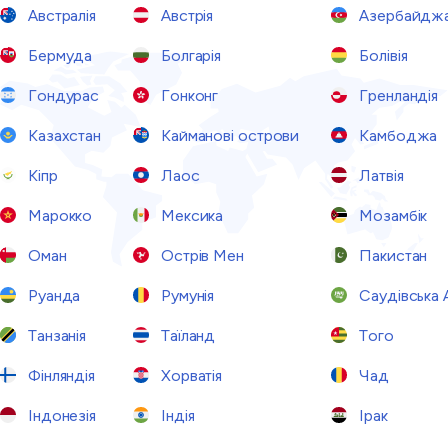
Австралія
Австрія
Азербайдж
Бермуда
Болгарія
Болівія
Гондурас
Гонконг
Гренландія
Казахстан
Кайманові острови
Камбоджа
Кіпр
Лаос
Латвія
Марокко
Мексика
Мозамбік
Оман
Острів Мен
Пакистан
Руанда
Румунія
Саудівська 
Танзанія
Таїланд
Того
Фінляндія
Хорватія
Чад
Індонезія
Індія
Ірак