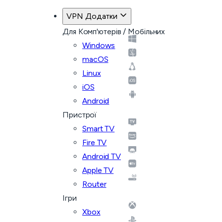
VPN Додатки
Для Комп'ютерів / Мобільних
Windows
macOS
Linux
iOS
Android
Пристрої
Smart TV
Fire TV
Android TV
Apple TV
Router
Ігри
Xbox