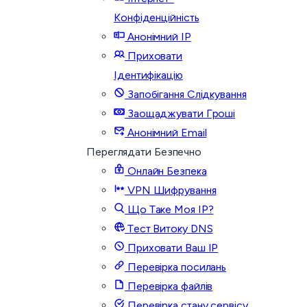
Конфіденційність
Анонімний IP
Приховати
Ідентифікацію
Запобігання Слідкування
Заощаджувати Гроші
Анонімний Email
Переглядати Безпечно
Онлайн Безпека
VPN Шифрування
Що Таке Моя IP?
Тест Витоку DNS
Приховати Ваш IP
Перевірка посилань
Перевірка файлів
Перевірка стану сервісу