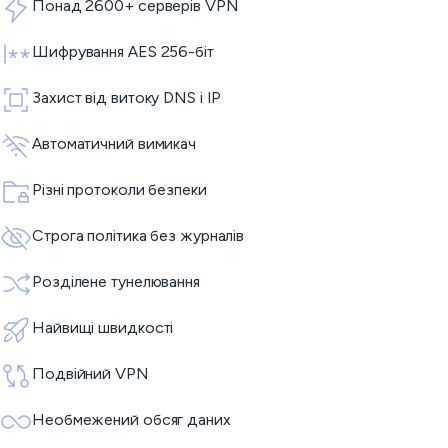
Понад 2600+ серверів VPN
Шифрування AES 256-біт
Захист від витоку DNS і IP
Автоматичний вимикач
Різні протоколи безпеки
Строга політика без журналів
Розділене тунелювання
Найвищі швидкості
Подвійний VPN
Необмежений обсяг даних