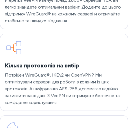
Мережа VeePN налічує понад 2600+ серверів, тож ви
легко знайдете оптимальний варіант. Додайте до цього
підтримку WireGuard® на кожному сервері й отримайте
стабільне та швидке з’єднання.
Кілька протоколів на вибір
Потрібен WireGuard®, IKEv2 чи OpenVPN? Ми
оптимізували сервери для роботи з кожним із цих
протоколів. А шифрування AES-256 допомагає надійно
захистити ваші дані. З VeePN ви отримуєте безпечне та
комфортне користування.