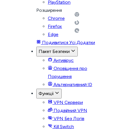
PlayStation
Розширення
Chrome
Firefox
Edge
Подивитися Усі Додатки
Пакет Безпеки
Антивірус
Оповіщення про
Порушення
Альтернативний ID
Функції
VPN Сервери
Подвійний VPN
VPN Без Логів
Kill Switch