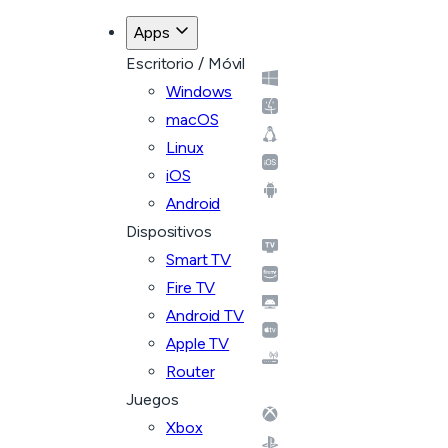
Apps
Escritorio / Móvil
Windows
macOS
Linux
iOS
Android
Dispositivos
Smart TV
Fire TV
Android TV
Apple TV
Router
Juegos
Xbox