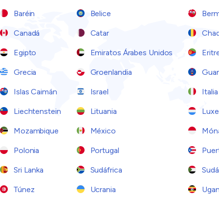
Baréin
Belice
Berm
Canadá
Catar
Cha
Egipto
Emiratos Árabes Unidos
Eritr
Grecia
Groenlandia
Gua
Islas Caimán
Israel
Italia
Liechtenstein
Lituania
Luxe
Mozambique
México
Món
Polonia
Portugal
Puer
Sri Lanka
Sudáfrica
Sudá
Túnez
Ucrania
Ugan