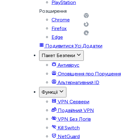
PlayStation
Розширення
Chrome
Firefox
Edge
Подивитися Усі Додатки
Пакет Безпеки
Антивірус
Оповіщення про Порушення
Альтернативний ID
Функції
VPN Сервери
Подвійний VPN
VPN Без Логів
Kill Switch
NetGuard