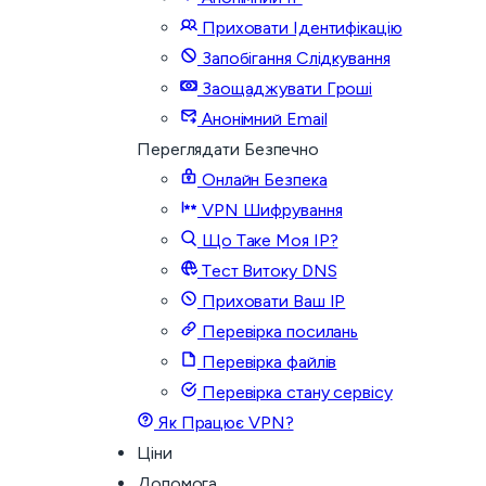
Приховати Ідентифікацію
Запобігання Слідкування
Заощаджувати Гроші
Анонімний Email
Переглядати Безпечно
Онлайн Безпека
VPN Шифрування
Що Таке Моя IP?
Тест Витоку DNS
Приховати Ваш IP
Перевірка посилань
Перевірка файлів
Перевірка стану сервісу
Як Працює VPN?
Ціни
Допомога