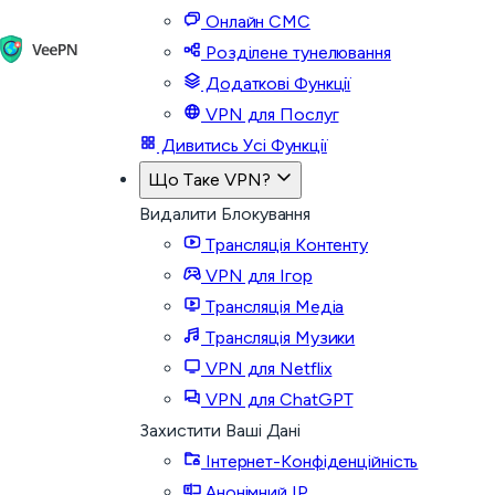
Онлайн СМС
Розділене тунелювання
Додаткові Функції
VPN для Послуг
Дивитись Усі Функції
Що Таке VPN?
Видалити Блокування
Трансляція Контенту
VPN для Ігор
Трансляція Медіа
Трансляція Музики
VPN для Netflix
VPN для ChatGPT
Захистити Ваші Дані
Інтернет-Конфіденційність
Анонімний IP