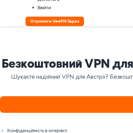
Ввійти
Отримати VeePN Зараз
Безкоштовний VPN для А
Шукаєте надійний VPN для Австрії? Безкошт
Конфіденційність в інтернеті