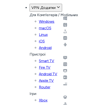
VPN Додатки
Для Комп'ютерів / Мобільних
Windows
macOS
Linux
iOS
Android
Пристрої
Smart TV
Fire TV
Android TV
Apple TV
Router
Ігри
Xbox