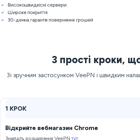
Високошвидкісні сервери
Широке покриття
30-денна гарантія повернення грошей
3 прості кроки, щ
Зі зручним застосунком VeePN і швидким налаш
1 КРОК
Відкрийте вебмагазин Chrome
Знайдіть розширення VeePN
тут
.