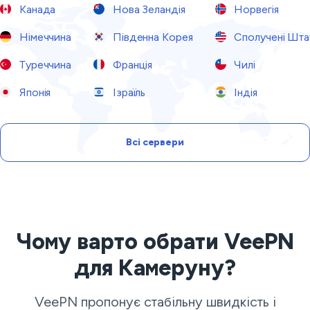
Канада
Нова Зеландія
Норвегія
Німеччина
Південна Корея
Сполучені Шта
Туреччина
Франція
Чилі
Японія
Ізраїль
Індія
Всі сервери
Чому варто обрати VeePN
для Камеруну?
VeePN пропонує стабільну швидкість і