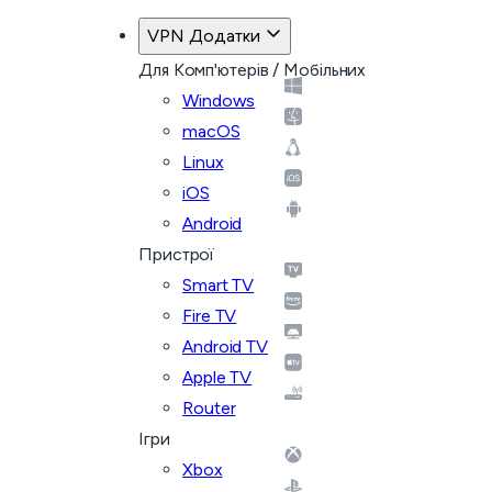
VPN Додатки
Для Комп'ютерів / Мобільних
Windows
macOS
Linux
iOS
Android
Пристрої
Smart TV
Fire TV
Android TV
Apple TV
Router
Ігри
Xbox