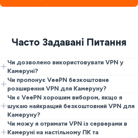
Часто Задавані Питання
Чи дозволено використовувати VPN у
Камеруні?
Загалом VPN можна використовувати для захисту
Чи пропонує VeePN безкоштовне
конфіденційності, якщо це не порушує місцеве
розширення VPN для Камеруну?
законодавство. Головне - відповідально
Так. Ви можете спробувати VeePN як безкоштовний
Чи є VeePN хорошим вибором, якщо я
користуватися сервісом і дбати про безпеку
VPN для Камеруну через розширення Chrome. Воно
шукаю найкращий безкоштовний VPN для
з'єднання.
добре підходить для простого перегляду та
Камеруну?
швидкого приватного доступу.
Так, це хороший варіант для старту, якщо вам
Чи можу я отримати VPN із серверами в
потрібне просте та надійне рішення. Користувачі, які
Камеруні на настільному ПК та
шукають найкращий безкоштовний VPN для