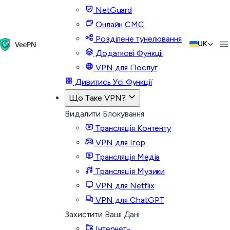
NetGuard
Онлайн СМС
Розділене тунелювання
UK
Додаткові Функції
VPN для Послуг
Дивитись Усі Функції
Що Таке VPN?
Видалити Блокування
Трансляція Контенту
VPN для Ігор
Трансляція Медіа
Трансляція Музики
VPN для Netflix
VPN для ChatGPT
Захистити Ваші Дані
Інтернет-