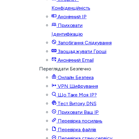
Конфіденційність
Анонімний IP
Приховати
Ідентифікацію
Запобігання Слідкування
Заощаджувати Гроші
Анонімний Email
Переглядати Безпечно
Онлайн Безпека
VPN Шифрування
Що Таке Моя IP?
Тест Витоку DNS
Приховати Ваш IP
Перевірка посилань
Перевірка файлів
Перевірка стану сервісу