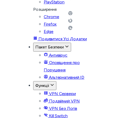
PlayStation
Розширення
Chrome
Firefox
Edge
Подивитися Усі Додатки
Пакет Безпеки
Антивірус
Оповіщення про
Порушення
Альтернативний ID
Функції
VPN Сервери
Подвійний VPN
VPN Без Логів
Kill Switch