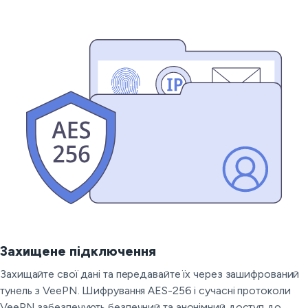
Захищене підключення
Захищайте свої дані та передавайте їх через зашифрований
тунель з VeePN. Шифрування AES-256 і сучасні протоколи
VeePN забезпечують безпечний та анонімний доступ до