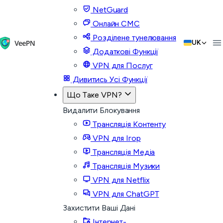
NetGuard
Онлайн СМС
Розділене тунелювання
UK
Додаткові Функції
VPN для Послуг
Дивитись Усі Функції
Що Таке VPN?
Видалити Блокування
Трансляція Контенту
VPN для Ігор
Трансляція Медіа
Трансляція Музики
VPN для Netflix
VPN для ChatGPT
Захистити Ваші Дані
Інтернет-