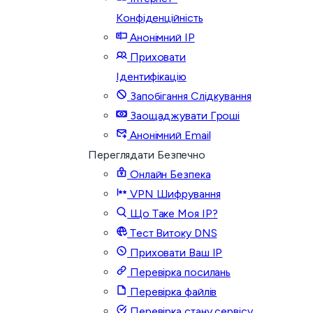
Конфіденційність
Анонімний IP
Приховати
Ідентифікацію
Запобігання Слідкування
Заощаджувати Гроші
Анонімний Email
Переглядати Безпечно
Онлайн Безпека
VPN Шифрування
Що Таке Моя IP?
Тест Витоку DNS
Приховати Ваш IP
Перевірка посилань
Перевірка файлів
Перевірка стану сервісу