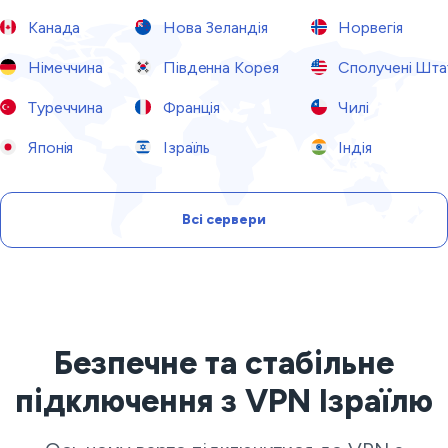
Канада
Нова Зеландія
Норвегія
Німеччина
Південна Корея
Сполучені Шта
Туреччина
Франція
Чилі
Японія
Ізраїль
Індія
Всі сервери
Безпечне та стабільне
підключення з VPN Ізраїлю