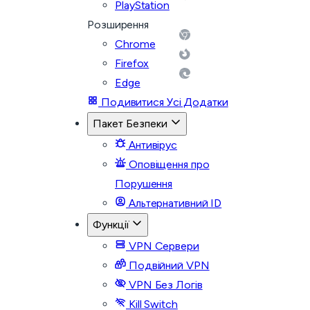
PlayStation
Розширення
Chrome
Firefox
Edge
Подивитися Усі Додатки
Пакет Безпеки
Антивірус
Оповіщення про
Порушення
Альтернативний ID
Функції
VPN Сервери
Подвійний VPN
VPN Без Логів
Kill Switch