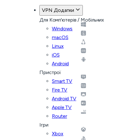
VPN Додатки
Для Комп'ютерів / Мобільних
Windows
macOS
Linux
iOS
Android
Пристрої
Smart TV
Fire TV
Android TV
Apple TV
Router
Ігри
Xbox