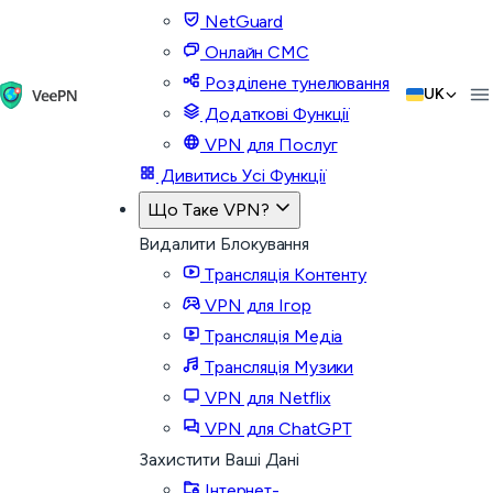
NetGuard
Онлайн СМС
Розділене тунелювання
UK
Додаткові Функції
VPN для Послуг
Дивитись Усі Функції
Що Таке VPN?
Видалити Блокування
Трансляція Контенту
VPN для Ігор
Трансляція Медіа
Трансляція Музики
VPN для Netflix
VPN для ChatGPT
Захистити Ваші Дані
Інтернет-