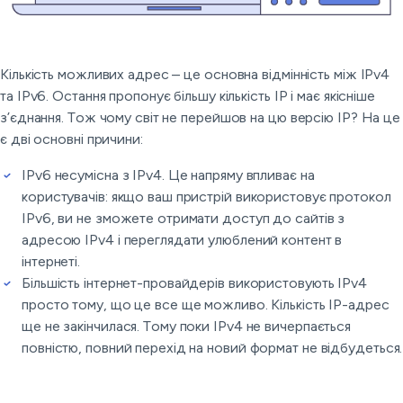
Кількість можливих адрес – це основна відмінність між IPv4
та IPv6. Остання пропонує більшу кількість IP і має якісніше
з’єднання. Тож чому світ не перейшов на цю версію IP? На це
є дві основні причини:
IPv6 несумісна з IPv4. Це напряму впливає на
користувачів: якщо ваш пристрій використовує протокол
IPv6, ви не зможете отримати доступ до сайтів з
адресою IPv4 і переглядати улюблений контент в
інтернеті.
Більшість інтернет-провайдерів використовують IPv4
просто тому, що це все ще можливо. Кількість IP-адрес
ще не закінчилася. Тому поки IPv4 не вичерпається
повністю, повний перехід на новий формат не відбудеться.