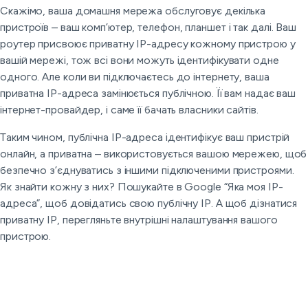
Скажімо, ваша домашня мережа обслуговує декілька
пристроїв – ваш комп’ютер, телефон, планшет і так далі. Ваш
роутер присвоює приватну IP-адресу кожному пристрою у
вашій мережі, тож всі вони можуть ідентифікувати одне
одного. Але коли ви підключаєтесь до інтернету, ваша
приватна IP-адреса замінюється публічною. Її вам надає ваш
інтернет-провайдер, і саме її бачать власники сайтів.
Таким чином, публічна IP-адреса ідентифікує ваш пристрій
онлайн, а приватна – використовується вашою мережею, щоб
безпечно з’єднуватись з іншими підключеними пристроями.
Як знайти кожну з них? Пошукайте в Google “Яка моя IP-
адреса”, щоб довідатись свою публічну IP. А щоб дізнатися
приватну IP, перегляньте внутрішні налаштування вашого
пристрою.