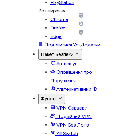
PlayStation
Розширення
Chrome
Firefox
Edge
Подивитися Усі Додатки
Пакет Безпеки
Антивірус
Оповіщення про
Порушення
Альтернативний ID
Функції
VPN Сервери
Подвійний VPN
VPN Без Логів
Kill Switch