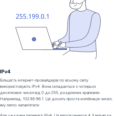
IPv4
Більшість інтернет-провайдерів по всьому світу
використовують IPv4. Вона складається з чотирьох
десяткових чисел від 0 до 255, розділених крапками.
Наприклад, 102.85.96.1. Це досить проста комбінація чисел,
яку легко запам’ятати.
Але це єдина перевага IPv4. Ця версія генерує 4,3 мільярди