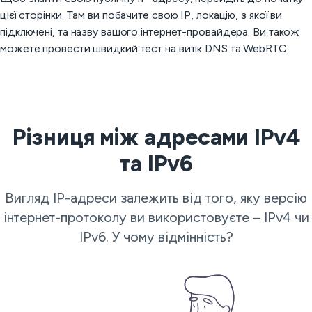
цієї сторінки. Там ви побачите свою IP, локацію, з якої ви
підключені, та назву вашого інтернет-провайдера. Ви також
можете провести швидкий тест на витік DNS та WebRTC.
Різниця між адресами IPv4
та IPv6
Вигляд IP-адреси залежить від того, яку версію
інтернет-протоколу ви використовуєте – IPv4 чи
IPv6. У чому відмінність?