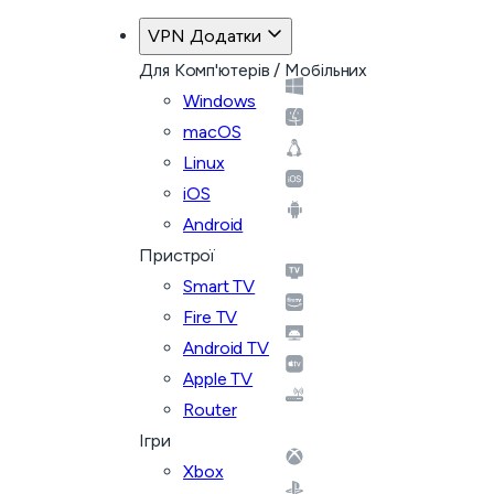
VPN Додатки
Для Комп'ютерів / Мобільних
Windows
macOS
Linux
iOS
Android
Пристрої
Smart TV
Fire TV
Android TV
Apple TV
Router
Ігри
Xbox