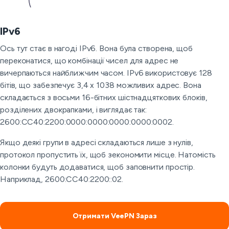
IPv6
Ось тут стає в нагоді IPv6. Вона була створена, щоб
переконатися, що комбінації чисел для адрес не
вичерпаються найближчим часом. IPv6 використовує 128
бітів, що забезпечує 3,4 x 1038 можливих адрес. Вона
складається з восьми 16-бітних шістнадцяткових блоків,
розділених двокрапками, і виглядає так:
2600:CC40:2200:0000:0000:0000:0000:0002.
Якщо деякі групи в адресі складаються лише з нулів,
протокол пропустить їх, щоб зекономити місце. Натомість
колонки будуть додаватися, щоб заповнити простір.
Наприклад, 2600:CC40:2200::02.
Отримати VeePN Зараз