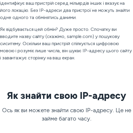
ідентифікує ваш пристрій серед мільярдів інших і вказує на
його локацію. Без IP-адреси два пристрої не можуть знайти
одне одного та обмінятись даними.
Як відбувається цей обмін? Дуже просто. Спочатку ви
вводите назву сайту (скажімо, sample.com) у пошукову
сиситему. Оскільки ваш пристрій спілкується цифровою
мовою і розуміє лише числа, він шукає IP-адресу цього сайту
і завантажує сторінку на ваш екран.
Як знайти свою IP-адресу
Ось як ви можете знайти свою IP-адресу. Це не
займе багато часу.