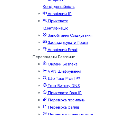
Конфіденційність
Анонімний IP
Приховати
Ідентифікацію
Запобігання Слідкування
Заощаджувати Гроші
Анонімний Email
Переглядати Безпечно
Онлайн Безпека
VPN Шифрування
Що Таке Моя IP?
Тест Витоку DNS
Приховати Ваш IP
Перевірка посилань
Перевірка файлів
Перевірка стану сервісу