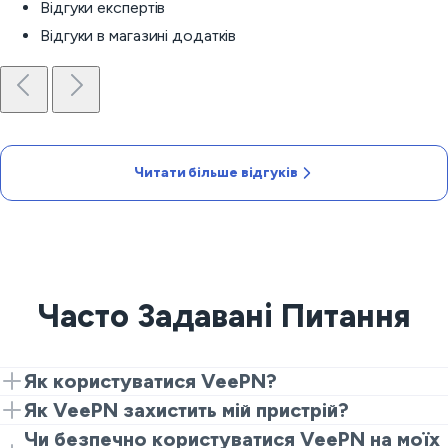
Відгуки експертів
Відгуки в магазині додатків
Читати більше відгуків
Часто Задавані Питання
Як користуватися VeePN?
Завантажте та встановіть VeePN на ваш пристрій,
Як VeePN захистить мій пристрій?
створіть обліковий запис і увійдіть, потім увімкніть
VeePN
шифрує ваш трафік
для приховування вашої
Чи безпечно користуватися VeePN на моїх