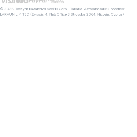
Перевірка файлів
Афіліати
VPN Туреччина
© 2026 Послуги надаються VeePN Corp., Панама. Авторизований реселер:
LARAUN LIMITED (Evropis, 4, Flat/Office 3 Strovolos 2064, Nicosia, Cyprus)