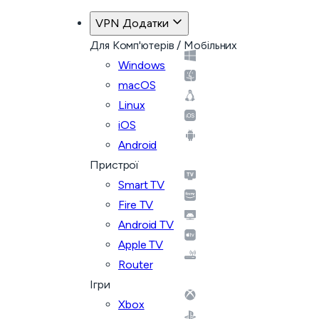
VPN Додатки
Для Комп'ютерів / Мобільних
Windows
macOS
Linux
iOS
Android
Пристрої
Smart TV
Fire TV
Android TV
Apple TV
Router
Ігри
Xbox