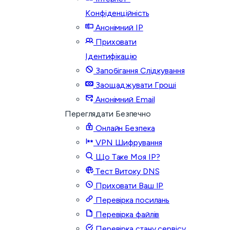
Конфіденційність
Анонімний IP
Приховати
Ідентифікацію
Запобігання Слідкування
Заощаджувати Гроші
Анонімний Email
Переглядати Безпечно
Онлайн Безпека
VPN Шифрування
Що Таке Моя IP?
Тест Витоку DNS
Приховати Ваш IP
Перевірка посилань
Перевірка файлів
Перевірка стану сервісу