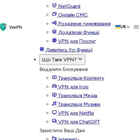
NetGuard
Онлайн СМС
Розділене тунелювання
UK
Додаткові Функції
VPN для Послуг
Дивитись Усі Функції
Що Таке VPN?
Видалити Блокування
Трансляція Контенту
VPN для Ігор
Трансляція Медіа
Трансляція Музики
VPN для Netflix
VPN для ChatGPT
Захистити Ваші Дані
Інтернет-