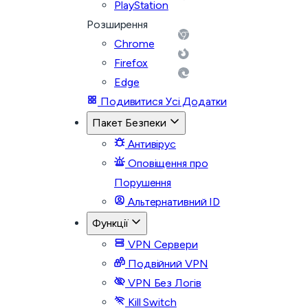
PlayStation
Розширення
Chrome
Firefox
Edge
Подивитися Усі Додатки
Пакет Безпеки
Антивірус
Оповіщення про
Порушення
Альтернативний ID
Функції
VPN Сервери
Подвійний VPN
VPN Без Логів
Kill Switch