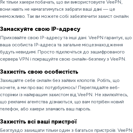
Як тільки хакери побачать, що ви використовуєте VeePN,
вони навіть не намагатимуться забрати ваші дані — це
неможливо. Так ви можете собі забезпечити захист онлайн.
Замаскуйте свою IP-адресу
Приховайте свою IP-адресу та інші дані. VeePN гарантує, що
ваша особиста IP-адреса та загальне місцезнаходження
будуть невидимі. Просто підключіться до зашифрованого
сервера VPN і покращуйте свою онлайн-безпеку з VeePN.
Захистіть свою особистість
Захищайте себе онлайн без зайвих клопотів. Робіть, що
хочете, а ми про вас потурбуємось! Переглядайте веб-
сторінки із найкращим захистом від VeePN. Не хвилюйтесь,
що рекламні агентства дізнаються, що вам потрібен новий
телефон, або хакери зламають ваш пароль.
Захистіть всі ваші пристрої
Безглуздо захищати тільки один з багатьох пристроїв. VeePN