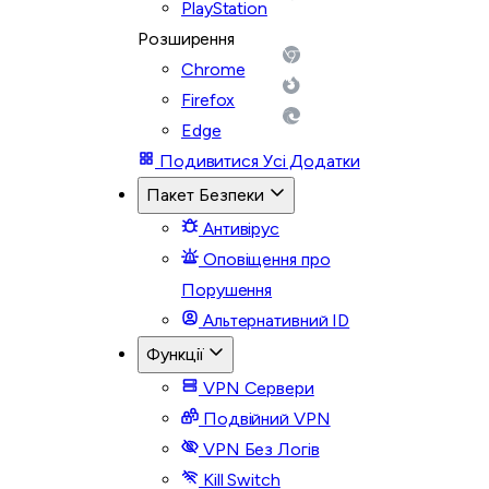
PlayStation
Розширення
Chrome
Firefox
Edge
Подивитися Усі Додатки
Пакет Безпеки
Антивірус
Оповіщення про
Порушення
Альтернативний ID
Функції
VPN Сервери
Подвійний VPN
VPN Без Логів
Kill Switch