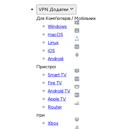
VPN Додатки
Для Комп'ютерів / Мобільних
Windows
macOS
Linux
iOS
Android
Пристрої
Smart TV
Fire TV
Android TV
Apple TV
Router
Ігри
Xbox