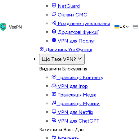
NetGuard
Онлайн СМС
Розділене тунелювання
UK
Додаткові Функції
VPN для Послуг
Дивитись Усі Функції
Що Таке VPN?
Видалити Блокування
Трансляція Контенту
VPN для Ігор
Трансляція Медіа
Трансляція Музики
VPN для Netflix
VPN для ChatGPT
Захистити Ваші Дані
Інтернет-