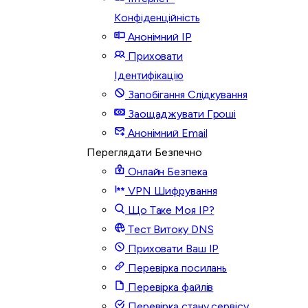
Конфіденційність
Анонімний IP
Приховати
Ідентифікацію
Запобігання Слідкування
Заощаджувати Гроші
Анонімний Email
Переглядати Безпечно
Онлайн Безпека
VPN Шифрування
Що Таке Моя IP?
Тест Витоку DNS
Приховати Ваш IP
Перевірка посилань
Перевірка файлів
Перевірка стану сервісу