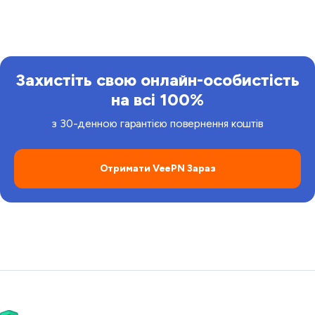
Захистіть свою онлайн-особистість
на всі 100%
з 30-денною гарантією повернення коштів
Отримати VeePN Зараз