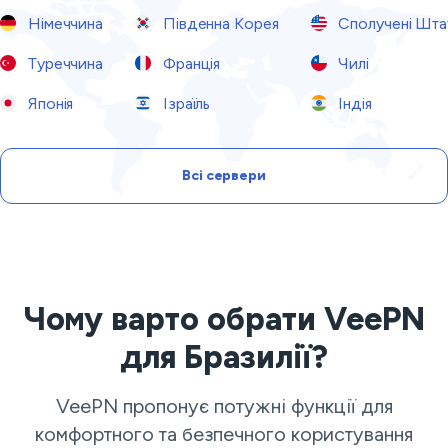
Німеччина
Південна Корея
Сполучені Шта
Туреччина
Франція
Чилі
Японія
Ізраїль
Індія
Всі сервери
Чому варто обрати VeePN
для Бразилії?
VeePN пропонує потужні функції для
комфортного та безпечного користування