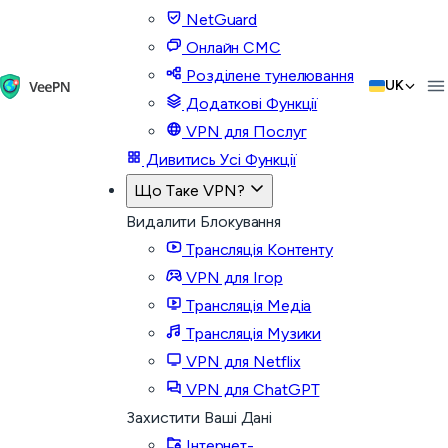
NetGuard
Онлайн СМС
Розділене тунелювання
UK
Додаткові Функції
VPN для Послуг
Дивитись Усі Функції
Що Таке VPN?
Видалити Блокування
Трансляція Контенту
VPN для Ігор
Трансляція Медіа
Трансляція Музики
VPN для Netflix
VPN для ChatGPT
Захистити Ваші Дані
Інтернет-