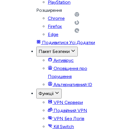
PlayStation
Розширення
Chrome
Firefox
Edge
Подивитися Усі Додатки
Пакет Безпеки
Антивірус
Оповіщення про
Порушення
Альтернативний ID
Функції
VPN Сервери
Подвійний VPN
VPN Без Логів
Kill Switch