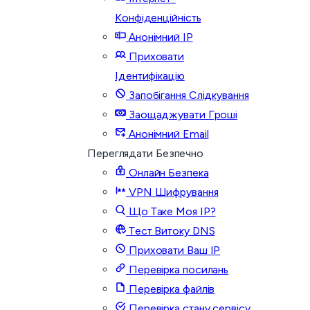
Конфіденційність
Анонімний IP
Приховати
Ідентифікацію
Запобігання Слідкування
Заощаджувати Гроші
Анонімний Email
Переглядати Безпечно
Онлайн Безпека
VPN Шифрування
Що Таке Моя IP?
Тест Витоку DNS
Приховати Ваш IP
Перевірка посилань
Перевірка файлів
Перевірка стану сервісу