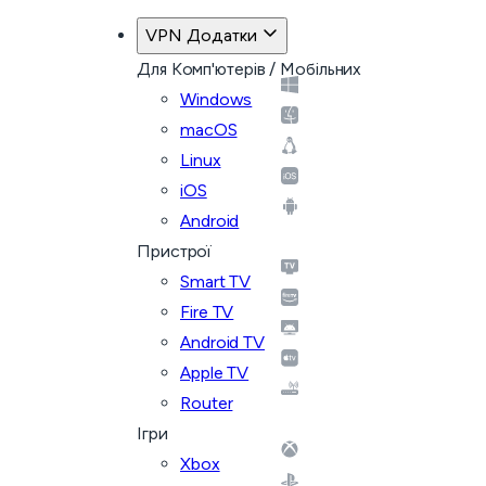
VPN Додатки
Для Комп'ютерів / Мобільних
Windows
macOS
Linux
iOS
Android
Пристрої
Smart TV
Fire TV
Android TV
Apple TV
Router
Ігри
Xbox