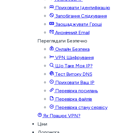
Приховати Ідентифікацію
Запобігання Слідкування
Заощаджувати Гроші
Анонімний Email
Переглядати Безпечно
Онлайн Безпека
VPN Шифрування
Що Таке Моя IP?
Тест Витоку DNS
Приховати Ваш IP
Перевірка посилань
Перевірка файлів
Перевірка стану сервісу
Як Працює VPN?
Ціни
Допомога