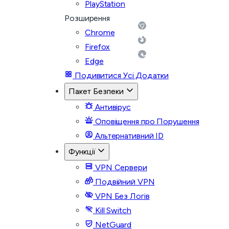
PlayStation
Розширення
Chrome
Firefox
Edge
Подивитися Усі Додатки
Пакет Безпеки
Антивірус
Оповіщення про Порушення
Альтернативний ID
Функції
VPN Сервери
Подвійний VPN
VPN Без Логів
Kill Switch
NetGuard