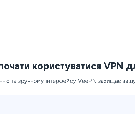
 почати користуватися VPN д
ню та зручному інтерфейсу VeePN захищає вашу п