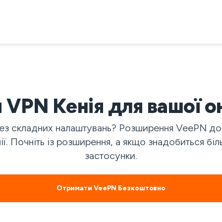
 VPN Кенія для вашої о
ез складних налаштувань? Розширення VeePN до
. Почніть із розширення, а якщо знадобиться біл
застосунки.
Отримати VeePN Безкоштовно