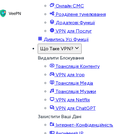
Онлайн СМС
Розділене тунелювання
Додаткові Функції
VPN для Послуг
Дивитись Усі Функції
Що Таке VPN?
Видалити Блокування
Трансляція Контенту
VPN для Ігор
Трансляція Медіа
Трансляція Музики
VPN для Netflix
VPN для ChatGPT
Захистити Ваші Дані
Інтернет-Конфіденційність
Анонімний IP