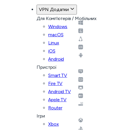
VPN Додатки
Для Комп'ютерів / Мобільних
Windows
macOS
Linux
iOS
Android
Пристрої
Smart TV
Fire TV
Android TV
Apple TV
Router
Ігри
Xbox