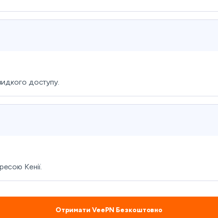
видкого доступу.
есою Кенії.
Отримати VeePN Безкоштовно