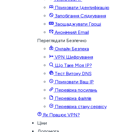
Приховати Ідентифікацію
Запобігання Слідкування
Заощаджувати Гроші
Анонімний Email
Переглядати Безпечно
Онлайн Безпека
VPN Шифрування
Що Таке Моя IP?
Тест Витоку DNS
Приховати Ваш IP
Перевірка посилань
Перевірка файлів
Перевірка стану сервісу
Як Працює VPN?
Ціни
Допомога