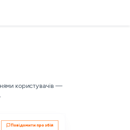
ннями користувачів —
.
Повідомити про збій