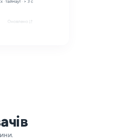
· таймаут · > 3 с
Оновлено
ачів
ини.