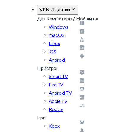
VPN Додатки
Для Комп'ютерів / Мобільних
Windows
macOS
Linux
iOS
Android
Пристрої
Smart TV
Fire TV
Android TV
Apple TV
Router
Ігри
Xbox