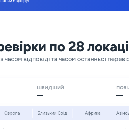
иватний маршрут.
ревірки по
28
локац
 часом відповіді та часом останньої переві
ШВИДШИЙ
ПОВІ
—
—
Європа
Близький Схід
Африка
Азійс