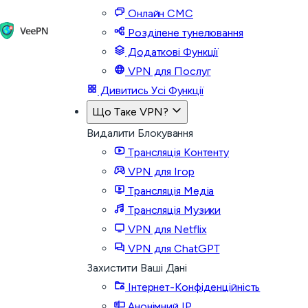
Онлайн СМС
Розділене тунелювання
Додаткові Функції
VPN для Послуг
Дивитись Усі Функції
Що Таке VPN?
Видалити Блокування
Трансляція Контенту
VPN для Ігор
Трансляція Медіа
Трансляція Музики
VPN для Netflix
VPN для ChatGPT
Захистити Ваші Дані
Інтернет-Конфіденційність
Анонімний IP