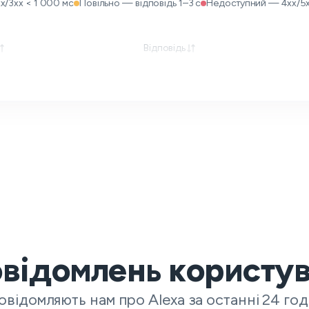
x/3xx < 1 000 мс
Повільно — відповідь 1–3 с
Недоступний — 4xx/5xx 
Відповідь
овідомлень користув
овідомляють нам про Alexa за останні 24 год