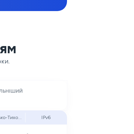
іям
рки.
ЛЬНІШИЙ
ько-Тихоокеанський регіон
IPv6