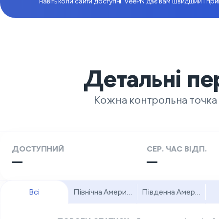
навіть коли сайти доступні. VeePN дає вам швидший і пр
Детальні пе
Кожна контрольна точка з
ДОСТУПНИЙ
СЕР. ЧАС ВІДП.
—
—
Всі
Північна Америка
Південна Америка