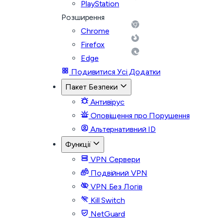
PlayStation
Розширення
Chrome
Firefox
Edge
Подивитися Усі Додатки
Пакет Безпеки
Антивірус
Оповіщення про Порушення
Альтернативний ID
Функції
VPN Сервери
Подвійний VPN
VPN Без Логів
Kill Switch
NetGuard