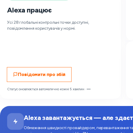
Alexa працює
Усі 28 глобальні контрольні точки доступні,
повідомлення користувачів у нормі.
Повідомити про збій
Статус оновлюється автоматично кожні 5 хвилин ·
—
Alexa завантажується — але здаєт
Обмеження швидкості провайдером, перевантаження та 