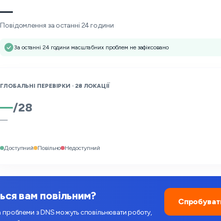
—
Повідомлення за останні 24 години
За останні 24 години масштабних проблем не зафіксовано
ГЛОБАЛЬНІ ПЕРЕВІРКИ ·
28
ЛОКАЦІЇ
—
/
28
—
Доступний
Повільно
Недоступний
ься вам повільним?
Спробуват
проблеми з DNS можуть сповільнювати роботу,