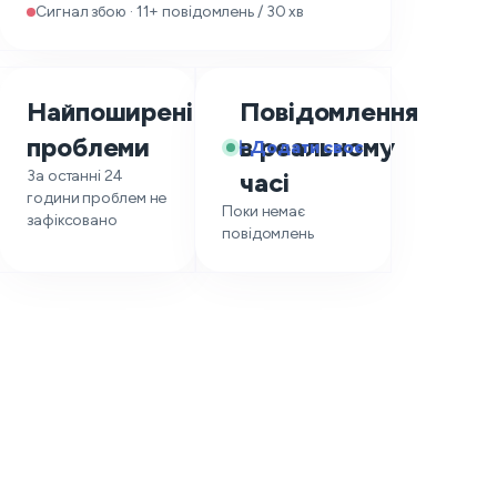
Сигнал збою · 11+ повідомлень / 30 хв
Найпоширеніші
Повідомлення
—
проблеми
в реальному
Додати своє
За останні 24
часі
години проблем не
Поки немає
зафіксовано
повідомлень