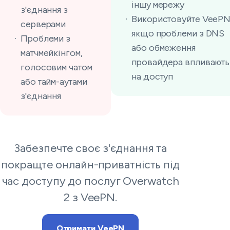
іншу мережу
з'єднання з
Використовуйте VeePN
серверами
якщо проблеми з DNS
Проблеми з
або обмеження
матчмейкінгом,
провайдера впливають
голосовим чатом
на доступ
або тайм-аутами
з'єднання
Забезпечте своє з'єднання та
покращте онлайн-приватність під
час доступу до послуг Overwatch
2 з VeePN.
Отримати VeePN