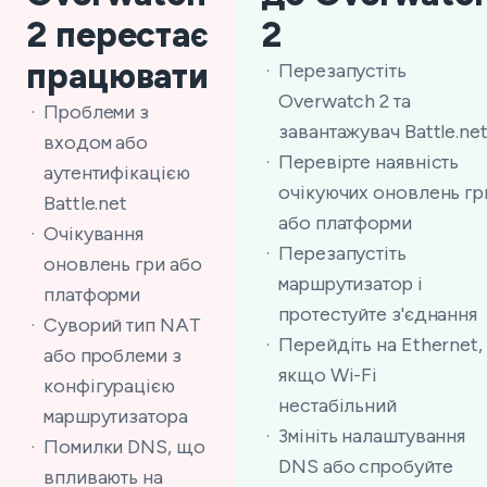
2 перестає
2
працювати
Перезапустіть
Overwatch 2 та
Проблеми з
завантажувач Battle.ne
входом або
Перевірте наявність
аутентифікацією
очікуючих оновлень гр
Battle.net
або платформи
Очікування
Перезапустіть
оновлень гри або
маршрутизатор і
платформи
протестуйте з'єднання
Суворий тип NAT
Перейдіть на Ethernet,
або проблеми з
якщо Wi-Fi
конфігурацією
нестабільний
маршрутизатора
Змініть налаштування
Помилки DNS, що
DNS або спробуйте
впливають на