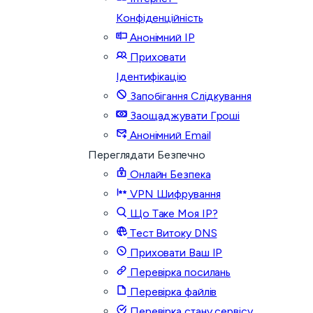
Конфіденційність
Анонімний IP
Приховати
Ідентифікацію
Запобігання Слідкування
Заощаджувати Гроші
Анонімний Email
Переглядати Безпечно
Онлайн Безпека
VPN Шифрування
Що Таке Моя IP?
Тест Витоку DNS
Приховати Ваш IP
Перевірка посилань
Перевірка файлів
Перевірка стану сервісу