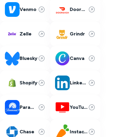
Venmo
DoorDash
Zelle
Grindr
Bluesky
Canva
Shopify
LinkedIn
Paramount Plus
YouTube TV
Chase
Instacart