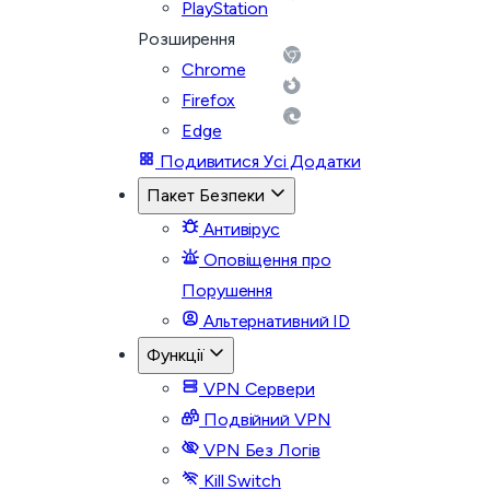
PlayStation
Розширення
Chrome
Firefox
Edge
Подивитися Усі Додатки
Пакет Безпеки
Антивірус
Оповіщення про
Порушення
Альтернативний ID
Функції
VPN Сервери
Подвійний VPN
VPN Без Логів
Kill Switch