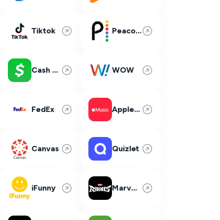
Tiktok
Peacock
Cash App
WOW
FedEx
Apple Music
Canvas
Quizlet
iFunny
Marvel Rivals