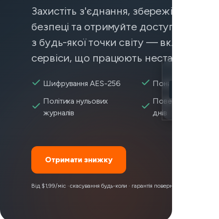
Захистіть з'єднання, збережіть дані в
безпеці та отримуйте доступ до конт
з будь-якої точки світу — включаючи
сервіси, що працюють нестабільно.
Location
Шифрування AES-256
Понад 2 600+ сер
Overwatch 2 
Політика нульових
Повернення коштів
Encryption
журналів
днів
Отримати знижку
Від $1,99/міс · скасування будь-коли · гарантія повернення коштів 30 д