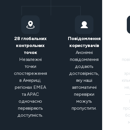
28 глобальних
Повідомлення
Р
контрольних
користувачів
кла
точок
Анонімні
Незалежні
повідомлення
пов
точки
додають
спостереження
достовірність,
зр
в Америці,
яку наші
кіль
регіонах EMEA
автоматичні
не
та APAC
перевірки
— 
одночасно
можуть
перевіряють
пропустити.
пр
доступність.
бо