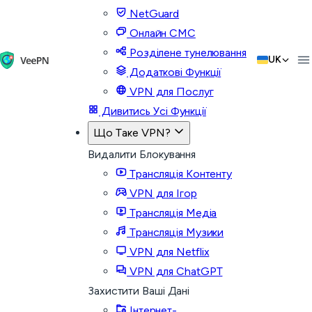
NetGuard
Онлайн СМС
Розділене тунелювання
UK
Додаткові Функції
VPN для Послуг
Дивитись Усі Функції
Що Таке VPN?
Видалити Блокування
Трансляція Контенту
VPN для Ігор
Трансляція Медіа
Трансляція Музики
VPN для Netflix
VPN для ChatGPT
Захистити Ваші Дані
Інтернет-