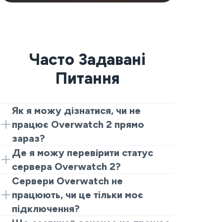
Часто Задавані
Питання
Як я можу дізнатися, чи не
працює Overwatch 2 прямо
зараз?
Почніть з живого трекера і останніх
Де я можу перевірити статус
звітів користувачів. Якщо багато гравців
сервера Overwatch 2?
раптово запитують «чи не працює
Статус сервера Overwatch 2 можна
Сервери Overwatch не
Overwatch 2» або «чи не працює
перевірити на живому трекері
працюють, чи це тільки моє
Overwatch прямо зараз», це зазвичай
відключень, наприклад, на цьому від
підключення?
вказує на реальну проблему з сервісом.
VeePN. Це найшвидший спосіб
Це може бути одне з двох. Коли