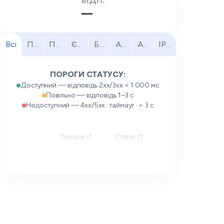
ВІДП.
—
Всі
Північна Америка
Південна Америка
Європа
Близький Схід
Африка
Азійсько-Тихоокеанськи
IPv6
ПОРОГИ СТАТУСУ:
Доступний — відповідь 2xx/3xx < 1 000 мс
Повільно — відповідь 1–3 с
Недоступний — 4xx/5xx · таймаут · > 3 с
Локація
Статус
Відповідь