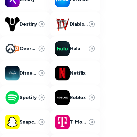
Destiny
Diablo 4
Overwatch 2
Hulu
Disney Plus
Netflix
Spotify
Roblox
Snapchat
T-Mobile