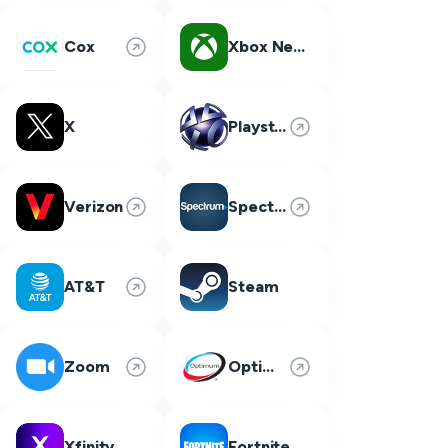
Cox
Xbox Network
X
Playstation Network
Verizon
Spectrum
AT&T
Steam
Zoom
Optimum
Xfinity
Fortnite