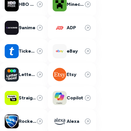
HBO Max
Minecraft
9anime
ADP
Ticketmaster
eBay
Letterboxd
Etsy
Straight Talk
Copilot
Rocket League
Alexa