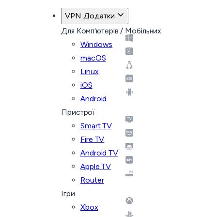
VPN Додатки
Для Комп'ютерів / Мобільних
Windows
macOS
Linux
iOS
Android
Пристрої
Smart TV
Fire TV
Android TV
Apple TV
Router
Ігри
Xbox