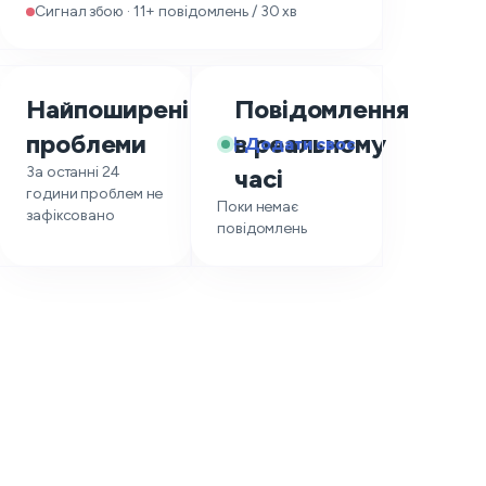
Сигнал збою · 11+ повідомлень / 30 хв
Найпоширеніші
Повідомлення
—
проблеми
в реальному
Додати своє
За останні 24
часі
години проблем не
Поки немає
зафіксовано
повідомлень