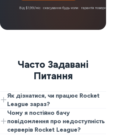
Від $1,99/міс · скасування будь-коли · гарантія повернення коштів 30 д
Часто Задавані
Питання
Як дізнатися, чи працює Rocket
League зараз?
Почніть з двох швидких перевірок.
Чому я постійно бачу
Спочатку перегляньте офіційну сторінку
повідомлення про недоступність
статусу Epic на наявність інцидентів або
серверів Rocket League?
обслуговування Rocket League. Потім