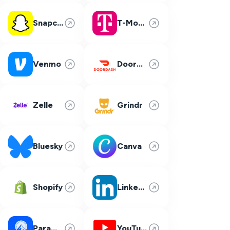
Snapchat
T-Mobile
Venmo
DoorDash
Zelle
Grindr
Bluesky
Canva
Shopify
LinkedIn
Paramount Plus
YouTube TV