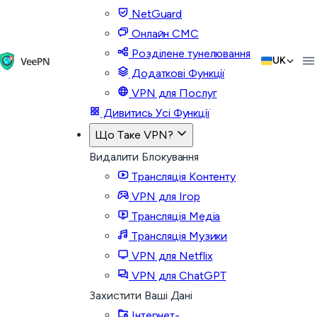
NetGuard
Онлайн СМС
Розділене тунелювання
UK
Додаткові Функції
VPN для Послуг
Дивитись Усі Функції
Що Таке VPN?
Видалити Блокування
Трансляція Контенту
VPN для Ігор
Трансляція Медіа
Трансляція Музики
VPN для Netflix
VPN для ChatGPT
Захистити Ваші Дані
Інтернет-