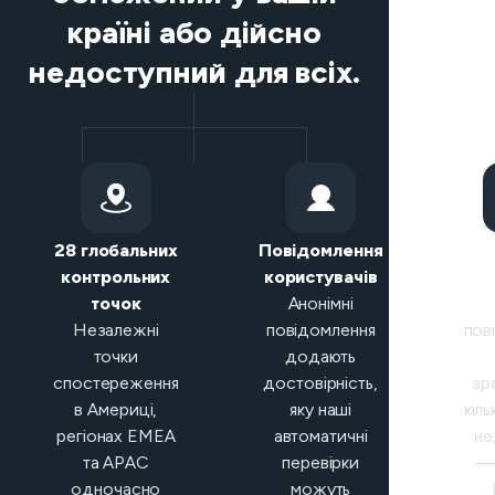
країні або дійсно
недоступний для всіх.
28 глобальних
Повідомлення
Р
контрольних
користувачів
кла
точок
Анонімні
Незалежні
повідомлення
пов
точки
додають
спостереження
достовірність,
зр
в Америці,
яку наші
кіль
регіонах EMEA
автоматичні
не
та APAC
перевірки
— 
одночасно
можуть