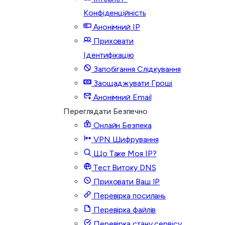
Конфіденційність
Анонімний IP
Приховати
Ідентифікацію
Запобігання Слідкування
Заощаджувати Гроші
Анонімний Email
Переглядати Безпечно
Онлайн Безпека
VPN Шифрування
Що Таке Моя IP?
Тест Витоку DNS
Приховати Ваш IP
Перевірка посилань
Перевірка файлів
Перевірка стану сервісу