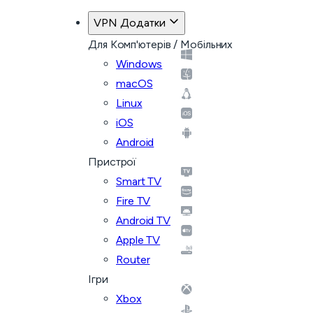
VPN Додатки
Для Комп'ютерів / Мобільних
Windows
macOS
Linux
iOS
Android
Пристрої
Smart TV
Fire TV
Android TV
Apple TV
Router
Ігри
Xbox