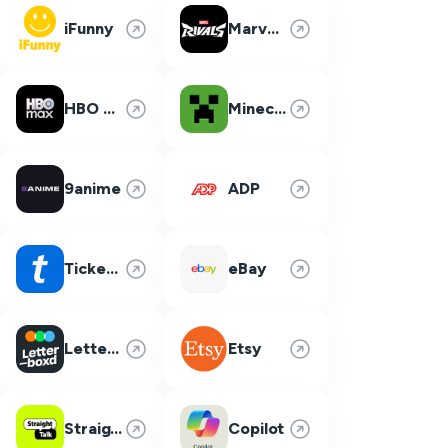
iFunny
Marvel Rivals
HBO Max
Minecraft
9anime
ADP
Ticketmaster
eBay
Letterboxd
Etsy
Straight Talk
Copilot