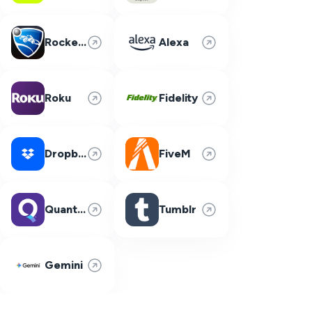
Rocket League
Alexa
Roku
Fidelity
Dropbox
FiveM
Quantum Fiber
Tumblr
Gemini