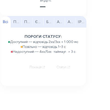
ВІДП.
—
Всі
Північна Америка
Південна Америка
Європа
Близький Схід
Африка
Азійсько-Тихоокеанськи
IPv6
ПОРОГИ СТАТУСУ:
Доступний — відповідь 2xx/3xx < 1 000 мс
Повільно — відповідь 1–3 с
Недоступний — 4xx/5xx · таймаут · > 3 с
Локація
Статус
Відповідь