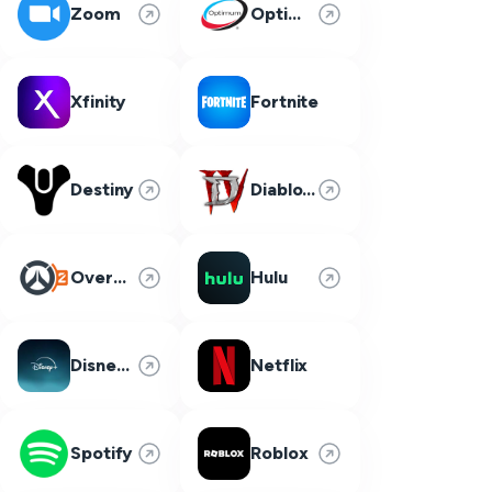
Zoom
Optimum
Xfinity
Fortnite
Destiny
Diablo 4
Overwatch 2
Hulu
Disney Plus
Netflix
Spotify
Roblox