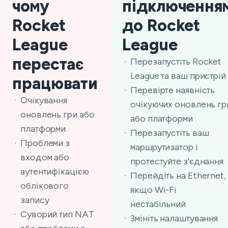
чому
підключення
Rocket
до Rocket
League
League
перестає
Перезапустіть Rocket
League та ваш пристрій
працювати
Перевірте наявність
Очікування
очікуючих оновлень гр
оновлень гри або
або платформи
платформи
Перезапустіть ваш
Проблеми з
маршрутизатор і
входом або
протестуйте з'єднання
аутентифікацією
Перейдіть на Ethernet,
облікового
якщо Wi-Fi
запису
нестабільний
Суворий тип NAT
Змініть налаштування