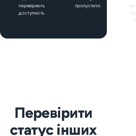
перевіряють
пропустити.
пр
доступність.
бо
Перевірити
статус інших