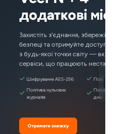
додаткові місяці
Захистіть з'єднання, збережіть дані в
безпеці та отримуйте доступ до конт
з будь-якої точки світу — включаючи
сервіси, що працюють нестабільно.
Location
Шифрування AES-256
Понад 2 600+ сер
Rocket Leagu
Політика нульових
Повернення коштів
Encryption
журналів
днів
Отримати знижку