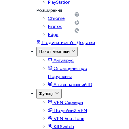
PlayStation
Розширення
Chrome
Firefox
Edge
Подивитися Усі Додатки
Пакет Безпеки
Антивірус
Оповіщення про
Порушення
Альтернативний ID
Функції
VPN Сервери
Подвійний VPN
VPN Без Логів
Kill Switch