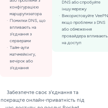
або проблеми з
DNS або спробуйте
конфігурацією
іншу мережу
маршрутизатора
Використовуйте VeePN
Помилки DNS, що
якщо проблеми з DNS
впливають на
або обмеження
з'єднання з
провайдера впливають
серверами
на доступ
Тайм-аути
матчмейкінгу,
вечірок або
з'єднання
Забезпечте своє з'єднання та
покращте онлайн-приватність під
час доступу до послуг Rocket