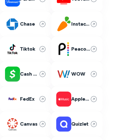
Chase
Instacart
Tiktok
Peacock
Cash App
WOW
FedEx
Apple Music
Canvas
Quizlet