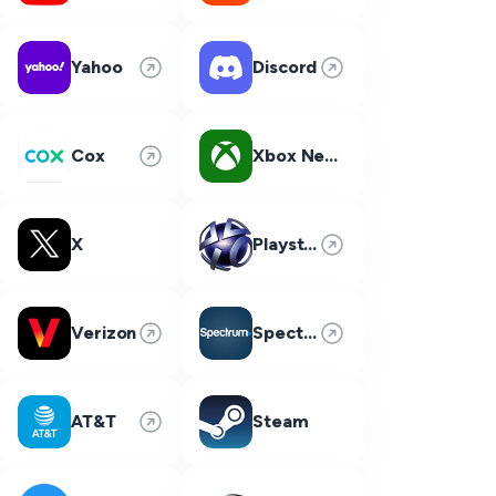
Yahoo
Discord
Cox
Xbox Network
X
Playstation Network
Verizon
Spectrum
AT&T
Steam