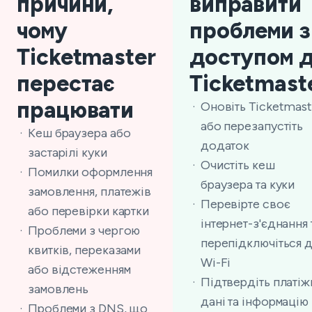
причини,
виправити
чому
проблеми з
Ticketmaster
доступом 
перестає
Ticketmast
працювати
Оновіть Ticketmast
або перезапустіть
Кеш браузера або
додаток
застарілі куки
Очистіть кеш
Помилки оформлення
браузера та куки
замовлення, платежів
Перевірте своє
або перевірки картки
інтернет-з'єднання 
Проблеми з чергою
перепідключіться 
квитків, переказами
Wi-Fi
або відстеженням
Підтвердіть платіж
замовлень
дані та інформацію
Проблеми з DNS, що