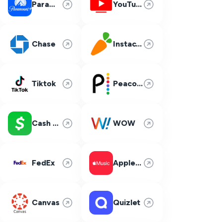
Paramount Plus
YouTube TV
Chase
Instacart
Tiktok
Peacock
Cash App
WOW
FedEx
Apple Music
Canvas
Quizlet