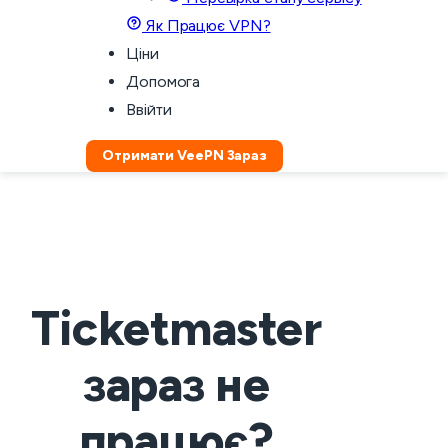
Як Працює VPN?
Ціни
Допомога
Ввійти
Отримати VeePN Зараз
Ticketmaster
зараз не
працює?