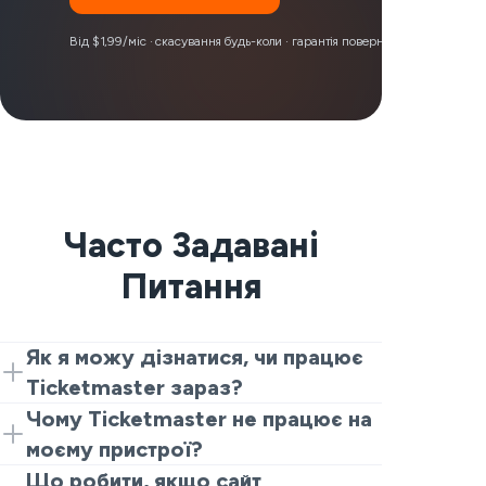
Від $1,99/міс · скасування будь-коли · гарантія повернення коштів 30 д
Часто Задавані
Питання
Як я можу дізнатися, чи працює
Ticketmaster зараз?
Перевірте живий трекер та останні
Чому Ticketmaster не працює на
звіти. Якщо Ticketmaster не працює, ви
моєму пристрої?
побачите велику кількість людей, які
Зазвичай це одна з трьох речей:
Що робити, якщо сайт