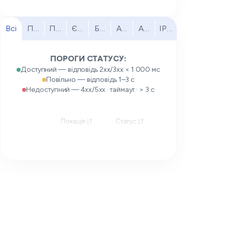
Всі
Північна Америка
Південна Америка
Європа
Близький Схід
Африка
Азійсько-Тихоокеанськи
IPv6
ПОРОГИ СТАТУСУ:
Доступний — відповідь 2xx/3xx < 1 000 мс
Повільно — відповідь 1–3 с
Недоступний — 4xx/5xx · таймаут · > 3 с
Локація
Статус
Відповідь