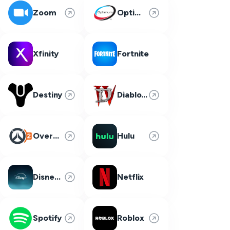
Zoom
Optimum
Xfinity
Fortnite
Destiny
Diablo 4
Overwatch 2
Hulu
Disney Plus
Netflix
Spotify
Roblox