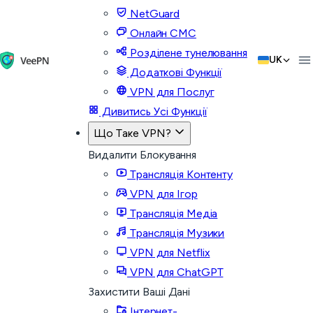
NetGuard
Онлайн СМС
Розділене тунелювання
UK
Додаткові Функції
VPN для Послуг
Дивитись Усі Функції
Що Таке VPN?
Видалити Блокування
Трансляція Контенту
VPN для Ігор
Трансляція Медіа
Трансляція Музики
VPN для Netflix
VPN для ChatGPT
Захистити Ваші Дані
Інтернет-