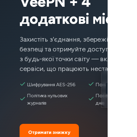
VeePN + 4
додаткові місяці
Захистіть з'єднання, збережіть дані в
безпеці та отримуйте доступ до конт
з будь-якої точки світу — включаючи
сервіси, що працюють нестабільно.
Location
Шифрування AES-256
Понад 2 600+ сер
Ticketmaster
Політика нульових
Повернення коштів
Encryption
журналів
днів
Отримати знижку