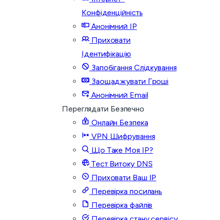
Конфіденційність
Анонімний IP
Приховати
Ідентифікацію
Запобігання Слідкування
Заощаджувати Гроші
Анонімний Email
Переглядати Безпечно
Онлайн Безпека
VPN Шифрування
Що Таке Моя IP?
Тест Витоку DNS
Приховати Ваш IP
Перевірка посилань
Перевірка файлів
Перевірка стану сервісу