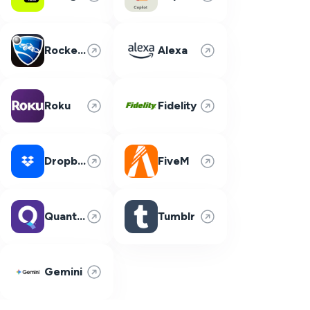
Rocket League
Alexa
Roku
Fidelity
Dropbox
FiveM
Quantum Fiber
Tumblr
Gemini