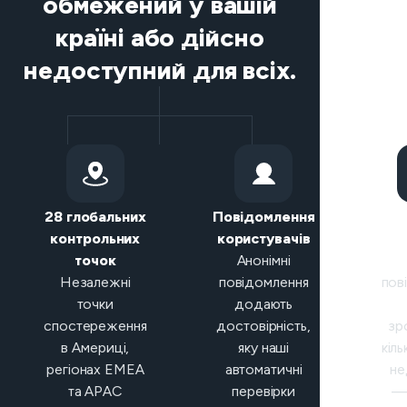
обмежений у вашій
країні або дійсно
недоступний для всіх.
28 глобальних
Повідомлення
Р
контрольних
користувачів
кла
точок
Анонімні
Незалежні
повідомлення
пов
точки
додають
спостереження
достовірність,
зр
в Америці,
яку наші
кіль
регіонах EMEA
автоматичні
не
та APAC
перевірки
— 