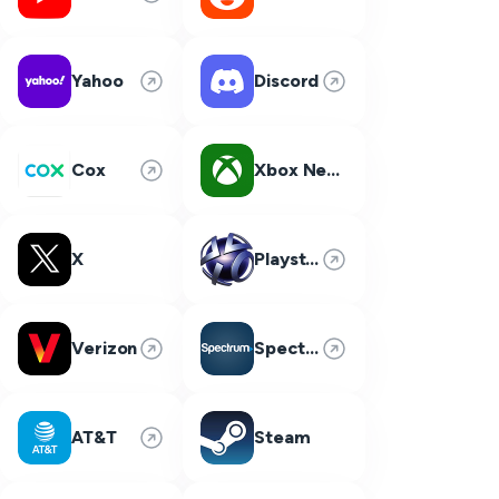
Yahoo
Discord
Cox
Xbox Network
X
Playstation Network
Verizon
Spectrum
AT&T
Steam