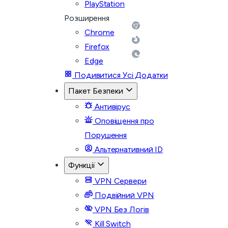
PlayStation
Розширення
Chrome
Firefox
Edge
Подивитися Усі Додатки
Пакет Безпеки
Антивірус
Оповіщення про
Порушення
Альтернативний ID
Функції
VPN Сервери
Подвійний VPN
VPN Без Логів
Kill Switch