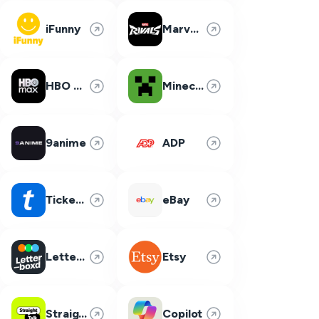
iFunny
Marvel Rivals
HBO Max
Minecraft
9anime
ADP
Ticketmaster
eBay
Letterboxd
Etsy
Straight Talk
Copilot