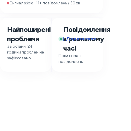
Сигнал збою · 11+ повідомлень / 30 хв
Найпоширеніші
Повідомлення
—
проблеми
в реальному
Додати своє
За останні 24
часі
години проблем не
Поки немає
зафіксовано
повідомлень