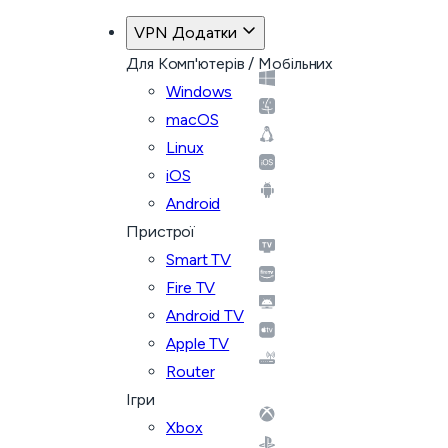
VPN Додатки
Для Комп'ютерів / Мобільних
Windows
macOS
Linux
iOS
Android
Пристрої
Smart TV
Fire TV
Android TV
Apple TV
Router
Ігри
Xbox