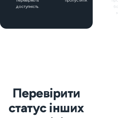
перевіряють
пропустити.
пр
доступність.
бо
Перевірити
статус інших