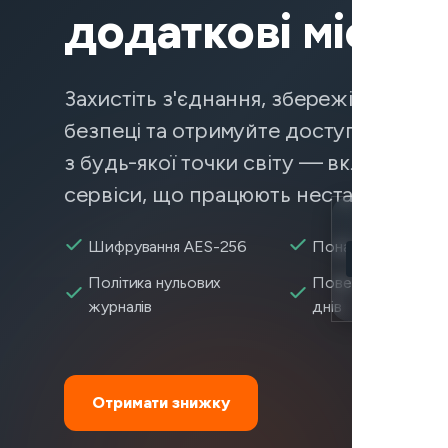
додаткові місяці
Захистіть з'єднання, збережіть дані в
безпеці та отримуйте доступ до конт
з будь-якої точки світу — включаючи
сервіси, що працюють нестабільно.
Location
Шифрування AES-256
Понад 2 600+ сер
ADP доступни
Політика нульових
Повернення коштів
Encryption
журналів
днів
Отримати знижку