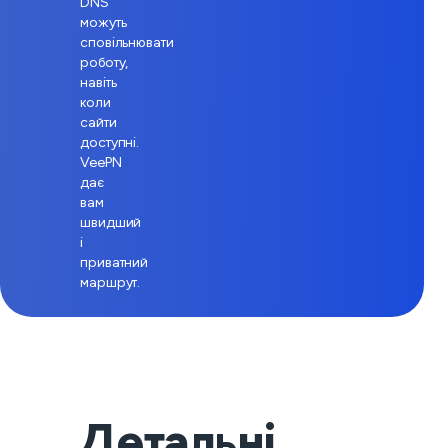
DNS
можуть
сповільнювати
роботу,
навіть
коли
сайти
доступні.
VeePN
дає
вам
швидший
і
приватний
маршрут.
Детальні