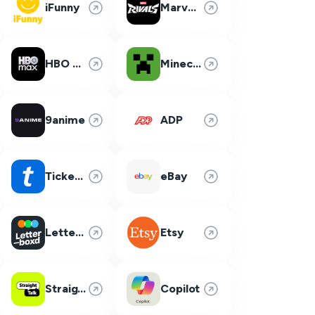
iFunny
Marvel Rivals
HBO Max
Minecraft
9anime
ADP
Ticketmaster
eBay
Letterboxd
Etsy
Straight Talk
Copilot