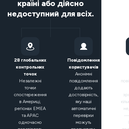
країні або дійсно
недоступний для всіх.
28 глобальних
Повідомлення
Р
контрольних
користувачів
кла
точок
Анонімні
Незалежні
повідомлення
пов
точки
додають
спостереження
достовірність,
зр
в Америці,
яку наші
кіль
регіонах EMEA
автоматичні
не
та APAC
перевірки
— 
одночасно
можуть