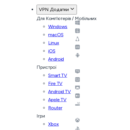
VPN Додатки
Для Комп'ютерів / Мобільних
Windows
macOS
Linux
iOS
Android
Пристрої
Smart TV
Fire TV
Android TV
Apple TV
Router
Ігри
Xbox