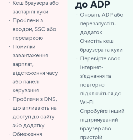
до ADP
Кеш браузера або
застарілі куки
Оновіть ADP або
Проблеми з
перезапустіть
входом, SSO або
додаток
перевіркою
Очистіть кеш
Помилки
браузера та куки
завантаження
Перевірте своє
зарплат,
інтернет-
відстеження часу
з'єднання та
або панелі
повторно
керування
підключіться до
Проблеми з DNS,
Wi-Fi
що впливають на
Спробуйте інший
доступ до сайту
підтримуваний
або додатку
браузер або
Обмеження
пристрій