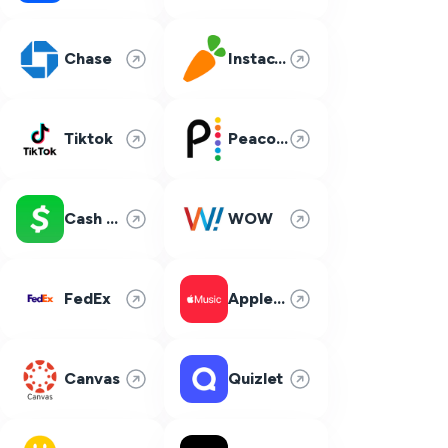
Chase
Instacart
Tiktok
Peacock
Cash App
WOW
FedEx
Apple Music
Canvas
Quizlet