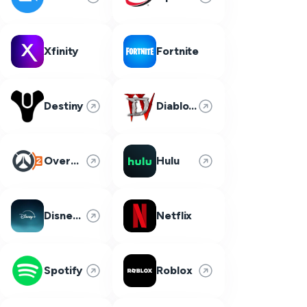
Xfinity
Fortnite
Destiny
Diablo 4
Overwatch 2
Hulu
Disney Plus
Netflix
Spotify
Roblox