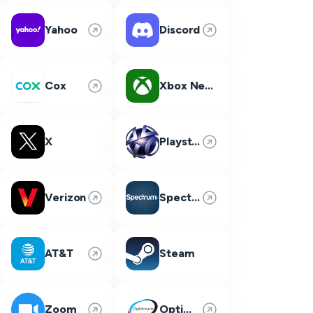
Yahoo
Discord
Cox
Xbox Network
X
Playstation Network
Verizon
Spectrum
AT&T
Steam
Zoom
Optimum