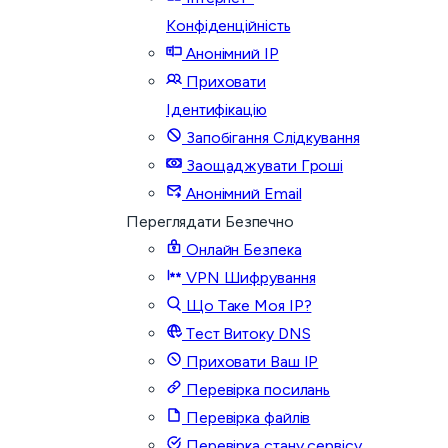
Конфіденційність
Анонімний IP
Приховати
Ідентифікацію
Запобігання Слідкування
Заощаджувати Гроші
Анонімний Email
Переглядати Безпечно
Онлайн Безпека
VPN Шифрування
Що Таке Моя IP?
Тест Витоку DNS
Приховати Ваш IP
Перевірка посилань
Перевірка файлів
Перевірка стану сервісу