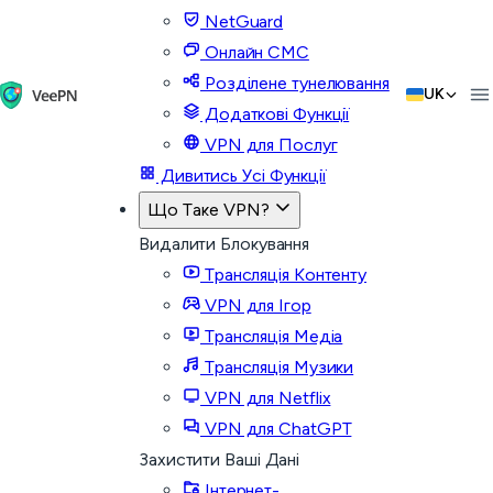
NetGuard
Онлайн СМС
Розділене тунелювання
UK
Додаткові Функції
VPN для Послуг
Дивитись Усі Функції
Що Таке VPN?
Видалити Блокування
Трансляція Контенту
VPN для Ігор
Трансляція Медіа
Трансляція Музики
VPN для Netflix
VPN для ChatGPT
Захистити Ваші Дані
Інтернет-