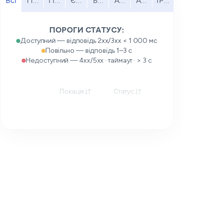
Всі
Північна Америка
Південна Америка
Європа
Близький Схід
Африка
Азійсько-Тихоокеанськи
IPv6
ПОРОГИ СТАТУСУ:
Доступний — відповідь 2xx/3xx < 1 000 мс
Повільно — відповідь 1–3 с
Недоступний — 4xx/5xx · таймаут · > 3 с
Локація
Статус
Відповідь