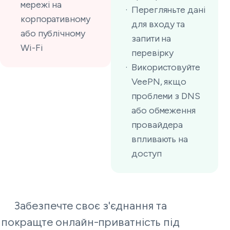
мережі на
Перегляньте дані
корпоративному
для входу та
або публічному
запити на
Wi-Fi
перевірку
Використовуйте
VeePN, якщо
проблеми з DNS
або обмеження
провайдера
впливають на
доступ
Забезпечте своє з'єднання та
покращте онлайн-приватність під