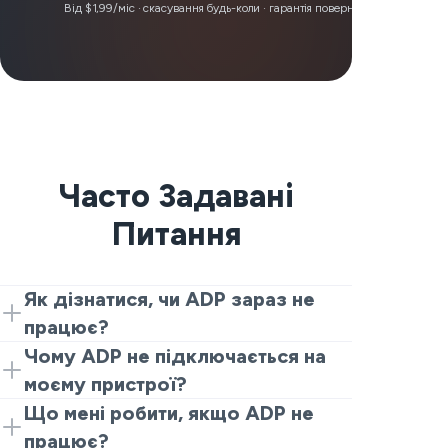
Від $1,99/міс · скасування будь-коли · гарантія повернення коштів 30 д
Часто Задавані
Питання
Як дізнатися, чи ADP зараз не
працює?
Почніть з цієї сторінки і перегляньте
Чому ADP не підключається на
наживо звіти. Якщо ви бачите сплеск і
моєму пристрої?
люди в різних місцях кажуть, що ADP не
Перевірте, чи зростає кількість звітів
Що мені робити, якщо ADP не
працює сьогодні або ADP не працює,
про збої на сайті ADP, і потім відкрийте
працює?