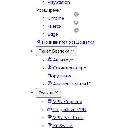
PlayStation
Розширення
Chrome
Firefox
Edge
Подивитися Усі Додатки
Пакет Безпеки
Антивірус
Оповіщення про
Порушення
Альтернативний ID
Функції
VPN Сервери
Подвійний VPN
VPN Без Логів
Kill Switch