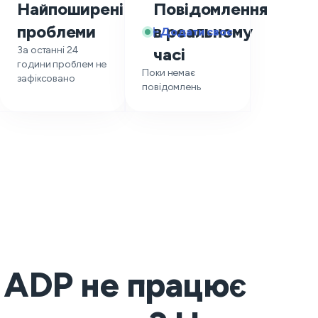
Найпоширеніші
Повідомлення
—
проблеми
в реальному
Додати своє
За останні 24
часі
години проблем не
Поки немає
зафіксовано
повідомлень
ADP не працює