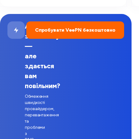
ADP
Спробувати VeePN безкоштовно
завантажується
—
але
здається
вам
повільним?
Обмеження
швидкості
провайдером,
перевантаження
та
проблеми
з