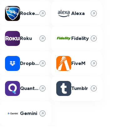
Rocket League
Alexa
Roku
Fidelity
Dropbox
FiveM
Quantum Fiber
Tumblr
Gemini