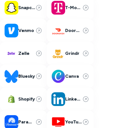
Snapchat
T-Mobile
Venmo
DoorDash
Zelle
Grindr
Bluesky
Canva
Shopify
LinkedIn
Paramount Plus
YouTube TV