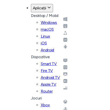
Aplicații
Desktop / Mobil
Windows
macOS
Linux
iOS
Android
Dispozitive
Smart TV
Fire TV
Android TV
Apple TV
Router
Jocuri
Xbox