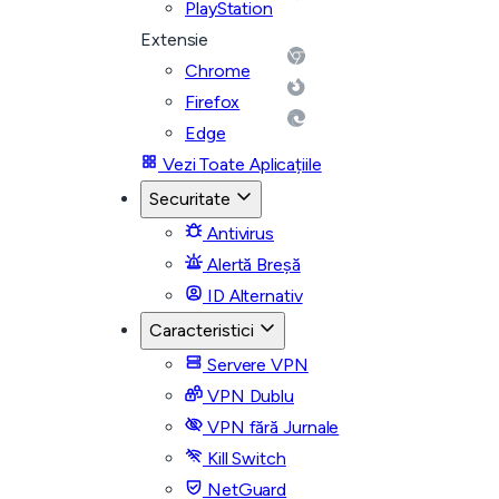
PlayStation
Extensie
Chrome
Firefox
Edge
Vezi Toate Aplicațiile
Securitate
Antivirus
Alertă Breșă
ID Alternativ
Caracteristici
Servere VPN
VPN Dublu
VPN fără Jurnale
Kill Switch
NetGuard